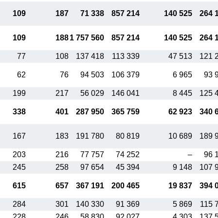
109
187
71 338
857 214
140 525
264 
109
188
1 757 560
857 214
140 525
264 
77
108
137 418
113 339
47 513
121 
62
76
94 503
106 379
6 965
93 
199
217
56 029
146 041
8 445
125 
338
401
287 950
365 759
62 923
340 
167
183
191 780
80 819
10 689
189 
203
216
77 757
74 252
–
96 
245
258
97 654
45 394
9 148
107 
615
657
367 191
200 465
19 837
394 
284
301
140 330
91 369
5 869
115 
228
246
58 830
92 027
4 303
137 