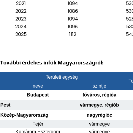
2021
1094
53
2022
1086
53
2023
1094
52
2024
1098
53
2025
1112
54
További érdekes infók Magyarországról:
Területi egység
Te
neve
szintje
Budapest
főváros, régióa
Pest
vármegye, régiób
Közép-Magyarország
nagyrégióc
Fejér
vármegye
Komárom-Esztergom
vármegye