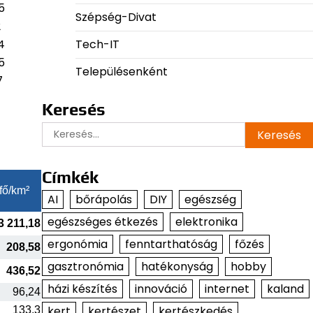
5
Szépség-Divat
2
Tech-IT
4
5
Településenként
7
Keresés
Keresés:
Címkék
fő/km²
AI
bőrápolás
DIY
egészség
egészséges étkezés
elektronika
3 211,18
ergonómia
fenntarthatóság
főzés
208,58
gasztronómia
hatékonyság
hobby
436,52
házi készítés
innováció
internet
kaland
96,24
kert
kertészet
kertészkedés
133,3