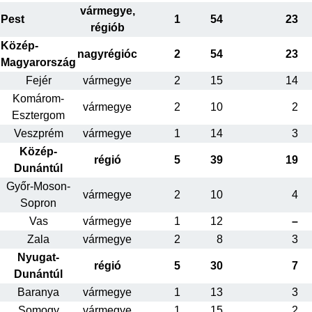
vármegye,
Pest
1
54
23
régiób
Közép-
nagyrégióc
2
54
23
Magyarország
Fejér
vármegye
2
15
14
Komárom-
vármegye
2
10
2
Esztergom
Veszprém
vármegye
1
14
3
Közép-
régió
5
39
19
Dunántúl
Győr-Moson-
vármegye
2
10
4
Sopron
Vas
vármegye
1
12
–
Zala
vármegye
2
8
3
Nyugat-
régió
5
30
7
Dunántúl
Baranya
vármegye
1
13
3
Somogy
vármegye
1
15
2