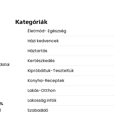
Kategóriák
Életmód- Egészség
Házi kedvencek
Háztartás
Kertészkedés
datai
Kipróbáltuk-Teszteltük
Konyha-Receptek
Lakás-Otthon
Lakosság infók
 %
Szabadidő
1