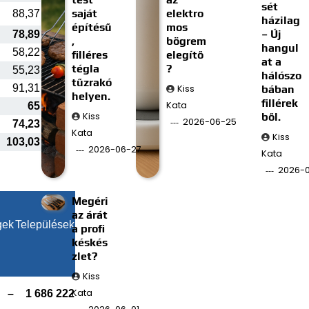
sét
saját
elektro
88,37
házilag
építésű
mos
– Új
78,89
,
bögrem
hangul
58,22
filléres
elegítő
at a
tégla
?
55,23
hálószo
tűzrakó
91,31
Kiss
bában
helyen.
fillérek
Kata
65
Kiss
ből.
2026-06-25
74,23
Kata
Kiss
103,03
2026-06-27
Kata
2026-0
Megéri
az árát
gek
Települések
a profi
késkés
zlet?
Kiss
Kata
–
1 686 222