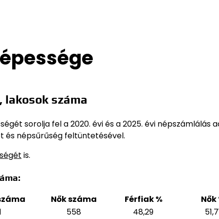
népessége
, lakosok száma
gét sorolja fel a 2020. évi és a 2025. évi népszámlálás a
t és népsűrűség feltüntetésével.
sségét
is.
záma:
 száma
Nők száma
Férfiak %
Nők
1
558
48,29
51,7