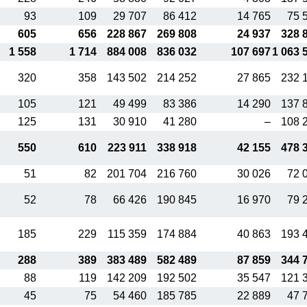
93
109
29 707
86 412
14 765
75 
605
656
228 867
269 808
24 937
328 
1 558
1 714
884 008
836 032
107 697
1 063 
320
358
143 502
214 252
27 865
232 
105
121
49 499
83 386
14 290
137 
125
131
30 910
41 280
–
108 
550
610
223 911
338 918
42 155
478 
51
82
201 704
216 760
30 026
72 
52
78
66 426
190 845
16 970
79 
185
229
115 359
174 884
40 863
193 
288
389
383 489
582 489
87 859
344 
88
119
142 209
192 502
35 547
121 
45
75
54 460
185 785
22 889
47 