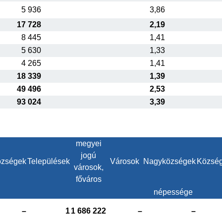
5 936
3,86
17 728
2,19
8 445
1,41
5 630
1,33
4 265
1,41
18 339
1,39
49 496
2,53
93 024
3,39
megyei
jogú
zségek
Települések
Városok
Nagyközségek
Közsé
városok,
főváros
népessége
–
1
1 686 222
–
–