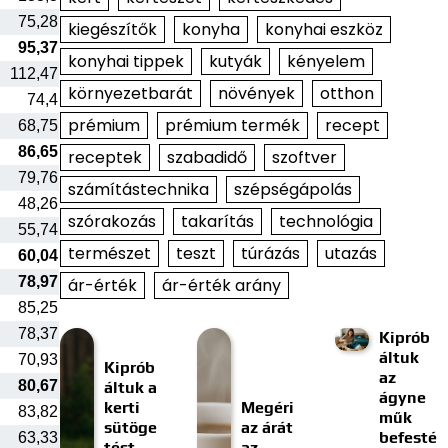
75,28
kiegészítők
konyha
konyhai eszköz
95,37
konyhai tippek
kutyák
kényelem
112,47
környezetbarát
növények
otthon
74,4
prémium
prémium termék
recept
68,75
86,65
receptek
szabadidő
szoftver
79,76
számítástechnika
szépségápolás
48,26
szórakozás
takarítás
technológia
55,74
természet
teszt
túrázás
utazás
60,04
78,97
ár-érték
ár-érték arány
85,25
78,37
Kiprób
áltuk
70,93
Kiprób
az
80,67
áltuk a
ágyne
kerti
Megéri
83,82
műk
sütöge
az árát
befesté
63,33
tést
az