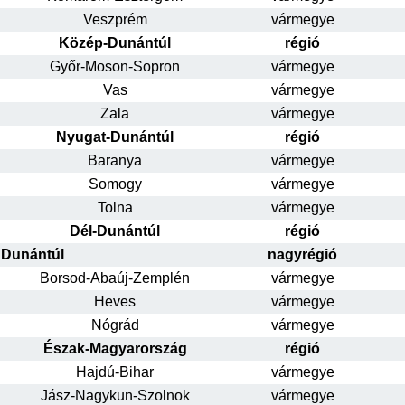
Veszprém
vármegye
Közép-Dunántúl
régió
Győr-Moson-Sopron
vármegye
Vas
vármegye
Zala
vármegye
Nyugat-Dunántúl
régió
Baranya
vármegye
Somogy
vármegye
Tolna
vármegye
Dél-Dunántúl
régió
Dunántúl
nagyrégió
Borsod-Abaúj-Zemplén
vármegye
Heves
vármegye
Nógrád
vármegye
Észak-Magyarország
régió
Hajdú-Bihar
vármegye
Jász-Nagykun-Szolnok
vármegye