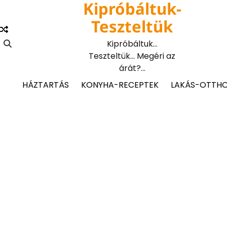
Kipróbáltuk-
Skip
to
Teszteltük
content
Kipróbáltuk…
Teszteltük… Megéri az
árát?…
HÁZTARTÁS
KONYHA-RECEPTEK
LAKÁS-OTTH