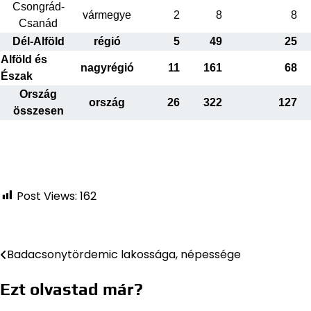
Csongrád-
vármegye
2
8
8
Csanád
Dél-Alföld
régió
5
49
25
Alföld és
nagyrégió
11
161
68
Észak
Ország
ország
26
322
127
összesen
Post Views:
162
Badacsonytördemic lakossága, népessége
Bejegyzés
navigáció
Ezt olvastad már?