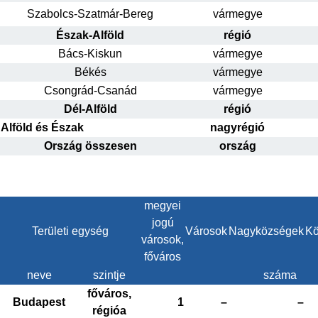
Szabolcs-Szatmár-Bereg
vármegye
Észak-Alföld
régió
Bács-Kiskun
vármegye
Békés
vármegye
Csongrád-Csanád
vármegye
Dél-Alföld
régió
Alföld és Észak
nagyrégió
Ország összesen
ország
megyei
jogú
Területi egység
Városok
Nagyközségek
Kö
városok,
főváros
neve
szintje
száma
főváros,
Budapest
1
–
–
régióa