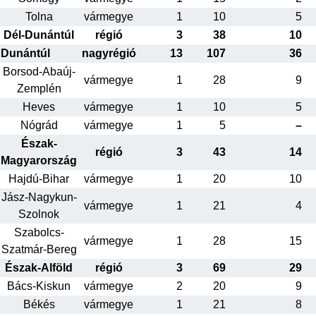
Tolna
vármegye
1
10
5
Dél-Dunántúl
régió
3
38
10
Dunántúl
nagyrégió
13
107
36
Borsod-Abaúj-
vármegye
1
28
9
Zemplén
Heves
vármegye
1
10
5
Nógrád
vármegye
1
5
–
Észak-
régió
3
43
14
Magyarország
Hajdú-Bihar
vármegye
1
20
10
Jász-Nagykun-
vármegye
1
21
4
Szolnok
Szabolcs-
vármegye
1
28
15
Szatmár-Bereg
Észak-Alföld
régió
3
69
29
Bács-Kiskun
vármegye
2
20
9
Békés
vármegye
1
21
8