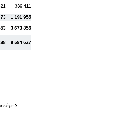
321
389 411
473
1 191 955
553
3 673 856
288
9 584 627
essége