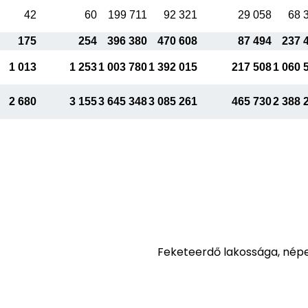
42
60
199 711
92 321
29 058
68 
175
254
396 380
470 608
87 494
237 
1 013
1 253
1 003 780
1 392 015
217 508
1 060 
2 680
3 155
3 645 348
3 085 261
465 730
2 388 
Feketeerdő lakossága, nép