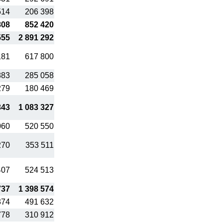
514
206 398
808
852 420
555
2 891 292
181
617 800
883
285 058
279
180 469
343
1 083 327
060
520 550
270
353 511
407
524 513
737
1 398 574
374
491 632
778
310 912