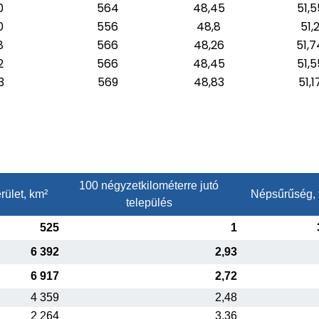
0
564
48,45
51,5
0
556
48,8
51,
8
566
48,26
51,7
2
566
48,45
51,5
3
569
48,83
51,1
100 négyzetkilométerre jutó
rület, km²
Népsűrűség, 
település
525
1
6 392
2,93
6 917
2,72
4 359
2,48
2 264
3,36