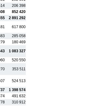
514
206 398
808
852 420
555
2 891 292
181
617 800
883
285 058
279
180 469
343
1 083 327
060
520 550
270
353 511
407
524 513
737
1 398 574
374
491 632
778
310 912