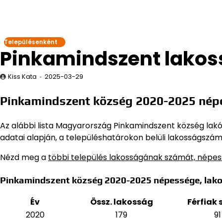
Településenként
Pinkamindszent lakos
Kiss Kata
2025-03-29
Pinkamindszent község 2020-2025 nép
Az alábbi lista Magyarország Pinkamindszent község lakón
adatai alapján,
a településhatárokon belüli lakosságszám,
Nézd meg a
többi település lakosságának számát, népe
Pinkamindszent község 2020-2025 népessége, lak
Év
Össz. lakosság
Férfiak
2020
179
91