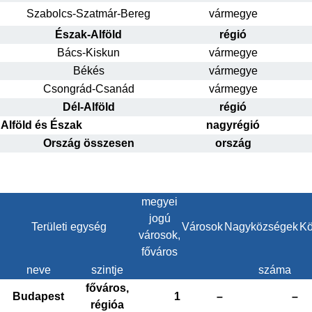
Szabolcs-Szatmár-Bereg
vármegye
Észak-Alföld
régió
Bács-Kiskun
vármegye
Békés
vármegye
Csongrád-Csanád
vármegye
Dél-Alföld
régió
Alföld és Észak
nagyrégió
Ország összesen
ország
megyei
jogú
Területi egység
Városok
Nagyközségek
Kö
városok,
főváros
neve
szintje
száma
főváros,
Budapest
1
–
–
régióa