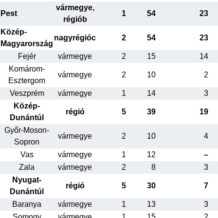
vármegye,
Pest
1
54
23
régiób
Közép-
nagyrégióc
2
54
23
Magyarország
Fejér
vármegye
2
15
14
Komárom-
vármegye
2
10
2
Esztergom
Veszprém
vármegye
1
14
3
Közép-
régió
5
39
19
Dunántúl
Győr-Moson-
vármegye
2
10
4
Sopron
Vas
vármegye
1
12
–
Zala
vármegye
2
8
3
Nyugat-
régió
5
30
7
Dunántúl
Baranya
vármegye
1
13
3
Somogy
vármegye
1
15
2