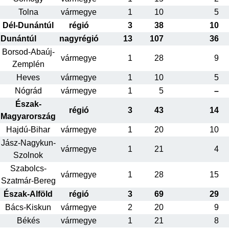
Tolna
vármegye
1
10
5
Dél-Dunántúl
régió
3
38
10
Dunántúl
nagyrégió
13
107
36
Borsod-Abaúj-
vármegye
1
28
9
Zemplén
Heves
vármegye
1
10
5
Nógrád
vármegye
1
5
–
Észak-
régió
3
43
14
Magyarország
Hajdú-Bihar
vármegye
1
20
10
Jász-Nagykun-
vármegye
1
21
4
Szolnok
Szabolcs-
vármegye
1
28
15
Szatmár-Bereg
Észak-Alföld
régió
3
69
29
Bács-Kiskun
vármegye
2
20
9
Békés
vármegye
1
21
8