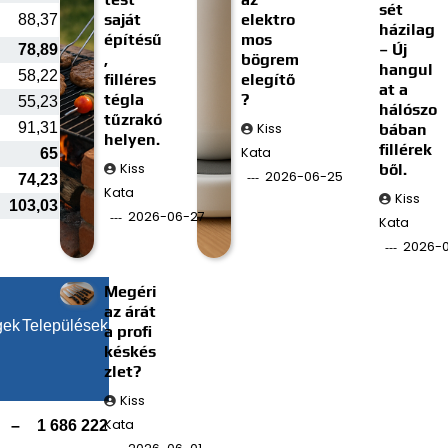
sét
saját
elektro
88,37
házilag
építésű
mos
– Új
78,89
,
bögrem
hangul
58,22
filléres
elegítő
at a
tégla
?
55,23
hálószo
tűzrakó
91,31
Kiss
bában
helyen.
fillérek
Kata
65
Kiss
ből.
2026-06-25
74,23
Kata
Kiss
103,03
2026-06-27
Kata
2026-0
Megéri
az árát
gek
Települések
a profi
késkés
zlet?
Kiss
Kata
–
1 686 222