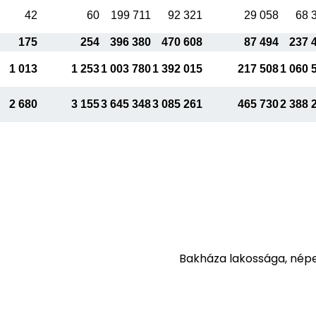
42
60
199 711
92 321
29 058
68 
175
254
396 380
470 608
87 494
237 
1 013
1 253
1 003 780
1 392 015
217 508
1 060 
2 680
3 155
3 645 348
3 085 261
465 730
2 388 
Bakháza lakossága, nép