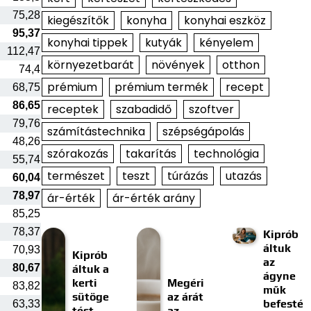
75,28
kiegészítők
konyha
konyhai eszköz
95,37
konyhai tippek
kutyák
kényelem
112,47
környezetbarát
növények
otthon
74,4
prémium
prémium termék
recept
68,75
86,65
receptek
szabadidő
szoftver
79,76
számítástechnika
szépségápolás
48,26
szórakozás
takarítás
technológia
55,74
természet
teszt
túrázás
utazás
60,04
78,97
ár-érték
ár-érték arány
85,25
78,37
Kiprób
áltuk
70,93
Kiprób
az
80,67
áltuk a
ágyne
kerti
Megéri
83,82
műk
sütöge
az árát
befesté
63,33
tést
az