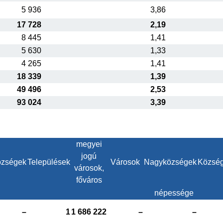
5 936
3,86
17 728
2,19
8 445
1,41
5 630
1,33
4 265
1,41
18 339
1,39
49 496
2,53
93 024
3,39
megyei
jogú
zségek
Települések
Városok
Nagyközségek
Közsé
városok,
főváros
népessége
–
1
1 686 222
–
–