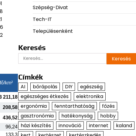
1
Szépség-Divat
98
Tech-IT
1
06
Településenként
02
Keresés
Keresés:
Címkék
fő/km²
AI
bőrápolás
DIY
egészség
egészséges étkezés
elektronika
3 211,18
ergonómia
fenntarthatóság
főzés
208,58
gasztronómia
hatékonyság
hobby
436,52
házi készítés
innováció
internet
kaland
96,24
kert
kertészet
kertészkedés
133,3