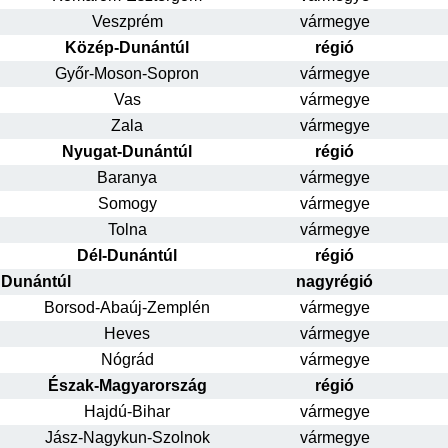
Veszprém
vármegye
Közép-Dunántúl
régió
Győr-Moson-Sopron
vármegye
Vas
vármegye
Zala
vármegye
Nyugat-Dunántúl
régió
Baranya
vármegye
Somogy
vármegye
Tolna
vármegye
Dél-Dunántúl
régió
Dunántúl
nagyrégió
Borsod-Abaúj-Zemplén
vármegye
Heves
vármegye
Nógrád
vármegye
Észak-Magyarország
régió
Hajdú-Bihar
vármegye
Jász-Nagykun-Szolnok
vármegye