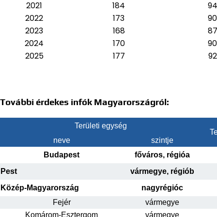
2021
184
9
2022
173
90
2023
168
8
2024
170
90
2025
177
92
További érdekes infók Magyarországról:
Területi egység
Te
neve
szintje
Budapest
főváros, régióa
Pest
vármegye, régiób
Közép-Magyarország
nagyrégióc
Fejér
vármegye
Komárom-Esztergom
vármegye