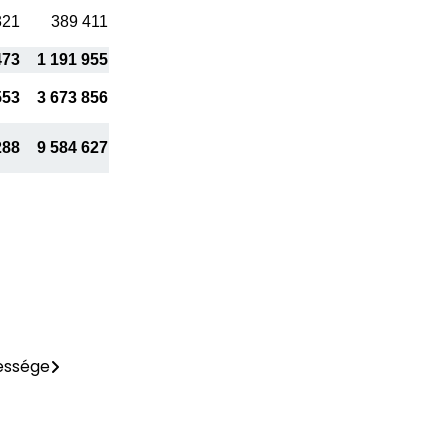
321
389 411
473
1 191 955
553
3 673 856
288
9 584 627
essége