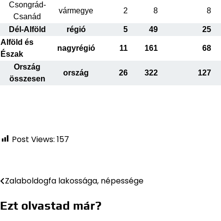
Csongrád-
vármegye
2
8
8
Csanád
Dél-Alföld
régió
5
49
25
Alföld és
nagyrégió
11
161
68
Észak
Ország
ország
26
322
127
összesen
Post Views:
157
Zalaboldogfa lakossága, népessége
Bejegyzés
navigáció
Ezt olvastad már?