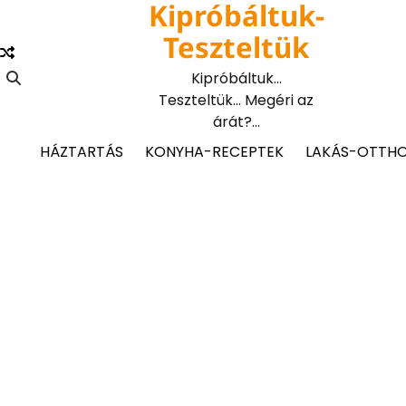
Kipróbáltuk-
Skip
to
Teszteltük
content
Kipróbáltuk…
Teszteltük… Megéri az
árát?…
HÁZTARTÁS
KONYHA-RECEPTEK
LAKÁS-OTTH