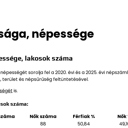
sága, népessége
essége, lakosok száma
épességét sorolja fel a 2020. évi és a 2025. évi népszám
 terület és népsűrűség feltüntetésével.
sségét
is.
osok száma:
 száma
Nők száma
Férfiak %
Nők
88
50,84
49,1