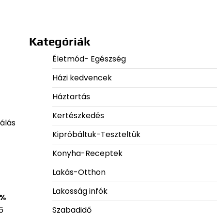
Kategóriák
Életmód- Egészség
Házi kedvencek
Háztartás
Kertészkedés
lálás
Kipróbáltuk-Teszteltük
Konyha-Receptek
Lakás-Otthon
Lakosság infók
 %
Szabadidő
6