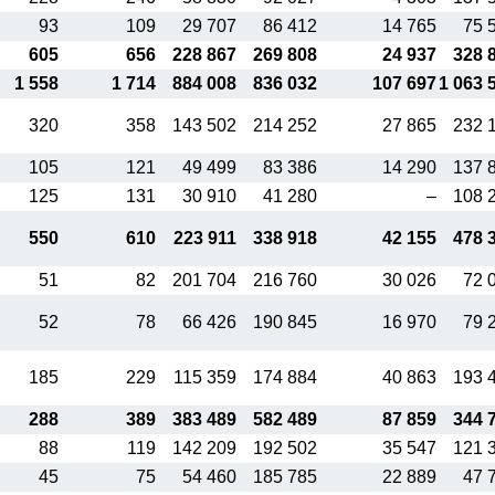
93
109
29 707
86 412
14 765
75 
605
656
228 867
269 808
24 937
328 
1 558
1 714
884 008
836 032
107 697
1 063 
320
358
143 502
214 252
27 865
232 
105
121
49 499
83 386
14 290
137 
125
131
30 910
41 280
–
108 
550
610
223 911
338 918
42 155
478 
51
82
201 704
216 760
30 026
72 
52
78
66 426
190 845
16 970
79 
185
229
115 359
174 884
40 863
193 
288
389
383 489
582 489
87 859
344 
88
119
142 209
192 502
35 547
121 
45
75
54 460
185 785
22 889
47 