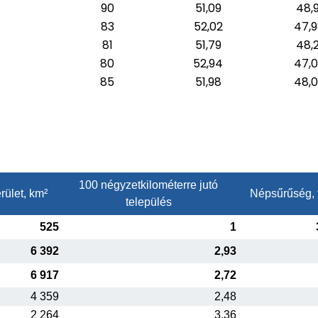
4
90
51,09
48,9
83
52,02
47,
7
81
51,79
48,2
80
52,94
47,
85
51,98
48,
100 négyzetkilométerre jutó
rület, km²
Népsűrűség, 
település
525
1
6 392
2,93
6 917
2,72
4 359
2,48
2 264
3,36