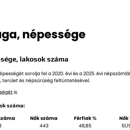
ága, népessége
sége, lakosok száma
pességét sorolja fel a 2020. évi és a 2025. évi népszámlá
 terület és népsűrűség feltüntetésével.
sségét
is.
sok száma:
 száma
Nők száma
Férfiak %
Nők
3
443
48,85
51,1