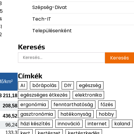
3
Szépség-Divat
85
Tech-IT
4
1
Településenként
2
Keresés
Keresés:
Címkék
fő/km²
AI
bőrápolás
DIY
egészség
egészséges étkezés
elektronika
3 211,18
ergonómia
fenntarthatóság
főzés
208,58
gasztronómia
hatékonyság
hobby
436,52
házi készítés
innováció
internet
kaland
96,24
kert
kertészet
kertészkedés
133,3