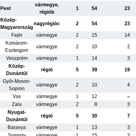
vármegye,
Pest
1
54
23
régiób
Közép-
nagyrégióc
2
54
23
Magyarország
Fejér
vármegye
2
15
14
Komárom-
vármegye
2
10
2
Esztergom
Veszprém
vármegye
1
14
3
Közép-
régió
5
39
19
Dunántúl
Győr-Moson-
vármegye
2
10
4
Sopron
Vas
vármegye
1
12
–
Zala
vármegye
2
8
3
Nyugat-
régió
5
30
7
Dunántúl
Baranya
vármegye
1
13
3
Somogy
vármegye
1
15
2