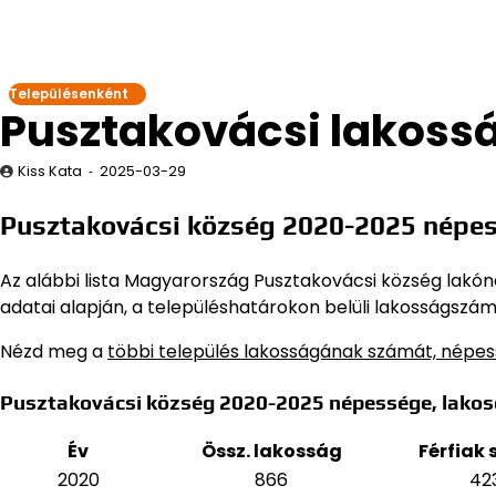
Településenként
Pusztakovácsi lakoss
Kiss Kata
2025-03-29
Pusztakovácsi község 2020-2025 népes
Az alábbi lista Magyarország Pusztakovácsi község lakóné
adatai alapján,
a településhatárokon belüli lakosságszám,
Nézd meg a
többi település lakosságának számát, népe
Pusztakovácsi község 2020-2025 népessége, lako
Év
Össz. lakosság
Férfiak
2020
866
42