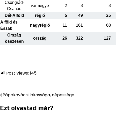
Csongrád-
vármegye
2
8
8
Csanád
Dél-Alföld
régió
5
49
25
Alföld és
nagyrégió
11
161
68
Észak
Ország
ország
26
322
127
összesen
Post Views:
145
Pápakovácsi lakossága, népessége
Bejegyzés
navigáció
Ezt olvastad már?