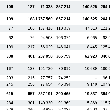
109
187
71 338
857 214
140 525
264 
109
188
1 757 560
857 214
140 525
264 
77
108
137 418
113 339
47 513
121 
62
76
94 503
106 379
6 965
93 
199
217
56 029
146 041
8 445
125 
338
401
287 950
365 759
62 923
340 
167
183
191 780
80 819
10 689
189 
203
216
77 757
74 252
–
96 
245
258
97 654
45 394
9 148
107 
615
657
367 191
200 465
19 837
394 
284
301
140 330
91 369
5 869
115 
228
246
58 830
92 027
4 303
137 