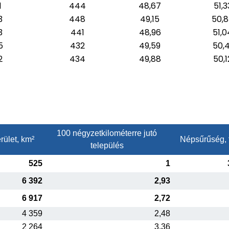
1
444
48,67
51,3
3
448
49,15
50,
3
441
48,96
51,0
5
432
49,59
50,4
2
434
49,88
50,1
100 négyzetkilométerre jutó
rület, km²
Népsűrűség, 
település
525
1
6 392
2,93
6 917
2,72
4 359
2,48
2 264
3,36