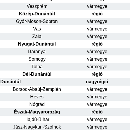
Veszprém
vármegye
Közép-Dunántúl
régió
Győr-Moson-Sopron
vármegye
Vas
vármegye
Zala
vármegye
Nyugat-Dunántúl
régió
Baranya
vármegye
Somogy
vármegye
Tolna
vármegye
Dél-Dunántúl
régió
Dunántúl
nagyrégió
Borsod-Abaúj-Zemplén
vármegye
Heves
vármegye
Nógrád
vármegye
Észak-Magyarország
régió
Hajdú-Bihar
vármegye
Jász-Nagykun-Szolnok
vármegye