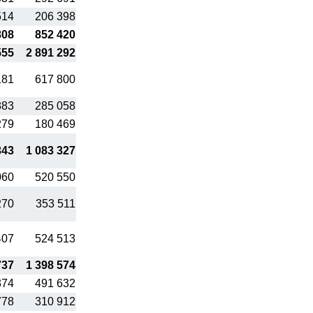
514
206 398
808
852 420
555
2 891 292
181
617 800
883
285 058
279
180 469
343
1 083 327
060
520 550
270
353 511
407
524 513
737
1 398 574
374
491 632
778
310 912