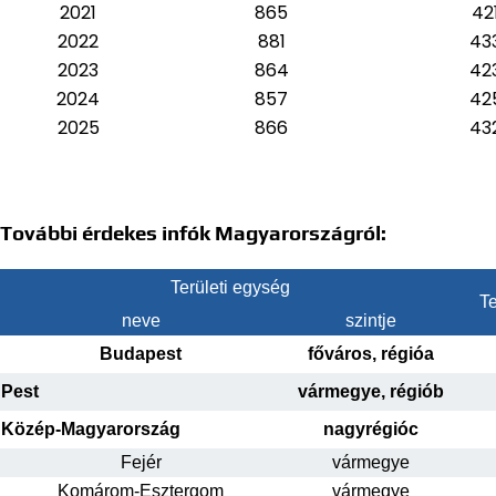
2021
865
42
2022
881
43
2023
864
42
2024
857
42
2025
866
43
További érdekes infók Magyarországról:
Területi egység
Te
neve
szintje
Budapest
főváros, régióa
Pest
vármegye, régiób
Közép-Magyarország
nagyrégióc
Fejér
vármegye
Komárom-Esztergom
vármegye