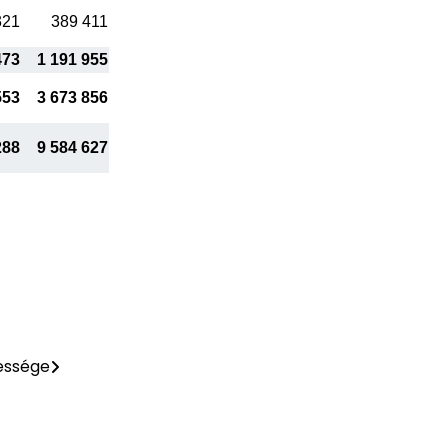
321
389 411
473
1 191 955
553
3 673 856
288
9 584 627
essége