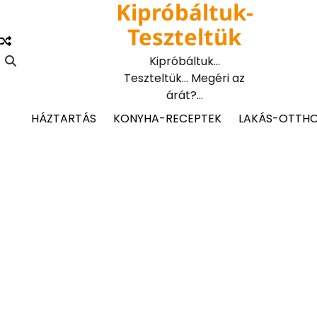
Kipróbáltuk-
Skip
to
Teszteltük
content
Kipróbáltuk…
Teszteltük… Megéri az
árát?…
HÁZTARTÁS
KONYHA-RECEPTEK
LAKÁS-OTTH