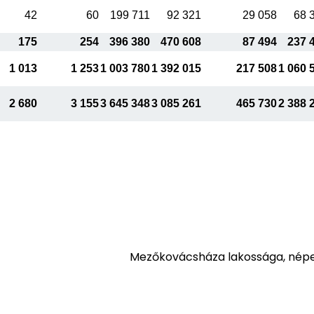
42
60
199 711
92 321
29 058
68 
175
254
396 380
470 608
87 494
237 
1 013
1 253
1 003 780
1 392 015
217 508
1 060 
2 680
3 155
3 645 348
3 085 261
465 730
2 388 
Mezőkovácsháza lakossága, nép