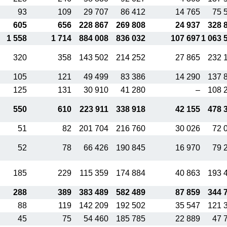
93
109
29 707
86 412
14 765
75 
605
656
228 867
269 808
24 937
328 
1 558
1 714
884 008
836 032
107 697
1 063 
320
358
143 502
214 252
27 865
232 
105
121
49 499
83 386
14 290
137 
125
131
30 910
41 280
–
108 
550
610
223 911
338 918
42 155
478 
51
82
201 704
216 760
30 026
72 
52
78
66 426
190 845
16 970
79 
185
229
115 359
174 884
40 863
193 
288
389
383 489
582 489
87 859
344 
88
119
142 209
192 502
35 547
121 
45
75
54 460
185 785
22 889
47 