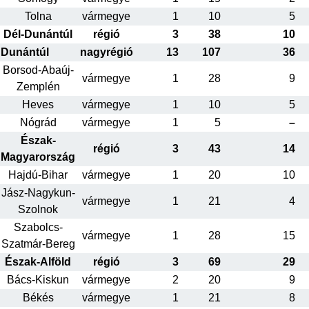
Tolna
vármegye
1
10
5
Dél-Dunántúl
régió
3
38
10
Dunántúl
nagyrégió
13
107
36
Borsod-Abaúj-
vármegye
1
28
9
Zemplén
Heves
vármegye
1
10
5
Nógrád
vármegye
1
5
–
Észak-
régió
3
43
14
Magyarország
Hajdú-Bihar
vármegye
1
20
10
Jász-Nagykun-
vármegye
1
21
4
Szolnok
Szabolcs-
vármegye
1
28
15
Szatmár-Bereg
Észak-Alföld
régió
3
69
29
Bács-Kiskun
vármegye
2
20
9
Békés
vármegye
1
21
8