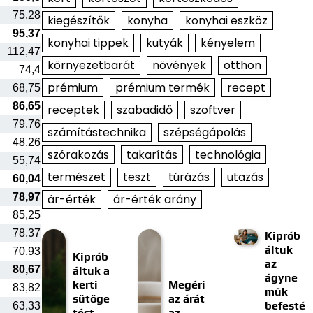
75,28
kiegészítők
konyha
konyhai eszköz
95,37
konyhai tippek
kutyák
kényelem
112,47
környezetbarát
növények
otthon
74,4
prémium
prémium termék
recept
68,75
86,65
receptek
szabadidő
szoftver
79,76
számítástechnika
szépségápolás
48,26
szórakozás
takarítás
technológia
55,74
természet
teszt
túrázás
utazás
60,04
78,97
ár-érték
ár-érték arány
85,25
78,37
Kiprób
áltuk
70,93
Kiprób
az
80,67
áltuk a
ágyne
kerti
Megéri
83,82
műk
sütöge
az árát
befesté
63,33
tést
az