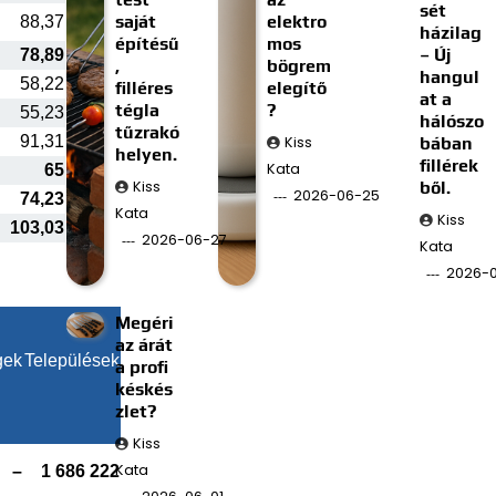
sét
saját
elektro
88,37
házilag
építésű
mos
– Új
78,89
,
bögrem
hangul
58,22
filléres
elegítő
at a
tégla
?
55,23
hálószo
tűzrakó
91,31
Kiss
bában
helyen.
fillérek
Kata
65
Kiss
ből.
2026-06-25
74,23
Kata
Kiss
103,03
2026-06-27
Kata
2026-0
Megéri
az árát
gek
Települések
a profi
késkés
zlet?
Kiss
Kata
–
1 686 222