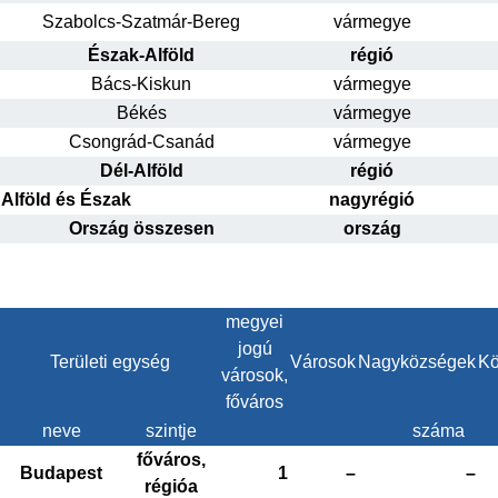
Szabolcs-Szatmár-Bereg
vármegye
Észak-Alföld
régió
Bács-Kiskun
vármegye
Békés
vármegye
Csongrád-Csanád
vármegye
Dél-Alföld
régió
Alföld és Észak
nagyrégió
Ország összesen
ország
megyei
jogú
Területi egység
Városok
Nagyközségek
Kö
városok,
főváros
neve
szintje
száma
főváros,
Budapest
1
–
–
régióa