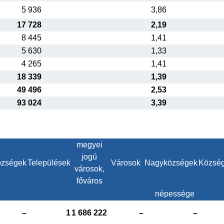
5 936
3,86
17 728
2,19
8 445
1,41
5 630
1,33
4 265
1,41
18 339
1,39
49 496
2,53
93 024
3,39
megyei
jogú
zségek
Települések
Városok
Nagyközségek
Közsé
városok,
főváros
népessége
–
1
1 686 222
–
–