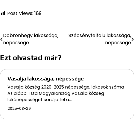
Post Views:
189
Dobronhegy lakossága,
Szécsényfelfalu lakossága,
Bejegyzés
népessége
népessége
navigáció
Ezt olvastad már?
Vasalja lakossága, népessége
Vasalja község 2020-2025 népessége, lakosok száma
Az alábbi lista Magyarország Vasalja község
lakónépességét sorolja fel a…
2025-03-29