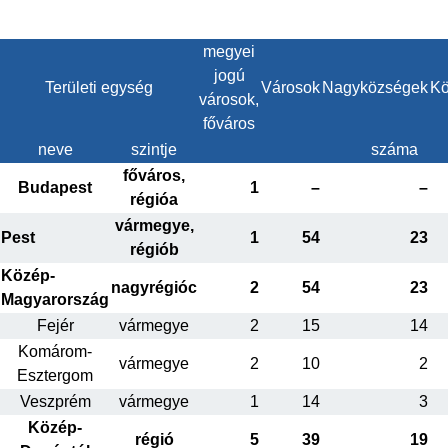
megyei
jogú
Területi egység
Városok
Nagyközségek
Kö
városok,
főváros
neve
szintje
száma
főváros,
Budapest
1
–
–
régióa
vármegye,
Pest
1
54
23
régiób
Közép-
nagyrégióc
2
54
23
Magyarország
Fejér
vármegye
2
15
14
Komárom-
vármegye
2
10
2
Esztergom
Veszprém
vármegye
1
14
3
Közép-
régió
5
39
19