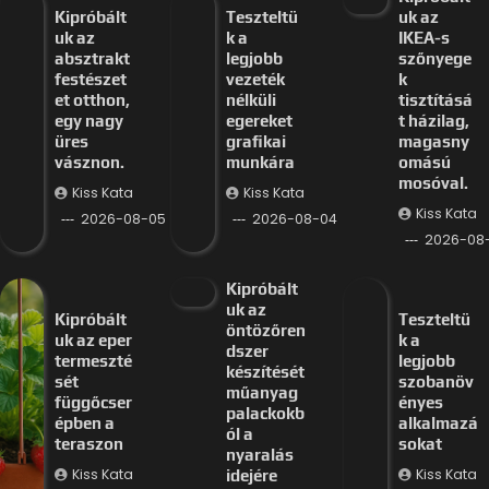
Kipróbált
Teszteltü
uk az
uk az
k a
IKEA-s
absztrakt
legjobb
szőnyege
festészet
vezeték
k
et otthon,
nélküli
tisztításá
egy nagy
egereket
t házilag,
üres
grafikai
magasny
vásznon.
munkára
omású
mosóval.
Kiss Kata
Kiss Kata
Kiss Kata
2026-08-05
2026-08-04
2026-08
Kipróbált
uk az
Kipróbált
Teszteltü
öntözőren
uk az eper
k a
dszer
termeszté
legjobb
készítését
sét
szobanöv
műanyag
függőcser
ényes
palackokb
épben a
alkalmazá
ól a
teraszon
sokat
nyaralás
Kiss Kata
Kiss Kata
idejére