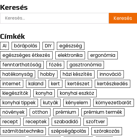
Keresés
Keresés:
Címkék
AI
bőrápolás
DIY
egészség
egészséges étkezés
elektronika
ergonómia
fenntarthatóság
főzés
gasztronómia
hatékonyság
hobby
házi készítés
innováció
internet
kaland
kert
kertészet
kertészkedés
kiegészítők
konyha
konyhai eszköz
konyhai tippek
kutyák
kényelem
környezetbarát
növények
otthon
prémium
prémium termék
recept
receptek
szabadidő
szoftver
számítástechnika
szépségápolás
szórakozás