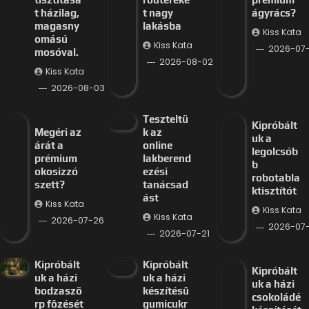
t házilag,
t nagy
ágyrács?
magasny
lakásba
Kiss Kata
omású
Kiss Kata
2026-07
mosóval.
2026-08-02
Kiss Kata
2026-08-03
Teszteltü
Kipróbált
Megéri az
k az
uk a
árát a
online
legolcsób
prémium
lakberend
b
okosizzó
ezési
robotabla
szett?
tanácsad
ktisztítót
ást
Kiss Kata
Kiss Kata
Kiss Kata
2026-07-26
2026-07-
2026-07-21
Kipróbált
Kipróbált
Kipróbált
uk a házi
uk a házi
uk a házi
bodzaszö
készítésű
csokoládé
rp főzését
gumicukr