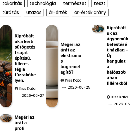
takarítás
technológia
természet
teszt
túrázás
utazás
ár-érték
ár-érték arány
Kipróbált
uk az
Kipróbált
ágyneműk
uk a kerti
Megéri az
befestésé
sütögetés
árát az
t házilag –
t saját
elektromo
Új
építésű,
s
hangulat
filléres
bögremel
a
tégla
egítő?
hálószob
tűzrakóhe
ában
Kiss Kata
lyen.
fillérekből
2026-06-25
Kiss Kata
.
2026-06-27
Kiss Kata
2026-06-
Megéri az
árát a
profi