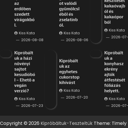
készítését
az
ot valódi
kakaóvajb
erdőben
gyümölcsl
ól és
szedett
éből és
kakaópor
virágokbó
zselatinb
ból
l.
ól.
Kiss Kata
Kiss Kata
Kiss Kata
2026-07
2026-08-08
2026-08-06
Kipróbált
Kipróbált
uk a házi
uk a
Kipróbált
növényi
konyhasz
uk az
sajtot
ekrény
egyhetes
kesudióbó
ajtók
cukorstop
l – Ehető a
átfestését
kihívást
vegán
fóliázás
Kiss Kata
verzió?
helyett.
2026-07-20
Kiss Kata
Kiss Kata
2026-07-23
2026-07-
Copyright © 2026
Kipróbáltuk-Teszteltük
Theme: Timely