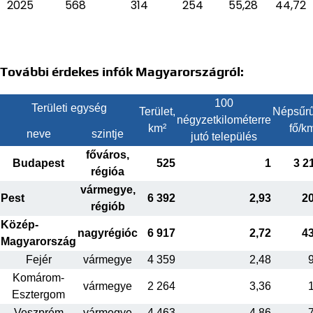
2025
568
314
254
55,28
44,72
További érdekes infók Magyarországról:
100
Területi egység
Terület,
Népsűrű
négyzetkilométerre
km²
fő/k
neve
szintje
jutó település
főváros,
Budapest
525
1
3 2
régióa
vármegye,
Pest
6 392
2,93
2
régiób
Közép-
nagyrégióc
6 917
2,72
4
Magyarország
Fejér
vármegye
4 359
2,48
Komárom-
vármegye
2 264
3,36
Esztergom
Veszprém
vármegye
4 463
4,86