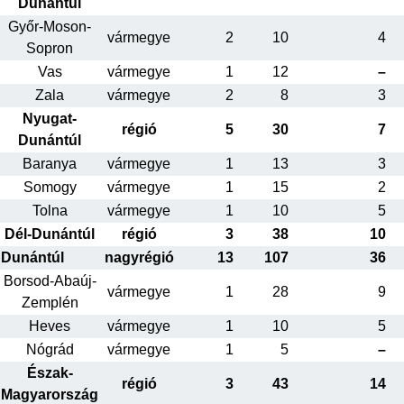
Dunántúl
Győr-Moson-
vármegye
2
10
4
Sopron
Vas
vármegye
1
12
–
Zala
vármegye
2
8
3
Nyugat-
régió
5
30
7
Dunántúl
Baranya
vármegye
1
13
3
Somogy
vármegye
1
15
2
Tolna
vármegye
1
10
5
Dél-Dunántúl
régió
3
38
10
Dunántúl
nagyrégió
13
107
36
Borsod-Abaúj-
vármegye
1
28
9
Zemplén
Heves
vármegye
1
10
5
Nógrád
vármegye
1
5
–
Észak-
régió
3
43
14
Magyarország