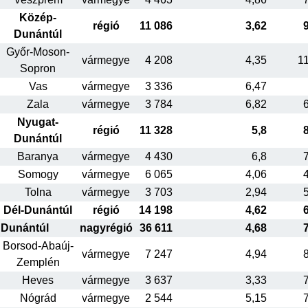
Közép-
régió
11 086
3,62
Dunántúl
Győr-Moson-
vármegye
4 208
4,35
1
Sopron
Vas
vármegye
3 336
6,47
Zala
vármegye
3 784
6,82
Nyugat-
régió
11 328
5,8
Dunántúl
Baranya
vármegye
4 430
6,8
Somogy
vármegye
6 065
4,06
Tolna
vármegye
3 703
2,94
Dél-Dunántúl
régió
14 198
4,62
Dunántúl
nagyrégió
36 611
4,68
Borsod-Abaúj-
vármegye
7 247
4,94
Zemplén
Heves
vármegye
3 637
3,33
Nógrád
vármegye
2 544
5,15