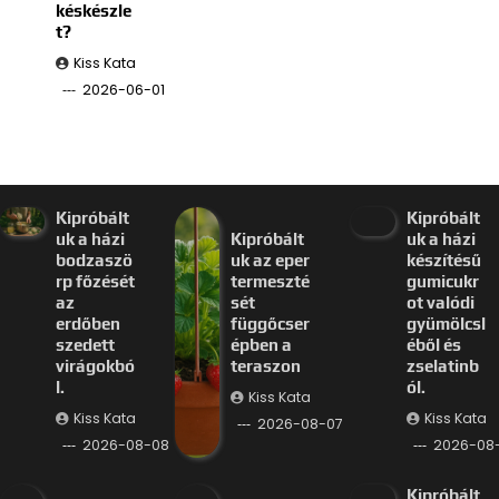
késkészle
t?
Kiss Kata
2026-06-01
Kipróbált
Kipróbált
uk a házi
Kipróbált
uk a házi
bodzaszö
uk az eper
készítésű
rp főzését
termeszté
gumicukr
az
sét
ot valódi
erdőben
függőcser
gyümölcsl
szedett
épben a
éből és
virágokbó
teraszon
zselatinb
l.
ól.
Kiss Kata
Kiss Kata
Kiss Kata
2026-08-07
2026-08-08
2026-08
Kipróbált