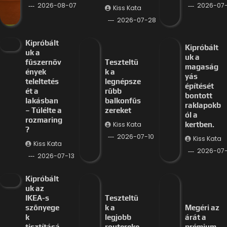
2026-08-07
2026-07-
Kiss Kata
2026-07-28
Kipróbált
Kipróbált
uk a
uk a
fűszernöv
Teszteltü
magaság
ények
k a
yás
teleltetés
legnépsze
építését
ét a
rűbb
bontott
lakásban
balkonfűs
raklapokb
– Túlélte a
zereket
ól a
rozmaring
Kiss Kata
kertben.
?
2026-07-10
Kiss Kata
Kiss Kata
2026-07
2026-07-13
Kipróbált
uk az
IKEA-s
Teszteltü
szőnyege
k a
Megéri az
k
legjobb
árát a
tisztításá
routereke
prémium