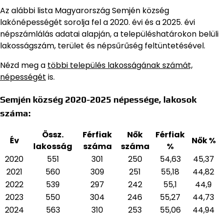
Az alábbi lista Magyarország Semjén község
lakónépességét sorolja fel a 2020. évi és a 2025. évi
népszámlálás adatai alapján,
a településhatárokon belüli
lakosságszám, terület és népsűrűség feltüntetésével.
Nézd meg a
többi település lakosságának számát,
népességét
is.
Semjén község 2020-2025 népessége, lakosok
száma:
Össz.
Férfiak
Nők
Férfiak
Év
Nők %
lakosság
száma
száma
%
2020
551
301
250
54,63
45,37
2021
560
309
251
55,18
44,82
2022
539
297
242
55,1
44,9
2023
550
304
246
55,27
44,73
2024
563
310
253
55,06
44,94