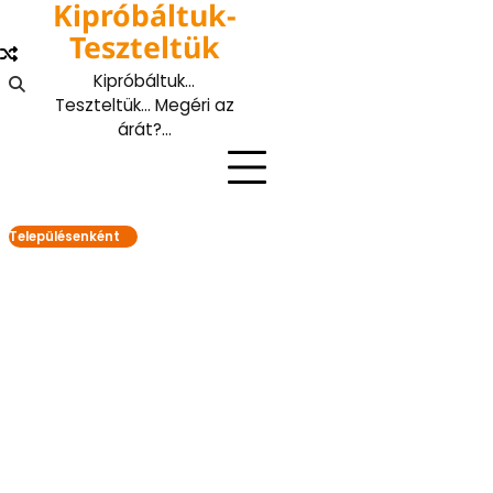
Kipróbáltuk-
Skip
to
Teszteltük
content
Kipróbáltuk…
Teszteltük… Megéri az
árát?…
Településenként