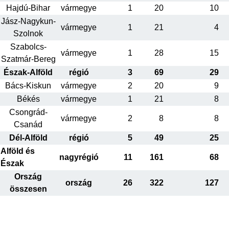
Hajdú-Bihar
vármegye
1
20
10
Jász-Nagykun-
vármegye
1
21
4
Szolnok
Szabolcs-
vármegye
1
28
15
Szatmár-Bereg
Észak-Alföld
régió
3
69
29
Bács-Kiskun
vármegye
2
20
9
Békés
vármegye
1
21
8
Csongrád-
vármegye
2
8
8
Csanád
Dél-Alföld
régió
5
49
25
Alföld és
nagyrégió
11
161
68
Észak
Ország
ország
26
322
127
összesen