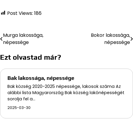
Post Views:
186
Murga lakossága,
Bokor lakossága,
Bejegyzés
népessége
népessége
navigáció
Ezt olvastad már?
Bak lakossága, népessége
Bak község 2020-2025 népessége, lakosok száma Az
alábbi lista Magyarország Bak község lakónépességét
sorolja fel a…
2025-03-30