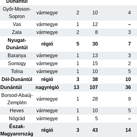
Dunántúl
Győr-Moson-
vármegye
2
10
4
Sopron
Vas
vármegye
1
12
–
Zala
vármegye
2
8
3
Nyugat-
régió
5
30
7
Dunántúl
Baranya
vármegye
1
13
3
Somogy
vármegye
1
15
2
Tolna
vármegye
1
10
5
Dél-Dunántúl
régió
3
38
10
Dunántúl
nagyrégió
13
107
36
Borsod-Abaúj-
vármegye
1
28
9
Zemplén
Heves
vármegye
1
10
5
Nógrád
vármegye
1
5
–
Észak-
régió
3
43
14
Magyarország