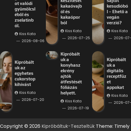
készítését
sajtot
ot valódi
kakaóvajb
kesudióbó
gyümölcsl
ól és
l – Ehető a
éből és
kakaópor
vegán
zselatinb
ból
verzió?
ól.
Kiss Kata
Kiss Kata
Kiss Kata
2026-07-25
2026-07
2026-08-06
Kipróbált
uk a
Kipróbált
Kipróbált
konyhasz
uk a
uk az
ekrény
digitális
egyhetes
ajtók
receptfüz
cukorstop
átfestését
et
kihívást
fóliázás
appokat
Kiss Kata
helyett.
Kiss Kata
2026-07-20
Kiss Kata
2026-07-
2026-07-19
Copyright © 2026
Kipróbáltuk-Teszteltük
Theme: Timely