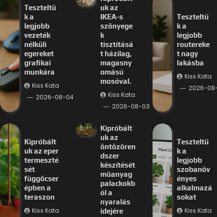
Teszteltü
uk az
k a
IKEA-s
Teszteltü
legjobb
szőnyege
k a
vezeték
k
legjobb
nélküli
tisztításá
routereke
egereket
t házilag,
t nagy
grafikai
magasny
lakásba
munkára
omású
Kiss Kata
mosóval.
Kiss Kata
2026-08
Kiss Kata
2026-08-04
2026-08-03
Kipróbált
uk az
Kipróbált
Teszteltü
öntözőren
uk az eper
k a
dszer
termeszté
legjobb
készítését
sét
szobanöv
műanyag
függőcser
ényes
palackokb
épben a
alkalmazá
ól a
teraszon
sokat
nyaralás
Kiss Kata
Kiss Kata
idejére