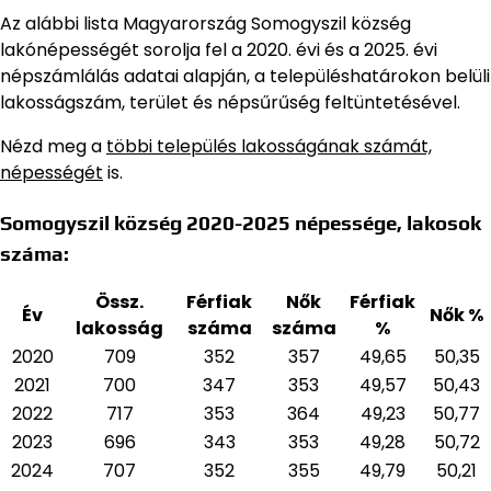
Az alábbi lista Magyarország Somogyszil község
lakónépességét sorolja fel a 2020. évi és a 2025. évi
népszámlálás adatai alapján,
a településhatárokon belüli
lakosságszám, terület és népsűrűség feltüntetésével.
Nézd meg a
többi település lakosságának számát,
népességét
is.
Somogyszil község 2020-2025 népessége, lakosok
száma:
Össz.
Férfiak
Nők
Férfiak
Év
Nők %
lakosság
száma
száma
%
2020
709
352
357
49,65
50,35
2021
700
347
353
49,57
50,43
2022
717
353
364
49,23
50,77
2023
696
343
353
49,28
50,72
2024
707
352
355
49,79
50,21