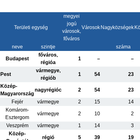
megyei
jogú
Területi egység
Városok
Nagyközségek
Kö
városok,
főváros
neve
szintje
száma
főváros,
Budapest
1
–
–
régióa
vármegye,
Pest
1
54
23
régiób
Közép-
nagyrégióc
2
54
23
Magyarország
Fejér
vármegye
2
15
14
Komárom-
vármegye
2
10
2
Esztergom
Veszprém
vármegye
1
14
3
Közép-
régió
5
39
19