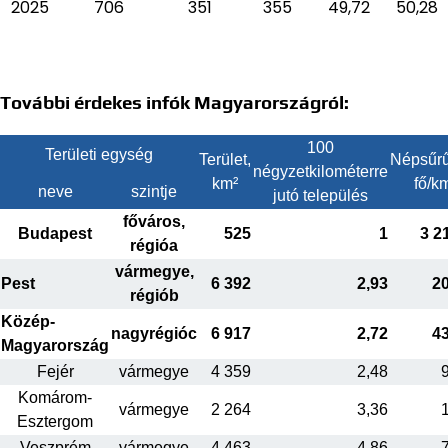
2025
706
351
355
49,72
50,28
További érdekes infók Magyarországról:
100
Területi egység
Terület,
Népsűrű
négyzetkilométerre
km²
fő/k
neve
szintje
jutó település
főváros,
Budapest
525
1
3 2
régióa
vármegye,
Pest
6 392
2,93
2
régiób
Közép-
nagyrégióc
6 917
2,72
4
Magyarország
Fejér
vármegye
4 359
2,48
Komárom-
vármegye
2 264
3,36
Esztergom
Veszprém
vármegye
4 463
4,86