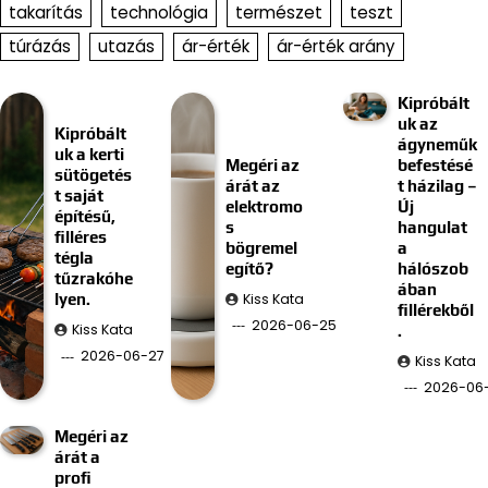
takarítás
technológia
természet
teszt
túrázás
utazás
ár-érték
ár-érték arány
Kipróbált
uk az
Kipróbált
ágyneműk
uk a kerti
Megéri az
befestésé
sütögetés
árát az
t házilag –
t saját
elektromo
Új
építésű,
s
hangulat
filléres
bögremel
a
tégla
egítő?
hálószob
tűzrakóhe
ában
Kiss Kata
lyen.
fillérekből
2026-06-25
Kiss Kata
.
2026-06-27
Kiss Kata
2026-06-
Megéri az
árát a
profi