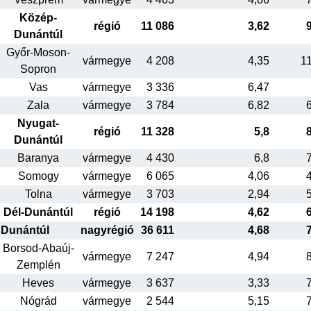
Közép-
régió
11 086
3,62
Dunántúl
Győr-Moson-
vármegye
4 208
4,35
1
Sopron
Vas
vármegye
3 336
6,47
Zala
vármegye
3 784
6,82
Nyugat-
régió
11 328
5,8
Dunántúl
Baranya
vármegye
4 430
6,8
Somogy
vármegye
6 065
4,06
Tolna
vármegye
3 703
2,94
Dél-Dunántúl
régió
14 198
4,62
Dunántúl
nagyrégió
36 611
4,68
Borsod-Abaúj-
vármegye
7 247
4,94
Zemplén
Heves
vármegye
3 637
3,33
Nógrád
vármegye
2 544
5,15