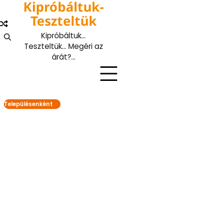
Kipróbáltuk-
Skip
to
Teszteltük
content
Kipróbáltuk…
Teszteltük… Megéri az
árát?…
Településenként