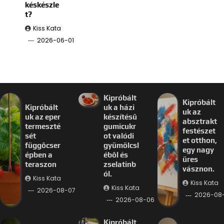
késkészle
t?
Kiss Kata
2026-06-01
Kipróbált
Kipróbált
Kipróbált
uk a házi
uk az
uk az eper
készítésű
absztrakt
termeszté
gumicukr
festészet
sét
ot valódi
et otthon,
függőcser
gyümölcsl
egy nagy
épben a
éből és
üres
teraszon
zselatinb
vásznon.
ól.
Kiss Kata
Kiss Kata
Kiss Kata
2026-08-07
2026-08
2026-08-06
Kipróbált