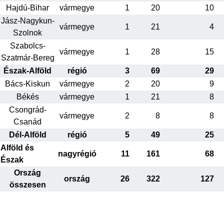
Hajdú-Bihar
vármegye
1
20
10
Jász-Nagykun-
vármegye
1
21
4
Szolnok
Szabolcs-
vármegye
1
28
15
Szatmár-Bereg
Észak-Alföld
régió
3
69
29
Bács-Kiskun
vármegye
2
20
9
Békés
vármegye
1
21
8
Csongrád-
vármegye
2
8
8
Csanád
Dél-Alföld
régió
5
49
25
Alföld és
nagyrégió
11
161
68
Észak
Ország
ország
26
322
127
összesen