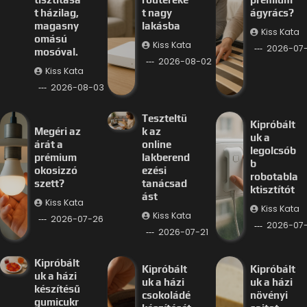
t házilag,
t nagy
ágyrács?
magasny
lakásba
Kiss Kata
omású
Kiss Kata
2026-07
mosóval.
2026-08-02
Kiss Kata
2026-08-03
Teszteltü
Kipróbált
Megéri az
k az
uk a
árát a
online
legolcsób
prémium
lakberend
b
okosizzó
ezési
robotabla
szett?
tanácsad
ktisztítót
ást
Kiss Kata
Kiss Kata
Kiss Kata
2026-07-26
2026-07-
2026-07-21
Kipróbált
Kipróbált
Kipróbált
uk a házi
uk a házi
uk a házi
készítésű
csokoládé
növényi
gumicukr