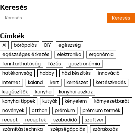
Keresés
Keresés:
Címkék
AI
bőrápolás
DIY
egészség
egészséges étkezés
elektronika
ergonómia
fenntarthatóság
főzés
gasztronómia
hatékonyság
hobby
házi készítés
innováció
internet
kaland
kert
kertészet
kertészkedés
kiegészítők
konyha
konyhai eszköz
konyhai tippek
kutyák
kényelem
környezetbarát
növények
otthon
prémium
prémium termék
recept
receptek
szabadidő
szoftver
számítástechnika
szépségápolás
szórakozás