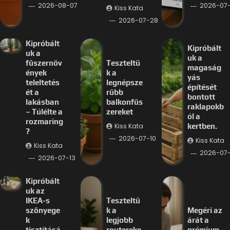
2026-08-07
2026-07-
Kiss Kata
2026-07-28
Kipróbált
Kipróbált
uk a
uk a
fűszernöv
Teszteltü
magaság
ények
k a
yás
teleltetés
legnépsze
építését
ét a
rűbb
bontott
lakásban
balkonfűs
raklapokb
– Túlélte a
zereket
ól a
rozmaring
Kiss Kata
kertben.
?
2026-07-10
Kiss Kata
Kiss Kata
2026-07
2026-07-13
Kipróbált
uk az
IKEA-s
Teszteltü
szőnyege
k a
Megéri az
k
legjobb
árát a
tisztításá
routereke
prémium