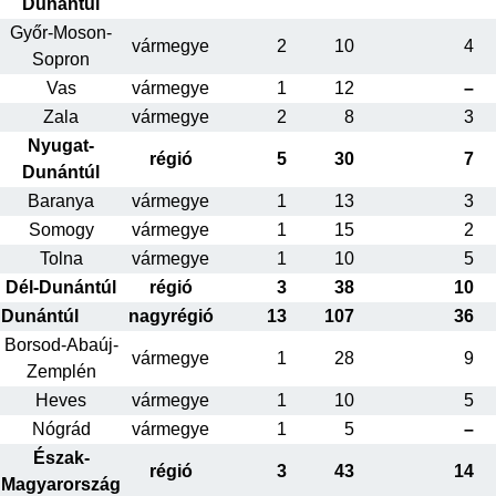
Dunántúl
Győr-Moson-
vármegye
2
10
4
Sopron
Vas
vármegye
1
12
–
Zala
vármegye
2
8
3
Nyugat-
régió
5
30
7
Dunántúl
Baranya
vármegye
1
13
3
Somogy
vármegye
1
15
2
Tolna
vármegye
1
10
5
Dél-Dunántúl
régió
3
38
10
Dunántúl
nagyrégió
13
107
36
Borsod-Abaúj-
vármegye
1
28
9
Zemplén
Heves
vármegye
1
10
5
Nógrád
vármegye
1
5
–
Észak-
régió
3
43
14
Magyarország