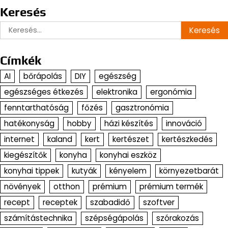
Keresés
Keresés:
Címkék
AI
bőrápolás
DIY
egészség
egészséges étkezés
elektronika
ergonómia
fenntarthatóság
főzés
gasztronómia
hatékonyság
hobby
házi készítés
innováció
internet
kaland
kert
kertészet
kertészkedés
kiegészítők
konyha
konyhai eszköz
konyhai tippek
kutyák
kényelem
környezetbarát
növények
otthon
prémium
prémium termék
recept
receptek
szabadidő
szoftver
számítástechnika
szépségápolás
szórakozás