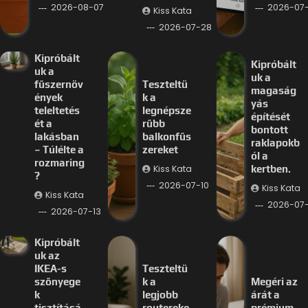
2026-08-07
2026-07-
Kiss Kata
2026-07-28
Kipróbált
Kipróbált
uk a
uk a
fűszernöv
Teszteltü
magaság
ények
k a
yás
teleltetés
legnépsze
építését
ét a
rűbb
bontott
lakásban
balkonfűs
raklapokb
– Túlélte a
zereket
ól a
rozmaring
Kiss Kata
kertben.
?
2026-07-10
Kiss Kata
Kiss Kata
2026-07
2026-07-13
Kipróbált
uk az
IKEA-s
Teszteltü
szőnyege
k a
Megéri az
k
legjobb
árát a
tisztításá
routereke
prémium