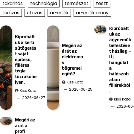
takarítás
technológia
természet
teszt
túrázás
utazás
ár-érték
ár-érték arány
Kipróbált
uk az
Kipróbált
ágyneműk
uk a kerti
Megéri az
befestésé
sütögetés
árát az
t házilag –
t saját
elektromo
Új
építésű,
s
hangulat
filléres
bögremel
a
tégla
egítő?
hálószob
tűzrakóhe
ában
Kiss Kata
lyen.
fillérekből
2026-06-25
Kiss Kata
.
2026-06-27
Kiss Kata
2026-06-
Megéri az
árát a
profi