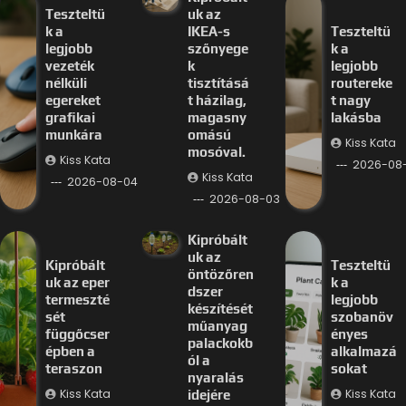
Teszteltü
uk az
k a
IKEA-s
Teszteltü
legjobb
szőnyege
k a
vezeték
k
legjobb
nélküli
tisztításá
routereke
egereket
t házilag,
t nagy
grafikai
magasny
lakásba
munkára
omású
Kiss Kata
mosóval.
Kiss Kata
2026-08
Kiss Kata
2026-08-04
2026-08-03
Kipróbált
uk az
Kipróbált
Teszteltü
öntözőren
uk az eper
k a
dszer
termeszté
legjobb
készítését
sét
szobanöv
műanyag
függőcser
ényes
palackokb
épben a
alkalmazá
ól a
teraszon
sokat
nyaralás
Kiss Kata
Kiss Kata
idejére