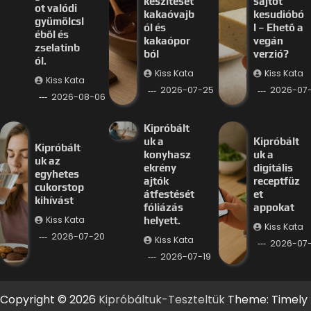
készítését
sajtot
ot valódi
kakaóvajb
kesudióbó
gyümölcsl
ól és
l – Ehető a
éből és
kakaópor
vegán
zselatinb
ból
verzió?
ól.
Kiss Kata
Kiss Kata
Kiss Kata
2026-07-25
2026-07
2026-08-06
Kipróbált
uk a
Kipróbált
Kipróbált
konyhasz
uk a
uk az
ekrény
digitális
egyhetes
ajtók
receptfüz
cukorstop
átfestését
et
kihívást
fóliázás
appokat
Kiss Kata
helyett.
Kiss Kata
2026-07-20
Kiss Kata
2026-07-
2026-07-19
Copyright © 2026
Kipróbáltuk-Teszteltük
Theme: Timely