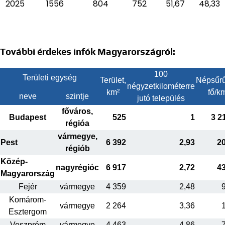
2025
1556
804
752
51,67
48,33
További érdekes infók Magyarországról:
100
Területi egység
Terület,
Népsűrű
négyzetkilométerre
km²
fő/k
neve
szintje
jutó település
főváros,
Budapest
525
1
3 2
régióa
vármegye,
Pest
6 392
2,93
2
régiób
Közép-
nagyrégióc
6 917
2,72
4
Magyarország
Fejér
vármegye
4 359
2,48
Komárom-
vármegye
2 264
3,36
Esztergom
Veszprém
vármegye
4 463
4,86