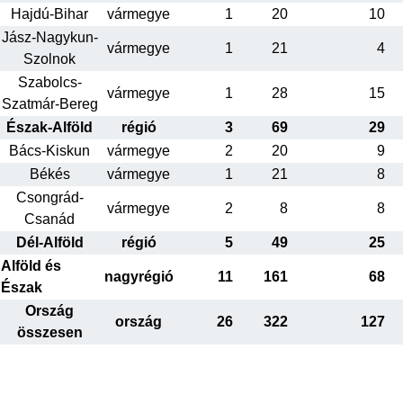
Hajdú-Bihar
vármegye
1
20
10
Jász-Nagykun-
vármegye
1
21
4
Szolnok
Szabolcs-
vármegye
1
28
15
Szatmár-Bereg
Észak-Alföld
régió
3
69
29
Bács-Kiskun
vármegye
2
20
9
Békés
vármegye
1
21
8
Csongrád-
vármegye
2
8
8
Csanád
Dél-Alföld
régió
5
49
25
Alföld és
nagyrégió
11
161
68
Észak
Ország
ország
26
322
127
összesen