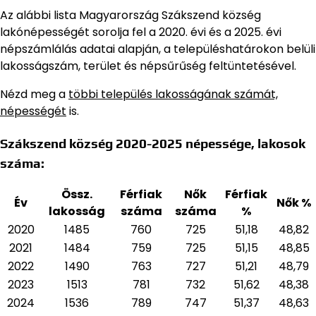
Az alábbi lista Magyarország Szákszend község
lakónépességét sorolja fel a 2020. évi és a 2025. évi
népszámlálás adatai alapján,
a településhatárokon belüli
lakosságszám, terület és népsűrűség feltüntetésével.
Nézd meg a
többi település lakosságának számát,
népességét
is.
Szákszend község 2020-2025 népessége, lakosok
száma:
Össz.
Férfiak
Nők
Férfiak
Év
Nők %
lakosság
száma
száma
%
2020
1485
760
725
51,18
48,82
2021
1484
759
725
51,15
48,85
2022
1490
763
727
51,21
48,79
2023
1513
781
732
51,62
48,38
2024
1536
789
747
51,37
48,63