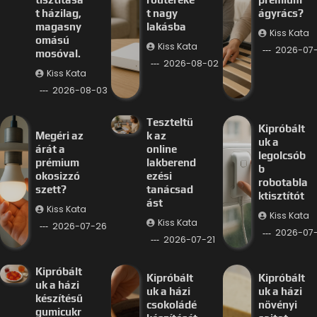
t házilag,
t nagy
ágyrács?
magasny
lakásba
Kiss Kata
omású
Kiss Kata
2026-07
mosóval.
2026-08-02
Kiss Kata
2026-08-03
Teszteltü
Kipróbált
Megéri az
k az
uk a
árát a
online
legolcsób
prémium
lakberend
b
okosizzó
ezési
robotabla
szett?
tanácsad
ktisztítót
ást
Kiss Kata
Kiss Kata
Kiss Kata
2026-07-26
2026-07-
2026-07-21
Kipróbált
Kipróbált
Kipróbált
uk a házi
uk a házi
uk a házi
készítésű
csokoládé
növényi
gumicukr