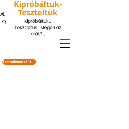
Kipróbáltuk-
Skip
to
Teszteltük
content
Kipróbáltuk…
Teszteltük… Megéri az
árát?…
Településenként