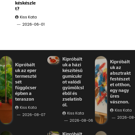
késkészle
t?
Kiss Kata
2026-06-01
Kipróbált
Kipróbált
Kipróbált
uk a házi
uk az
uk az eper
készítésű
absztrakt
termeszté
gumicukr
festészet
sét
ot valódi
et otthon,
függőcser
gyümölcsl
egy nagy
épben a
éből és
üres
teraszon
zselatinb
vásznon.
ól.
Kiss Kata
Kiss Kata
Kiss Kata
2026-08-07
2026-08
2026-08-06
Kipróbált