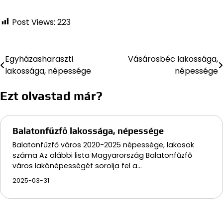
Post Views:
223
Egyházasharaszti
Vásárosbéc lakossága,
Bejegyzés
lakossága, népessége
népessége
navigáció
Ezt olvastad már?
Balatonfűzfő lakossága, népessége
Balatonfűzfő város 2020-2025 népessége, lakosok
száma Az alábbi lista Magyarország Balatonfűzfő
város lakónépességét sorolja fel a…
2025-03-31