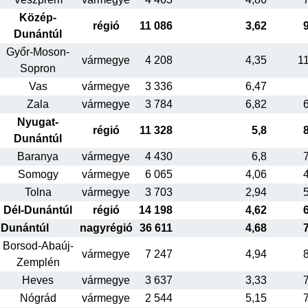
Közép-
régió
11 086
3,62
Dunántúl
Győr-Moson-
vármegye
4 208
4,35
1
Sopron
Vas
vármegye
3 336
6,47
Zala
vármegye
3 784
6,82
Nyugat-
régió
11 328
5,8
Dunántúl
Baranya
vármegye
4 430
6,8
Somogy
vármegye
6 065
4,06
Tolna
vármegye
3 703
2,94
Dél-Dunántúl
régió
14 198
4,62
Dunántúl
nagyrégió
36 611
4,68
Borsod-Abaúj-
vármegye
7 247
4,94
Zemplén
Heves
vármegye
3 637
3,33
Nógrád
vármegye
2 544
5,15