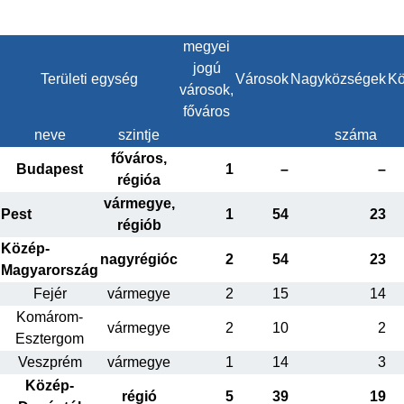
megyei
jogú
Területi egység
Városok
Nagyközségek
Kö
városok,
főváros
neve
szintje
száma
főváros,
Budapest
1
–
–
régióa
vármegye,
Pest
1
54
23
régiób
Közép-
nagyrégióc
2
54
23
Magyarország
Fejér
vármegye
2
15
14
Komárom-
vármegye
2
10
2
Esztergom
Veszprém
vármegye
1
14
3
Közép-
régió
5
39
19