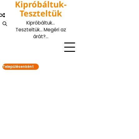
Kipróbáltuk-
Skip
to
Teszteltük
content
Kipróbáltuk…
Teszteltük… Megéri az
árát?…
Településenként