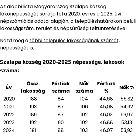
Az alábbi lista Magyarország Szalapa község
lakónépességét sorolja fel a 2020. évi és a 2025. évi
népszámlálás adatai alapján,
a településhatárokon belüli
lakosságszám, terület és népsűrűség feltüntetésével.
Nézd meg a
többi település lakosságának számát,
népességét
is.
Szalapa község 2020-2025 népessége, lakosok
száma:
Össz.
Férfiak
Nők
Férfiak
Év
Nők %
lakosság
száma
száma
%
2020
188
84
104
44,68
55,32
2021
193
87
106
45,08
54,92
2022
189
87
102
46,03
53,97
2023
192
90
102
46,88
53,13
2024
191
88
103
46,07
53,93