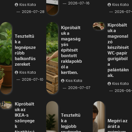
2026-07-16
Kiss Kata
Kiss Kata
2026-07-28
2026-07-
Kipróbált
Kipróbált
uk a
uk a
Teszteltü
magvonal
magaság
k a
zó
yás
legnépsze
készítését
építését
rűbb
WC-papír
bontott
balkonfűs
gurigából
raklapokb
zereket
a
ól a
palántákn
Kiss Kata
kertben.
ak.
2026-07-10
Kiss Kata
Kiss Kata
2026-07-07
2026-06
Kipróbált
uk az
IKEA-s
Teszteltü
szőnyege
k a
Megéri az
k
legjobb
árát a
tisztításá
routereke
prémium