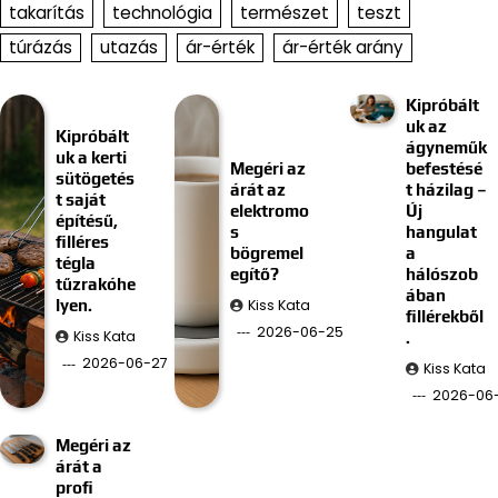
takarítás
technológia
természet
teszt
túrázás
utazás
ár-érték
ár-érték arány
Kipróbált
uk az
Kipróbált
ágyneműk
uk a kerti
Megéri az
befestésé
sütögetés
árát az
t házilag –
t saját
elektromo
Új
építésű,
s
hangulat
filléres
bögremel
a
tégla
egítő?
hálószob
tűzrakóhe
ában
Kiss Kata
lyen.
fillérekből
2026-06-25
Kiss Kata
.
2026-06-27
Kiss Kata
2026-06-
Megéri az
árát a
profi