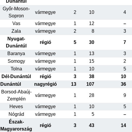
Dunántúl
Győr-Moson-
vármegye
2
10
4
Sopron
Vas
vármegye
1
12
–
Zala
vármegye
2
8
3
Nyugat-
régió
5
30
7
Dunántúl
Baranya
vármegye
1
13
3
Somogy
vármegye
1
15
2
Tolna
vármegye
1
10
5
Dél-Dunántúl
régió
3
38
10
Dunántúl
nagyrégió
13
107
36
Borsod-Abaúj-
vármegye
1
28
9
Zemplén
Heves
vármegye
1
10
5
Nógrád
vármegye
1
5
–
Észak-
régió
3
43
14
Magyarország