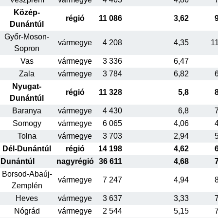
Közép-
régió
11 086
3,62
Dunántúl
Győr-Moson-
vármegye
4 208
4,35
1
Sopron
Vas
vármegye
3 336
6,47
Zala
vármegye
3 784
6,82
Nyugat-
régió
11 328
5,8
Dunántúl
Baranya
vármegye
4 430
6,8
Somogy
vármegye
6 065
4,06
Tolna
vármegye
3 703
2,94
Dél-Dunántúl
régió
14 198
4,62
Dunántúl
nagyrégió
36 611
4,68
Borsod-Abaúj-
vármegye
7 247
4,94
Zemplén
Heves
vármegye
3 637
3,33
Nógrád
vármegye
2 544
5,15