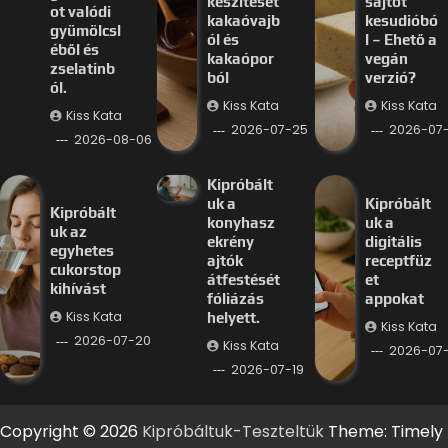
készítését
sajtot
ot valódi
kakaóvajb
kesudióbó
gyümölcsl
ól és
l – Ehető a
éből és
kakaópor
vegán
zselatinb
ból
verzió?
ól.
Kiss Kata
Kiss Kata
Kiss Kata
2026-07-25
2026-07
2026-08-06
Kipróbált
uk a
Kipróbált
Kipróbált
konyhasz
uk a
uk az
ekrény
digitális
egyhetes
ajtók
receptfüz
cukorstop
átfestését
et
kihívást
fóliázás
appokat
Kiss Kata
helyett.
Kiss Kata
2026-07-20
Kiss Kata
2026-07-
2026-07-19
Copyright © 2026
Kipróbáltuk-Teszteltük
Theme: Timely