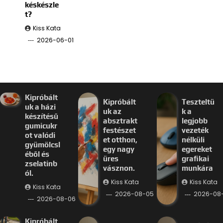
késkészle
t?
Kiss Kata
2026-06-01
Kipróbált
Kipróbált
Teszteltü
uk a házi
uk az
k a
készítésű
absztrakt
legjobb
gumicukr
festészet
vezeték
ot valódi
et otthon,
nélküli
gyümölcsl
egy nagy
egereket
éből és
üres
grafikai
zselatinb
vásznon.
munkára
ól.
Kiss Kata
Kiss Kata
Kiss Kata
2026-08-05
2026-08
2026-08-06
Kipróbált