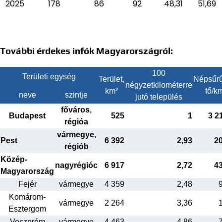
2025
178
86
92
48,31
51,69
További érdekes infók Magyarországról:
100
Területi egység
Terület,
Népsűrű
négyzetkilométerre
km²
fő/k
neve
szintje
jutó település
főváros,
Budapest
525
1
3 2
régióa
vármegye,
Pest
6 392
2,93
2
régiób
Közép-
nagyrégióc
6 917
2,72
4
Magyarország
Fejér
vármegye
4 359
2,48
Komárom-
vármegye
2 264
3,36
Esztergom
Veszprém
vármegye
4 463
4,86