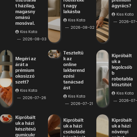
t házilag,
t nagy
ágyrács?
magasny
lakásba
Kiss Kata
omású
Kiss Kata
2026-07
mosóval.
2026-08-02
Kiss Kata
2026-08-03
Teszteltü
Kipróbált
Megéri az
k az
uk a
árát a
online
legolcsób
prémium
lakberend
b
okosizzó
ezési
robotabla
szett?
tanácsad
ktisztítót
ást
Kiss Kata
Kiss Kata
Kiss Kata
2026-07-26
2026-07-
2026-07-21
Kipróbált
Kipróbált
Kipróbált
uk a házi
uk a házi
uk a házi
készítésű
csokoládé
növényi
gumicukr