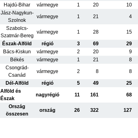
Hajdú-Bihar
vármegye
1
20
10
Jász-Nagykun-
vármegye
1
21
4
Szolnok
Szabolcs-
vármegye
1
28
15
Szatmár-Bereg
Észak-Alföld
régió
3
69
29
Bács-Kiskun
vármegye
2
20
9
Békés
vármegye
1
21
8
Csongrád-
vármegye
2
8
8
Csanád
Dél-Alföld
régió
5
49
25
Alföld és
nagyrégió
11
161
68
Észak
Ország
ország
26
322
127
összesen