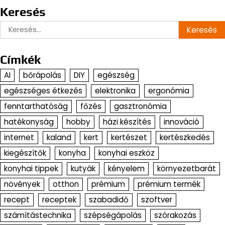
Keresés
Keresés:
Címkék
AI
bőrápolás
DIY
egészség
egészséges étkezés
elektronika
ergonómia
fenntarthatóság
főzés
gasztronómia
hatékonyság
hobby
házi készítés
innováció
internet
kaland
kert
kertészet
kertészkedés
kiegészítők
konyha
konyhai eszköz
konyhai tippek
kutyák
kényelem
környezetbarát
növények
otthon
prémium
prémium termék
recept
receptek
szabadidő
szoftver
számítástechnika
szépségápolás
szórakozás