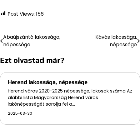
Post Views:
156
Abaújszántó lakossága,
Kávás lakossága,
Bejegyzés
népessége
népessége
navigáció
Ezt olvastad már?
Herend lakossága, népessége
Herend város 2020-2025 népessége, lakosok száma Az
alábbi lista Magyarország Herend város
lakónépességét sorolja fel a…
2025-03-30