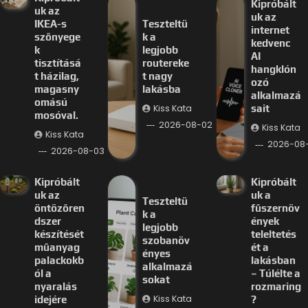
Kipróbált
uk az
uk az
IKEA-s
Teszteltü
internet
szőnyege
k a
kedvenc
k
legjobb
AI
tisztításá
routereke
hangklón
t házilag,
t nagy
ozó
magasny
lakásba
alkalmazá
omású
Kiss Kata
sait
mosóval.
2026-08-02
Kiss Kata
Kiss Kata
2026-08-
2026-08-03
Kipróbált
Kipróbált
uk az
uk a
Teszteltü
öntözőren
fűszernöv
k a
dszer
ények
legjobb
készítését
teleltetés
szobanöv
műanyag
ét a
ényes
palackokb
lakásban
alkalmazá
ól a
– Túlélte a
sokat
nyaralás
rozmaring
Kiss Kata
idejére
?