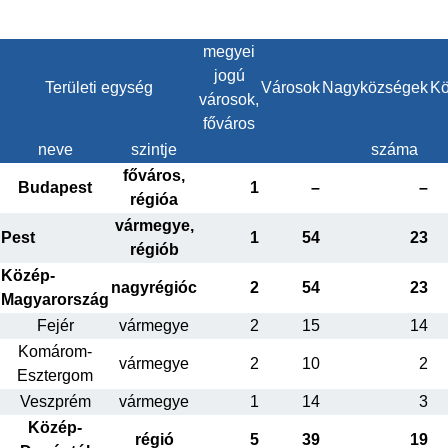
megyei
jogú
Területi egység
Városok
Nagyközségek
Kö
városok,
főváros
neve
szintje
száma
főváros,
Budapest
1
–
–
régióa
vármegye,
Pest
1
54
23
régiób
Közép-
nagyrégióc
2
54
23
Magyarország
Fejér
vármegye
2
15
14
Komárom-
vármegye
2
10
2
Esztergom
Veszprém
vármegye
1
14
3
Közép-
régió
5
39
19