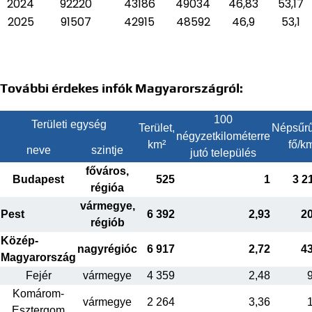
2024
92220
43186
49034
46,83
53,17
2025
91507
42915
48592
46,9
53,1
További érdekes infók Magyarországról:
100
Területi egység
Terület,
Népsűrű
négyzetkilométerre
km²
fő/k
neve
szintje
jutó település
főváros,
Budapest
525
1
3 2
régióa
vármegye,
Pest
6 392
2,93
2
régiób
Közép-
nagyrégióc
6 917
2,72
4
Magyarország
Fejér
vármegye
4 359
2,48
Komárom-
vármegye
2 264
3,36
Esztergom