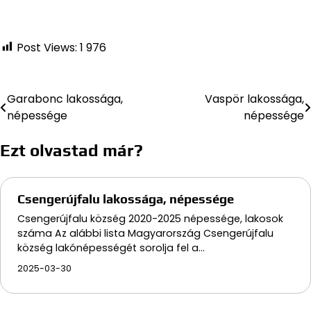
Post Views:
1 976
Garabonc lakossága,
Vaspör lakossága,
Bejegyzés
népessége
népessége
navigáció
Ezt olvastad már?
Csengerújfalu lakossága, népessége
Csengerújfalu község 2020-2025 népessége, lakosok
száma Az alábbi lista Magyarország Csengerújfalu
község lakónépességét sorolja fel a…
2025-03-30