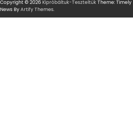
Copyright © 2026
Kipróbáltuk-Teszteltük
Theme: Timely
News By
Artify Themes
.