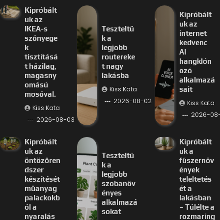
Kipróbált
Kipróbált
uk az
uk az
IKEA-s
Teszteltü
internet
szőnyege
k a
kedvenc
k
legjobb
AI
tisztításá
routereke
hangklón
t házilag,
t nagy
ozó
magasny
lakásba
alkalmazá
omású
Kiss Kata
sait
mosóval.
2026-08-02
Kiss Kata
Kiss Kata
2026-08-
2026-08-03
Kipróbált
Kipróbált
uk az
uk a
Teszteltü
öntözőren
fűszernöv
k a
dszer
ények
legjobb
készítését
teleltetés
szobanöv
műanyag
ét a
ényes
palackokb
lakásban
alkalmazá
ól a
– Túlélte a
sokat
nyaralás
rozmaring