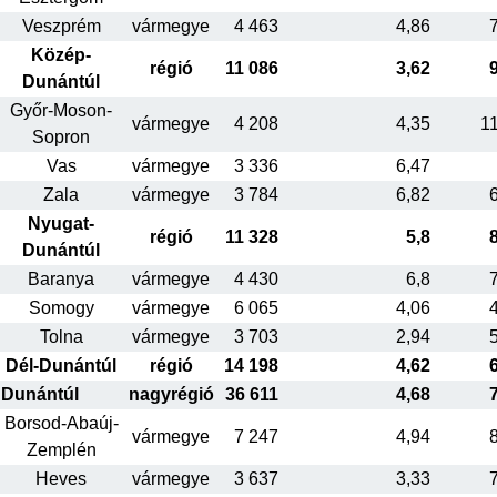
Veszprém
vármegye
4 463
4,86
Közép-
régió
11 086
3,62
Dunántúl
Győr-Moson-
vármegye
4 208
4,35
1
Sopron
Vas
vármegye
3 336
6,47
Zala
vármegye
3 784
6,82
Nyugat-
régió
11 328
5,8
Dunántúl
Baranya
vármegye
4 430
6,8
Somogy
vármegye
6 065
4,06
Tolna
vármegye
3 703
2,94
Dél-Dunántúl
régió
14 198
4,62
Dunántúl
nagyrégió
36 611
4,68
Borsod-Abaúj-
vármegye
7 247
4,94
Zemplén
Heves
vármegye
3 637
3,33