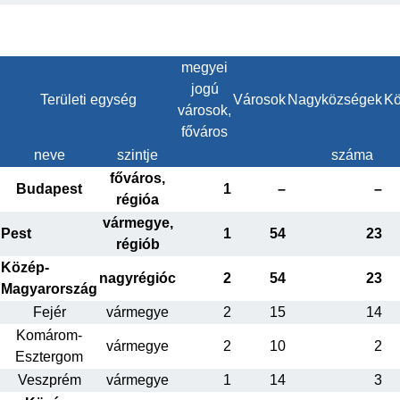
megyei
jogú
Területi egység
Városok
Nagyközségek
Kö
városok,
főváros
neve
szintje
száma
főváros,
Budapest
1
–
–
régióa
vármegye,
Pest
1
54
23
régiób
Közép-
nagyrégióc
2
54
23
Magyarország
Fejér
vármegye
2
15
14
Komárom-
vármegye
2
10
2
Esztergom
Veszprém
vármegye
1
14
3