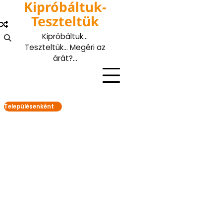
Kipróbáltuk-
Skip
to
Teszteltük
content
Kipróbáltuk…
Teszteltük… Megéri az
árát?…
Településenként