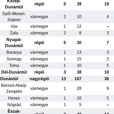
Közép-
régió
5
39
19
Dunántúl
Győr-Moson-
vármegye
2
10
4
Sopron
Vas
vármegye
1
12
–
Zala
vármegye
2
8
3
Nyugat-
régió
5
30
7
Dunántúl
Baranya
vármegye
1
13
3
Somogy
vármegye
1
15
2
Tolna
vármegye
1
10
5
Dél-Dunántúl
régió
3
38
10
Dunántúl
nagyrégió
13
107
36
Borsod-Abaúj-
vármegye
1
28
9
Zemplén
Heves
vármegye
1
10
5
Nógrád
vármegye
1
5
–
Észak-