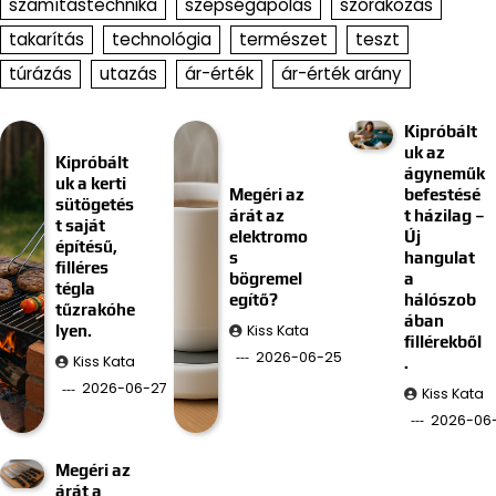
számítástechnika
szépségápolás
szórakozás
takarítás
technológia
természet
teszt
túrázás
utazás
ár-érték
ár-érték arány
Kipróbált
uk az
Kipróbált
ágyneműk
uk a kerti
Megéri az
befestésé
sütögetés
árát az
t házilag –
t saját
elektromo
Új
építésű,
s
hangulat
filléres
bögremel
a
tégla
egítő?
hálószob
tűzrakóhe
ában
Kiss Kata
lyen.
fillérekből
2026-06-25
Kiss Kata
.
2026-06-27
Kiss Kata
2026-06-
Megéri az
árát a