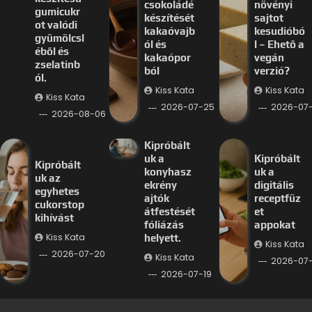
csokoládé
növényi
gumicukr
készítését
sajtot
ot valódi
kakaóvajb
kesudióbó
gyümölcsl
ól és
l – Ehető a
éből és
kakaópor
vegán
zselatinb
ból
verzió?
ól.
Kiss Kata
Kiss Kata
Kiss Kata
2026-07-25
2026-07
2026-08-06
Kipróbált
uk a
Kipróbált
Kipróbált
konyhasz
uk a
uk az
ekrény
digitális
egyhetes
ajtók
receptfüz
cukorstop
átfestését
et
kihívást
fóliázás
appokat
Kiss Kata
helyett.
Kiss Kata
2026-07-20
Kiss Kata
2026-07-
2026-07-19