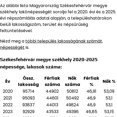
Az alábbi lista Magyarország Székesfehérvár megye
székhely lakónépességét sorolja fel a 2020. évi és a 2025.
évi népszámlálás adatai alapján,
a településhatárokon
belüli lakosságszám, terület és népsűrűség
feltüntetésével.
Nézd meg a
többi település lakosságának számát,
népességét
is.
Székesfehérvár megye székhely 2020-2025
népessége, lakosok száma:
Össz.
Férfiak
Nők
Férfiak
Év
Nők %
lakosság
száma
száma
%
2020
95714
44902
50812
46,91
53,09
2021
95093
44601
50492
46,9
53,1
2022
93837
44013
49824
46,9
53,1
2023
92929
43533
49396
46,85
53,15