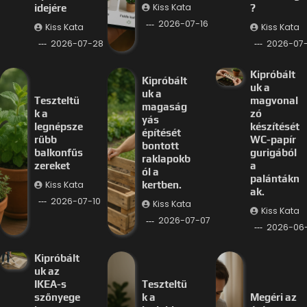
Kiss Kata
idejére
?
2026-07-16
Kiss Kata
Kiss Kata
2026-07-28
2026-07-
Kipróbált
Kipróbált
uk a
uk a
Teszteltü
magvonal
magaság
k a
zó
yás
legnépsze
készítését
építését
rűbb
WC-papír
bontott
balkonfűs
gurigából
raklapokb
zereket
a
ól a
palántákn
Kiss Kata
kertben.
ak.
2026-07-10
Kiss Kata
Kiss Kata
2026-07-07
2026-06
Kipróbált
uk az
IKEA-s
Teszteltü
szőnyege
k a
Megéri az