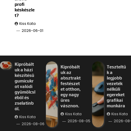
profi
késkészle
t?
Kiss Kata
2026-06-01
Kipróbált
Kipróbált
Teszteltü
uk a házi
uk az
k a
készítésű
absztrakt
legjobb
gumicukr
festészet
vezeték
ot valódi
et otthon,
nélküli
gyümölcsl
egy nagy
egereket
éből és
üres
grafikai
zselatinb
vásznon.
munkára
ól.
Kiss Kata
Kiss Kata
Kiss Kata
2026-08-05
2026-08
2026-08-06