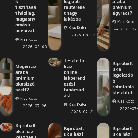
k
legjobb
árát a
tisztításá
routereke
prémium
t házilag,
t nagy
ágyrács?
magasny
lakásba
Kiss Kata
omású
Kiss Kata
2026-07
mosóval.
2026-08-02
Kiss Kata
2026-08-03
Teszteltü
Kipróbált
Megéri az
k az
uk a
árát a
online
legolcsób
prémium
lakberend
b
okosizzó
ezési
robotabla
szett?
tanácsad
ktisztítót
ást
Kiss Kata
Kiss Kata
Kiss Kata
2026-07-26
2026-07-
2026-07-21
Kipróbált
Kipróbált
Kipróbált
uk a házi
uk a házi
uk a házi
készítésű