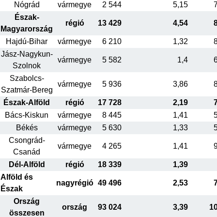
Nógrád
vármegye
2 544
5,15
Észak-
régió
13 429
4,54
Magyarország
Hajdú-Bihar
vármegye
6 210
1,32
Jász-Nagykun-
vármegye
5 582
1,4
Szolnok
Szabolcs-
vármegye
5 936
3,86
Szatmár-Bereg
Észak-Alföld
régió
17 728
2,19
Bács-Kiskun
vármegye
8 445
1,41
Békés
vármegye
5 630
1,33
Csongrád-
vármegye
4 265
1,41
Csanád
Dél-Alföld
régió
18 339
1,39
Alföld és
nagyrégió
49 496
2,53
Észak
Ország
ország
93 024
3,39
1
összesen