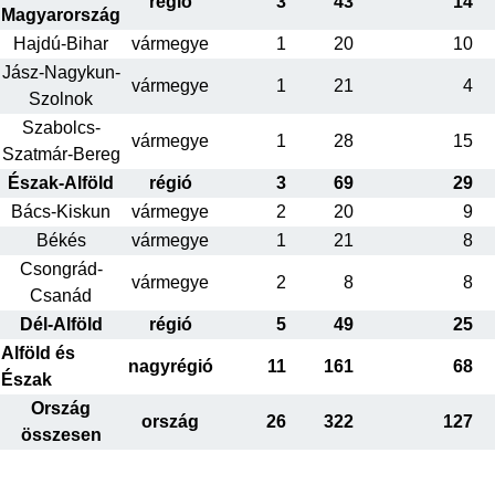
régió
3
43
14
Magyarország
Hajdú-Bihar
vármegye
1
20
10
Jász-Nagykun-
vármegye
1
21
4
Szolnok
Szabolcs-
vármegye
1
28
15
Szatmár-Bereg
Észak-Alföld
régió
3
69
29
Bács-Kiskun
vármegye
2
20
9
Békés
vármegye
1
21
8
Csongrád-
vármegye
2
8
8
Csanád
Dél-Alföld
régió
5
49
25
Alföld és
nagyrégió
11
161
68
Észak
Ország
ország
26
322
127
összesen