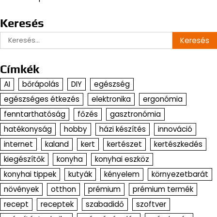
Keresés
Keresés:
Címkék
AI
bőrápolás
DIY
egészség
egészséges étkezés
elektronika
ergonómia
fenntarthatóság
főzés
gasztronómia
hatékonyság
hobby
házi készítés
innováció
internet
kaland
kert
kertészet
kertészkedés
kiegészítők
konyha
konyhai eszköz
konyhai tippek
kutyák
kényelem
környezetbarát
növények
otthon
prémium
prémium termék
recept
receptek
szabadidő
szoftver