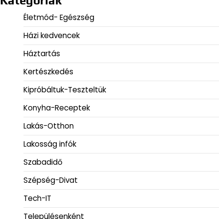
Kategóriák
Életmód- Egészség
Házi kedvencek
Háztartás
Kertészkedés
Kipróbáltuk-Teszteltük
Konyha-Receptek
Lakás-Otthon
Lakosság infók
Szabadidő
Szépség-Divat
Tech-IT
Településenként