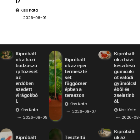
t?
Kiss Kata
2026-06-01
Kipróbált
Kipróbált
uk a házi
Kipróbált
uk a házi
bodzaszö
uk az eper
készítésű
rp főzését
termeszté
gumicukr
az
sét
ot valódi
erdőben
függőcser
gyümölcsl
szedett
épben a
éből és
virágokbó
teraszon
zselatinb
l.
ól.
Kiss Kata
Kiss Kata
Kiss Kata
2026-08-07
2026-08-08
2026-08
Kipróbált
Kipróbált
Teszteltü
uk az