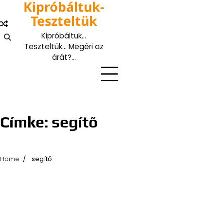
Kipróbáltuk-
Skip
to
Teszteltük
content
Kipróbáltuk…
Teszteltük… Megéri az
árát?…
Címke:
segítő
Home
segítő