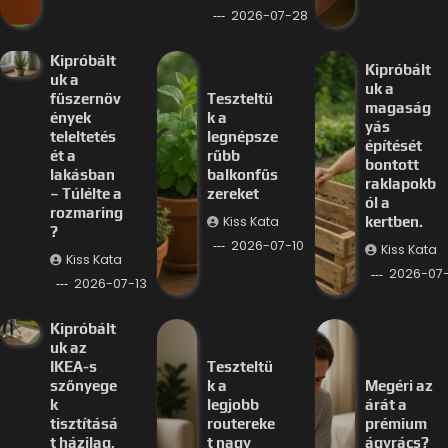
2026-07-28
Kipróbált
Kipróbált
uk a
uk a
fűszernöv
Teszteltü
magaság
ények
k a
yás
teleltetés
legnépsze
építését
ét a
rűbb
bontott
lakásban
balkonfűs
raklapokb
– Túlélte a
zereket
ól a
rozmaring
Kiss Kata
kertben.
?
2026-07-10
Kiss Kata
Kiss Kata
2026-07
2026-07-13
Kipróbált
uk az
IKEA-s
Teszteltü
szőnyege
k a
Megéri az
k
legjobb
árát a
tisztításá
routereke
prémium
t házilag,
t nagy
ágyrács?