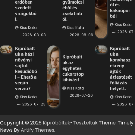
erdőben
gyümölcsl
ól és
szedett
éből és
kakaópor
virágokbó
zselatinb
ból
l.
ól.
Kiss Kata
Kiss Kata
Kiss Kata
2026-07
2026-08-08
2026-08-06
Kipróbált
Kipróbált
uk a házi
uk a
Kipróbált
növényi
konyhasz
uk az
sajtot
ekrény
egyhetes
kesudióbó
ajtók
cukorstop
l – Ehető a
átfestését
kihívást
vegán
fóliázás
Kiss Kata
verzió?
helyett.
2026-07-20
Kiss Kata
Kiss Kata
2026-07-23
2026-07-
Copyright © 2026
Kipróbáltuk-Teszteltük
Theme: Timely
News By
Artify Themes
.