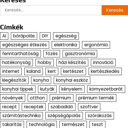
Keresés:
Címkék
AI
bőrápolás
DIY
egészség
egészséges étkezés
elektronika
ergonómia
fenntarthatóság
főzés
gasztronómia
hatékonyság
hobby
házi készítés
innováció
internet
kaland
kert
kertészet
kertészkedés
kiegészítők
konyha
konyhai eszköz
konyhai tippek
kutyák
kényelem
környezetbarát
növények
otthon
prémium
prémium termék
recept
receptek
szabadidő
szoftver
számítástechnika
szépségápolás
szórakozás
takarítás
technológia
természet
teszt