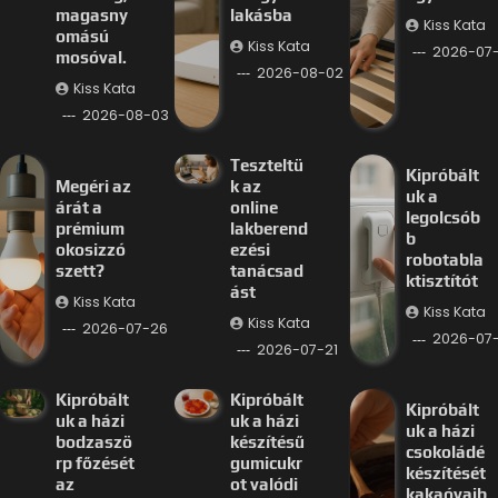
magasny
lakásba
Kiss Kata
omású
Kiss Kata
2026-07
mosóval.
2026-08-02
Kiss Kata
2026-08-03
Teszteltü
Kipróbált
Megéri az
k az
uk a
árát a
online
legolcsób
prémium
lakberend
b
okosizzó
ezési
robotabla
szett?
tanácsad
ktisztítót
ást
Kiss Kata
Kiss Kata
Kiss Kata
2026-07-26
2026-07-
2026-07-21
Kipróbált
Kipróbált
Kipróbált
uk a házi
uk a házi
uk a házi
bodzaszö
készítésű
csokoládé
rp főzését
gumicukr
készítését
az
ot valódi
kakaóvajb