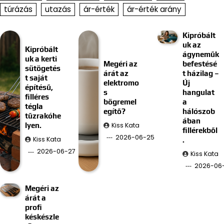
túrázás
utazás
ár-érték
ár-érték arány
Kipróbált
uk az
Kipróbált
ágyneműk
uk a kerti
Megéri az
befestésé
sütögetés
árát az
t házilag –
t saját
elektromo
Új
építésű,
s
hangulat
filléres
bögremel
a
tégla
egítő?
hálószob
tűzrakóhe
ában
Kiss Kata
lyen.
fillérekből
2026-06-25
Kiss Kata
.
2026-06-27
Kiss Kata
2026-06-
Megéri az
árát a
profi
késkészle