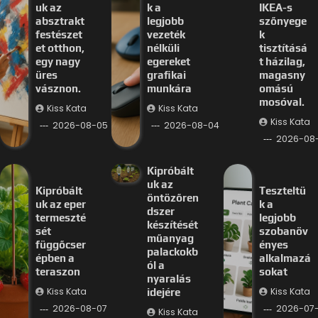
uk az
k a
IKEA-s
absztrakt
legjobb
szőnyege
festészet
vezeték
k
et otthon,
nélküli
tisztításá
egy nagy
egereket
t házilag,
üres
grafikai
magasny
vásznon.
munkára
omású
mosóval.
Kiss Kata
Kiss Kata
Kiss Kata
2026-08-05
2026-08-04
2026-08
Kipróbált
uk az
Kipróbált
Teszteltü
öntözőren
uk az eper
k a
dszer
termeszté
legjobb
készítését
sét
szobanöv
műanyag
függőcser
ényes
palackokb
épben a
alkalmazá
ól a
teraszon
sokat
nyaralás
Kiss Kata
Kiss Kata
idejére
2026-08-07
2026-07-
Kiss Kata