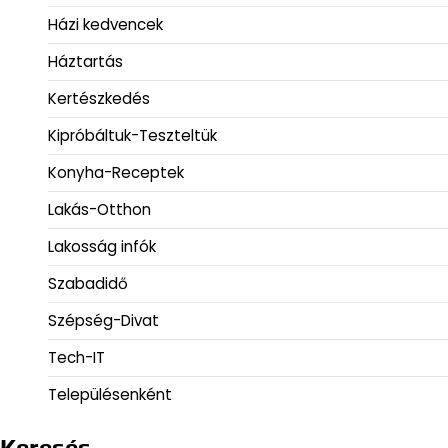
Házi kedvencek
Háztartás
Kertészkedés
Kipróbáltuk-Teszteltük
Konyha-Receptek
Lakás-Otthon
Lakosság infók
Szabadidő
Szépség-Divat
Tech-IT
Településenként
Keresés