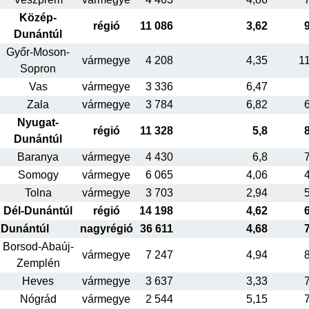
Közép-
régió
11 086
3,62
Dunántúl
Győr-Moson-
vármegye
4 208
4,35
1
Sopron
Vas
vármegye
3 336
6,47
Zala
vármegye
3 784
6,82
Nyugat-
régió
11 328
5,8
Dunántúl
Baranya
vármegye
4 430
6,8
Somogy
vármegye
6 065
4,06
Tolna
vármegye
3 703
2,94
Dél-Dunántúl
régió
14 198
4,62
Dunántúl
nagyrégió
36 611
4,68
Borsod-Abaúj-
vármegye
7 247
4,94
Zemplén
Heves
vármegye
3 637
3,33
Nógrád
vármegye
2 544
5,15