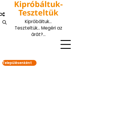
Kipróbáltuk-
Skip
to
Teszteltük
content
Kipróbáltuk…
Teszteltük… Megéri az
árát?…
Településenként