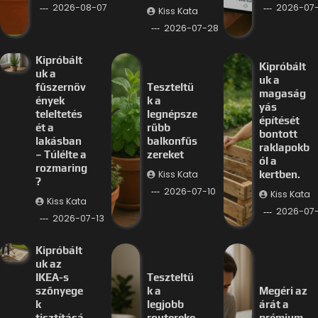
2026-08-07
2026-07-
Kiss Kata
2026-07-28
Kipróbált
Kipróbált
uk a
uk a
fűszernöv
Teszteltü
magaság
ények
k a
yás
teleltetés
legnépsze
építését
ét a
rűbb
bontott
lakásban
balkonfűs
raklapokb
– Túlélte a
zereket
ól a
rozmaring
Kiss Kata
kertben.
?
2026-07-10
Kiss Kata
Kiss Kata
2026-07
2026-07-13
Kipróbált
uk az
IKEA-s
Teszteltü
szőnyege
k a
Megéri az
k
legjobb
árát a
tisztításá
routereke
prémium