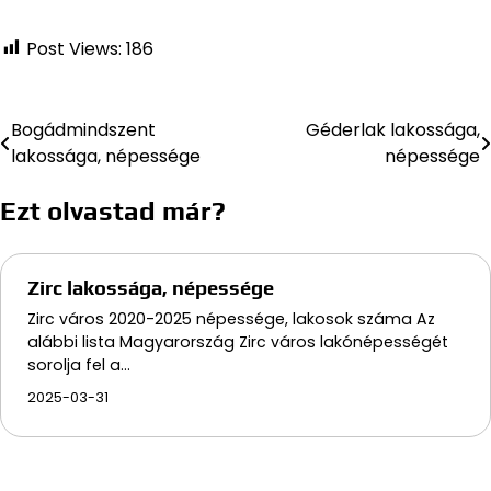
Post Views:
186
Bogádmindszent
Géderlak lakossága,
Bejegyzés
lakossága, népessége
népessége
navigáció
Ezt olvastad már?
Zirc lakossága, népessége
Zirc város 2020-2025 népessége, lakosok száma Az
alábbi lista Magyarország Zirc város lakónépességét
sorolja fel a…
2025-03-31