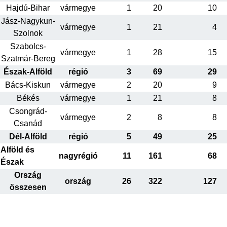
Hajdú-Bihar
vármegye
1
20
10
Jász-Nagykun-
vármegye
1
21
4
Szolnok
Szabolcs-
vármegye
1
28
15
Szatmár-Bereg
Észak-Alföld
régió
3
69
29
Bács-Kiskun
vármegye
2
20
9
Békés
vármegye
1
21
8
Csongrád-
vármegye
2
8
8
Csanád
Dél-Alföld
régió
5
49
25
Alföld és
nagyrégió
11
161
68
Észak
Ország
ország
26
322
127
összesen