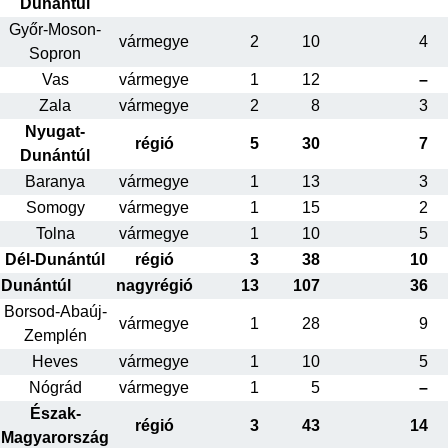
Dunántúl
Győr-Moson-
vármegye
2
10
4
Sopron
Vas
vármegye
1
12
–
Zala
vármegye
2
8
3
Nyugat-
régió
5
30
7
Dunántúl
Baranya
vármegye
1
13
3
Somogy
vármegye
1
15
2
Tolna
vármegye
1
10
5
Dél-Dunántúl
régió
3
38
10
Dunántúl
nagyrégió
13
107
36
Borsod-Abaúj-
vármegye
1
28
9
Zemplén
Heves
vármegye
1
10
5
Nógrád
vármegye
1
5
–
Észak-
régió
3
43
14
Magyarország