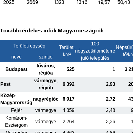
2025
2669
1323
1346
49,57
50,43
További érdekes infók Magyarországról:
100
Területi egység
Terület,
Népsűrű
négyzetkilométerre
km²
fő/k
neve
szintje
jutó település
főváros,
Budapest
525
1
3 2
régióa
vármegye,
Pest
6 392
2,93
2
régiób
Közép-
nagyrégióc
6 917
2,72
4
Magyarország
Fejér
vármegye
4 359
2,48
Komárom-
vármegye
2 264
3,36
Esztergom
Veszprém
vármegye
4 463
4,86