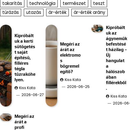
takarítás
technológia
természet
teszt
túrázás
utazás
ár-érték
ár-érték arány
Kipróbált
uk az
Kipróbált
ágyneműk
uk a kerti
Megéri az
befestésé
sütögetés
árát az
t házilag –
t saját
elektromo
Új
építésű,
s
hangulat
filléres
bögremel
a
tégla
egítő?
hálószob
tűzrakóhe
ában
Kiss Kata
lyen.
fillérekből
2026-06-25
Kiss Kata
.
2026-06-27
Kiss Kata
2026-06-
Megéri az
árát a
profi