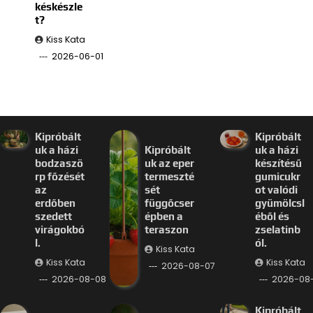
késkészle
t?
Kiss Kata
2026-06-01
Kipróbált
Kipróbált
uk a házi
Kipróbált
uk a házi
bodzaszö
uk az eper
készítésű
rp főzését
termeszté
gumicukr
az
sét
ot valódi
erdőben
függőcser
gyümölcsl
szedett
épben a
éből és
virágokbó
teraszon
zselatinb
l.
ól.
Kiss Kata
Kiss Kata
Kiss Kata
2026-08-07
2026-08-08
2026-08
Kipróbált