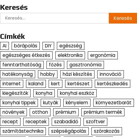
Keresés
Keresés:
Címkék
AI
bőrápolás
DIY
egészség
egészséges étkezés
elektronika
ergonómia
fenntarthatóság
főzés
gasztronómia
hatékonyság
hobby
házi készítés
innováció
internet
kaland
kert
kertészet
kertészkedés
kiegészítők
konyha
konyhai eszköz
konyhai tippek
kutyák
kényelem
környezetbarát
növények
otthon
prémium
prémium termék
recept
receptek
szabadidő
szoftver
számítástechnika
szépségápolás
szórakozás