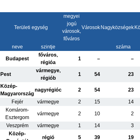
megyei
jogú
Területi egység
Városok
Nagyközségek
Kö
városok,
főváros
neve
szintje
száma
főváros,
Budapest
1
–
–
régióa
vármegye,
Pest
1
54
23
régiób
Közép-
nagyrégióc
2
54
23
Magyarország
Fejér
vármegye
2
15
14
Komárom-
vármegye
2
10
2
Esztergom
Veszprém
vármegye
1
14
3
Közép-
régió
5
39
19