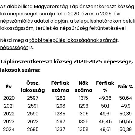
Az alábbi lista Magyarország Táplánszentkereszt község
lakónépességét sorolja fel a 2020. évi és a 2025. évi
népszámlálás adatai alapján,
a településhatárokon belüli
lakosságszám, terület és népsűrűség feltüntetésével.
Nézd meg a
többi település lakosságának számát,
népességét
is.
Táplánszentkereszt község 2020-2025 népessége,
lakosok száma:
Össz.
Férfiak
Nők
Férfiak
Év
Nők %
lakosság
száma
száma
%
2020
2597
1282
1315
49,36
50,64
2021
2591
1298
1293
50,1
49,9
2022
2590
1285
1305
49,61
50,39
2023
2623
1297
1326
49,45
50,55
2024
2695
1337
1358
49,61
50,39