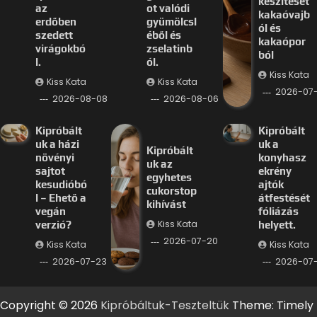
készítését
az
ot valódi
kakaóvajb
erdőben
gyümölcsl
ól és
szedett
éből és
kakaópor
virágokbó
zselatinb
ból
l.
ól.
Kiss Kata
Kiss Kata
Kiss Kata
2026-07
2026-08-08
2026-08-06
Kipróbált
Kipróbált
uk a házi
uk a
Kipróbált
növényi
konyhasz
uk az
sajtot
ekrény
egyhetes
kesudióbó
ajtók
cukorstop
l – Ehető a
átfestését
kihívást
vegán
fóliázás
Kiss Kata
verzió?
helyett.
2026-07-20
Kiss Kata
Kiss Kata
2026-07-23
2026-07-
Copyright © 2026
Kipróbáltuk-Teszteltük
Theme: Timely