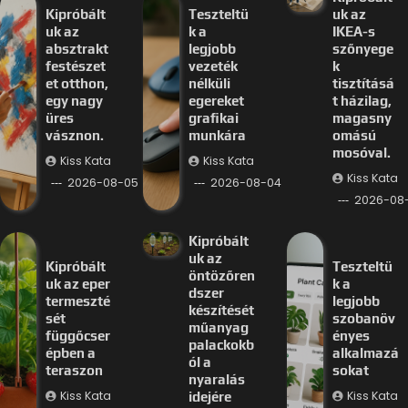
Kipróbált
Teszteltü
uk az
uk az
k a
IKEA-s
absztrakt
legjobb
szőnyege
festészet
vezeték
k
et otthon,
nélküli
tisztításá
egy nagy
egereket
t házilag,
üres
grafikai
magasny
vásznon.
munkára
omású
mosóval.
Kiss Kata
Kiss Kata
Kiss Kata
2026-08-05
2026-08-04
2026-08
Kipróbált
uk az
Kipróbált
Teszteltü
öntözőren
uk az eper
k a
dszer
termeszté
legjobb
készítését
sét
szobanöv
műanyag
függőcser
ényes
palackokb
épben a
alkalmazá
ól a
teraszon
sokat
nyaralás
Kiss Kata
Kiss Kata
idejére