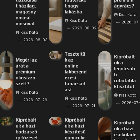
t házilag,
t nagy
ágyrács?
magasny
lakásba
Kiss Kata
omású
Kiss Kata
2026-07
mosóval.
2026-08-02
Kiss Kata
2026-08-03
Teszteltü
Kipróbált
Megéri az
k az
uk a
árát a
online
legolcsób
prémium
lakberend
b
okosizzó
ezési
robotabla
szett?
tanácsad
ktisztítót
ást
Kiss Kata
Kiss Kata
Kiss Kata
2026-07-26
2026-07-
2026-07-21
Kipróbált
Kipróbált
Kipróbált
uk a házi
uk a házi
uk a házi
bodzaszö
készítésű
csokoládé
rp főzését
gumicukr