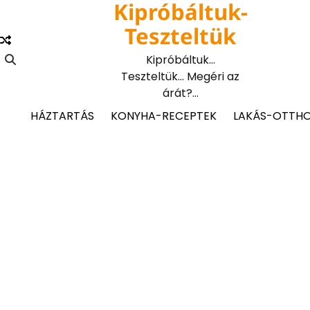
Kipróbáltuk-
Skip
to
Teszteltük
content
Kipróbáltuk…
Teszteltük… Megéri az
árát?…
HÁZTARTÁS
KONYHA-RECEPTEK
LAKÁS-OTTH