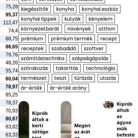
75,28
kiegészítők
konyha
konyhai eszköz
95,37
konyhai tippek
kutyák
kényelem
112,47
környezetbarát
növények
otthon
74,4
prémium
prémium termék
recept
68,75
86,65
receptek
szabadidő
szoftver
79,76
számítástechnika
szépségápolás
48,26
szórakozás
takarítás
technológia
55,74
természet
teszt
túrázás
utazás
60,04
78,97
ár-érték
ár-érték arány
85,25
78,37
Kiprób
áltuk
70,93
Kiprób
az
80,67
áltuk a
ágyne
kerti
Megéri
83,82
műk
sütöge
az árát
befesté
63,33
tést
az