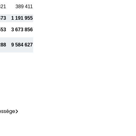
321
389 411
473
1 191 955
553
3 673 856
288
9 584 627
essége