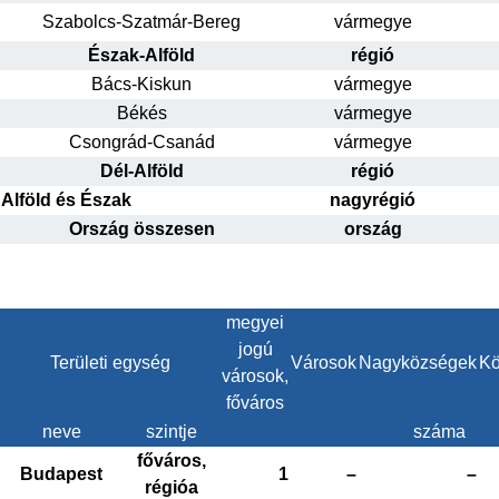
Szabolcs-Szatmár-Bereg
vármegye
Észak-Alföld
régió
Bács-Kiskun
vármegye
Békés
vármegye
Csongrád-Csanád
vármegye
Dél-Alföld
régió
Alföld és Észak
nagyrégió
Ország összesen
ország
megyei
jogú
Területi egység
Városok
Nagyközségek
Kö
városok,
főváros
neve
szintje
száma
főváros,
Budapest
1
–
–
régióa