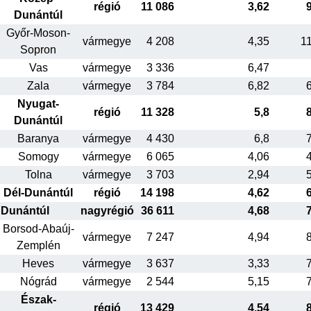
régió
11 086
3,62
Dunántúl
Győr-Moson-
vármegye
4 208
4,35
1
Sopron
Vas
vármegye
3 336
6,47
Zala
vármegye
3 784
6,82
Nyugat-
régió
11 328
5,8
Dunántúl
Baranya
vármegye
4 430
6,8
Somogy
vármegye
6 065
4,06
Tolna
vármegye
3 703
2,94
Dél-Dunántúl
régió
14 198
4,62
Dunántúl
nagyrégió
36 611
4,68
Borsod-Abaúj-
vármegye
7 247
4,94
Zemplén
Heves
vármegye
3 637
3,33
Nógrád
vármegye
2 544
5,15
Észak-
régió
13 429
4,54