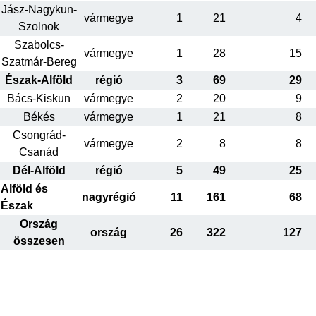
Jász-Nagykun-
vármegye
1
21
4
Szolnok
Szabolcs-
vármegye
1
28
15
Szatmár-Bereg
Észak-Alföld
régió
3
69
29
Bács-Kiskun
vármegye
2
20
9
Békés
vármegye
1
21
8
Csongrád-
vármegye
2
8
8
Csanád
Dél-Alföld
régió
5
49
25
Alföld és
nagyrégió
11
161
68
Észak
Ország
ország
26
322
127
összesen