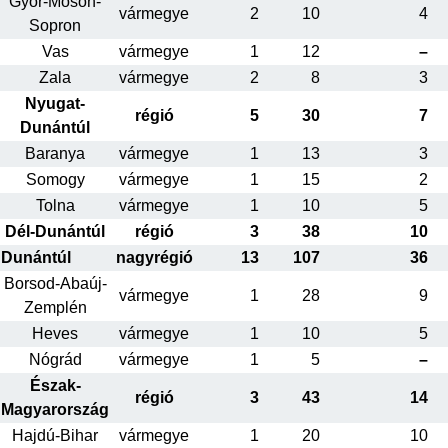
Győr-Moson-
vármegye
2
10
4
Sopron
Vas
vármegye
1
12
–
Zala
vármegye
2
8
3
Nyugat-
régió
5
30
7
Dunántúl
Baranya
vármegye
1
13
3
Somogy
vármegye
1
15
2
Tolna
vármegye
1
10
5
Dél-Dunántúl
régió
3
38
10
Dunántúl
nagyrégió
13
107
36
Borsod-Abaúj-
vármegye
1
28
9
Zemplén
Heves
vármegye
1
10
5
Nógrád
vármegye
1
5
–
Észak-
régió
3
43
14
Magyarország
Hajdú-Bihar
vármegye
1
20
10