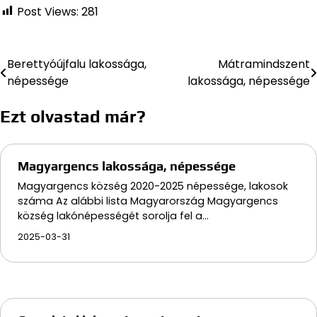
Post Views:
281
Berettyóújfalu lakossága,
Mátramindszent
Bejegyzés
népessége
lakossága, népessége
navigáció
Ezt olvastad már?
Magyargencs lakossága, népessége
Magyargencs község 2020-2025 népessége, lakosok
száma Az alábbi lista Magyarország Magyargencs
község lakónépességét sorolja fel a…
2025-03-31