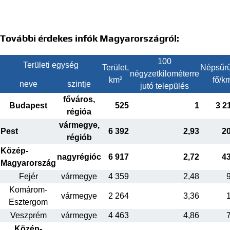
További érdekes infók Magyarországról:
100
Területi egység
Terület,
Népsűrű
négyzetkilométerre
km²
fő/k
neve
szintje
jutó település
főváros,
Budapest
525
1
3 2
régióa
vármegye,
Pest
6 392
2,93
2
régiób
Közép-
nagyrégióc
6 917
2,72
4
Magyarország
Fejér
vármegye
4 359
2,48
Komárom-
vármegye
2 264
3,36
Esztergom
Veszprém
vármegye
4 463
4,86
Közép-