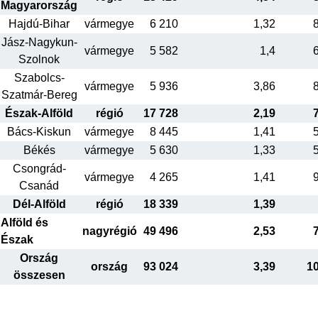
Magyarország
Hajdú-Bihar
vármegye
6 210
1,32
Jász-Nagykun-
vármegye
5 582
1,4
Szolnok
Szabolcs-
vármegye
5 936
3,86
Szatmár-Bereg
Észak-Alföld
régió
17 728
2,19
Bács-Kiskun
vármegye
8 445
1,41
Békés
vármegye
5 630
1,33
Csongrád-
vármegye
4 265
1,41
Csanád
Dél-Alföld
régió
18 339
1,39
Alföld és
nagyrégió
49 496
2,53
Észak
Ország
ország
93 024
3,39
1
összesen