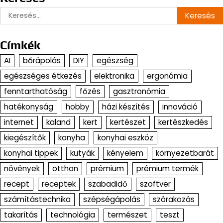
Keresés:
Címkék
AI
bőrápolás
DIY
egészség
egészséges étkezés
elektronika
ergonómia
fenntarthatóság
főzés
gasztronómia
hatékonyság
hobby
házi készítés
innováció
internet
kaland
kert
kertészet
kertészkedés
kiegészítők
konyha
konyhai eszköz
konyhai tippek
kutyák
kényelem
környezetbarát
növények
otthon
prémium
prémium termék
recept
receptek
szabadidő
szoftver
számítástechnika
szépségápolás
szórakozás
takarítás
technológia
természet
teszt