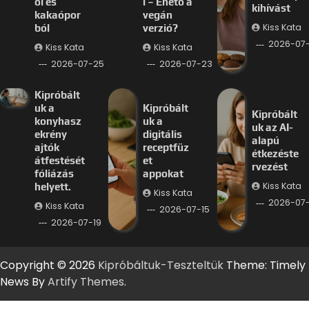
ól és
l – Ehető a
kihívást
kakaópor
vegán
Kiss Kata
ból
verzió?
2026-07
Kiss Kata
Kiss Kata
2026-07-25
2026-07-23
Kipróbált
uk a
Kipróbált
Kipróbált
konyhasz
uk a
uk az AI-
ekrény
digitális
alapú
ajtók
receptfüz
étkezéste
átfestését
et
rvezést
fóliázás
appokat
Kiss Kata
helyett.
Kiss Kata
2026-07-
Kiss Kata
2026-07-15
2026-07-19
Copyright © 2026
Kipróbáltuk-Teszteltük
Theme: Timely
News By
Artify Themes
.