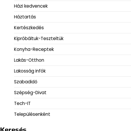
Házi kedvencek
Háztartás
Kertészkedés
Kipróbáltuk-Teszteltük
Konyha-Receptek
Lakás-Otthon
Lakosság infók
Szabadidő
Szépség-Divat
Tech-IT
Településenként
Keresés