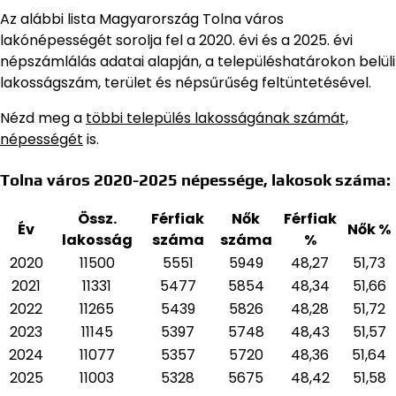
Az alábbi lista Magyarország Tolna város
lakónépességét sorolja fel a 2020. évi és a 2025. évi
népszámlálás adatai alapján,
a településhatárokon belüli
lakosságszám, terület és népsűrűség feltüntetésével.
Nézd meg a
többi település lakosságának számát,
népességét
is.
Tolna város 2020-2025 népessége, lakosok száma:
Össz.
Férfiak
Nők
Férfiak
Év
Nők %
lakosság
száma
száma
%
2020
11500
5551
5949
48,27
51,73
2021
11331
5477
5854
48,34
51,66
2022
11265
5439
5826
48,28
51,72
2023
11145
5397
5748
48,43
51,57
2024
11077
5357
5720
48,36
51,64
2025
11003
5328
5675
48,42
51,58