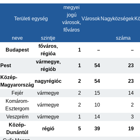
megyei
jogú
Területi egység
Városok
Nagyközségek
Kö
városok,
főváros
neve
szintje
száma
főváros,
Budapest
1
–
–
régióa
vármegye,
Pest
1
54
23
régiób
Közép-
nagyrégióc
2
54
23
Magyarország
Fejér
vármegye
2
15
14
Komárom-
vármegye
2
10
2
Esztergom
Veszprém
vármegye
1
14
3
Közép-
régió
5
39
19
Dunántúl