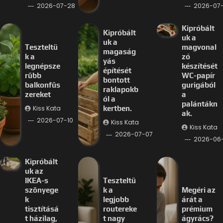
2026-07-28
2026-07-
Kipróbált
Kipróbált
uk a
uk a
Teszteltü
magvonal
magaság
k a
zó
yás
legnépsze
készítését
építését
rűbb
WC-papír
bontott
balkonfűs
gurigából
raklapokb
zereket
a
ól a
palántákn
Kiss Kata
kertben.
ak.
2026-07-10
Kiss Kata
Kiss Kata
2026-07-07
2026-06
Kipróbált
uk az
IKEA-s
Teszteltü
szőnyege
k a
Megéri az
k
legjobb
árát a
tisztításá
routereke
prémium
t házilag,
t nagy
ágyrács?