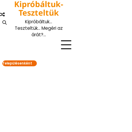
Kipróbáltuk-
Skip
to
Teszteltük
content
Kipróbáltuk…
Teszteltük… Megéri az
árát?…
Településenként