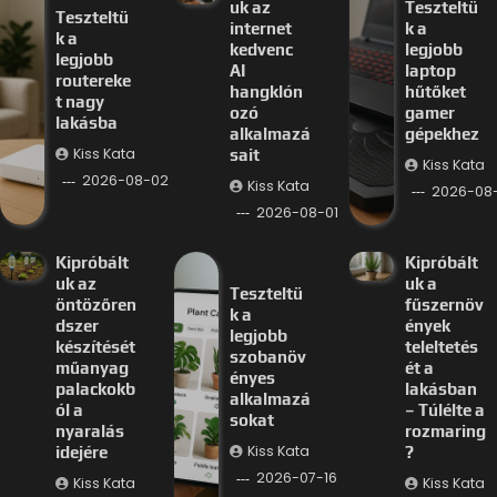
uk az
Teszteltü
Teszteltü
internet
k a
k a
kedvenc
legjobb
legjobb
AI
laptop
routereke
hangklón
hűtőket
t nagy
ozó
gamer
lakásba
alkalmazá
gépekhez
Kiss Kata
sait
Kiss Kata
2026-08-02
Kiss Kata
2026-08-
2026-08-01
Kipróbált
Kipróbált
uk az
uk a
Teszteltü
öntözőren
fűszernöv
k a
dszer
ények
legjobb
készítését
teleltetés
szobanöv
műanyag
ét a
ényes
palackokb
lakásban
alkalmazá
ól a
– Túlélte a
sokat
nyaralás
rozmaring
Kiss Kata
idejére
?
2026-07-16
Kiss Kata
Kiss Kata