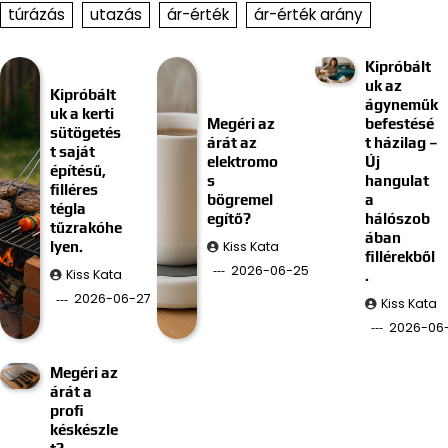
túrázás
utazás
ár-érték
ár-érték arány
Kipróbált
uk az
Kipróbált
ágyneműk
uk a kerti
Megéri az
befestésé
sütögetés
árát az
t házilag –
t saját
elektromo
Új
építésű,
s
hangulat
filléres
bögremel
a
tégla
egítő?
hálószob
tűzrakóhe
ában
Kiss Kata
lyen.
fillérekből
2026-06-25
Kiss Kata
.
2026-06-27
Kiss Kata
2026-06-
Megéri az
árát a
profi
késkészle