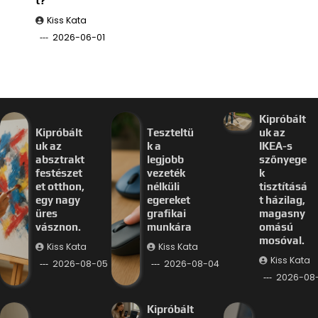
t?
Kiss Kata
2026-06-01
Kipróbált
Kipróbált
Teszteltü
uk az
uk az
k a
IKEA-s
absztrakt
legjobb
szőnyege
festészet
vezeték
k
et otthon,
nélküli
tisztításá
egy nagy
egereket
t házilag,
üres
grafikai
magasny
vásznon.
munkára
omású
mosóval.
Kiss Kata
Kiss Kata
Kiss Kata
2026-08-05
2026-08-04
2026-08
Kipróbált