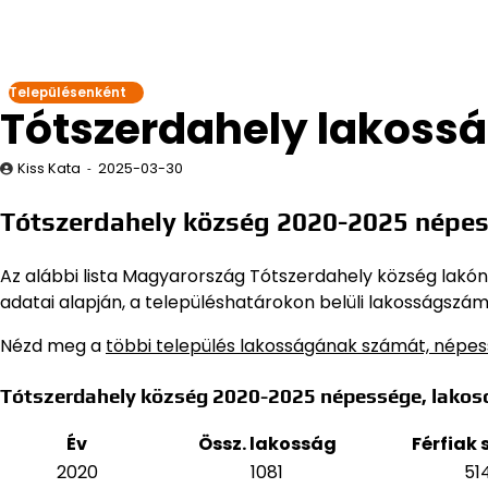
Településenként
Tótszerdahely lakoss
Kiss Kata
2025-03-30
Tótszerdahely község 2020-2025 népes
Az alábbi lista Magyarország Tótszerdahely község lakóné
adatai alapján,
a településhatárokon belüli lakosságszám,
Nézd meg a
többi település lakosságának számát, népe
Tótszerdahely község 2020-2025 népessége, lakos
Év
Össz. lakosság
Férfiak
2020
1081
51