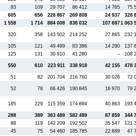
93
109
29 707
86 412
14 765
75 
605
656
228 867
269 808
24 937
328 
1 558
1 714
884 008
836 032
107 697
1 063 
320
358
143 502
214 252
27 865
232 
105
121
49 499
83 386
14 290
137 
125
131
30 910
41 280
–
108 
550
610
223 911
338 918
42 155
478 
51
82
201 704
216 760
30 026
72 
52
78
66 426
190 845
16 970
79 
185
229
115 359
174 884
40 863
193 
288
389
383 489
582 489
87 859
344 
88
119
142 209
192 502
35 547
121 
45
75
54 460
185 785
22 889
47 