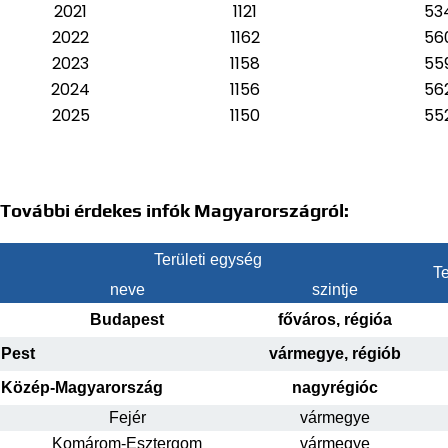
2021
1121
53
2022
1162
56
2023
1158
55
2024
1156
56
2025
1150
55
További érdekes infók Magyarországról:
Területi egység
Te
neve
szintje
Budapest
főváros, régióa
Pest
vármegye, régiób
Közép-Magyarország
nagyrégióc
Fejér
vármegye
Komárom-Esztergom
vármegye