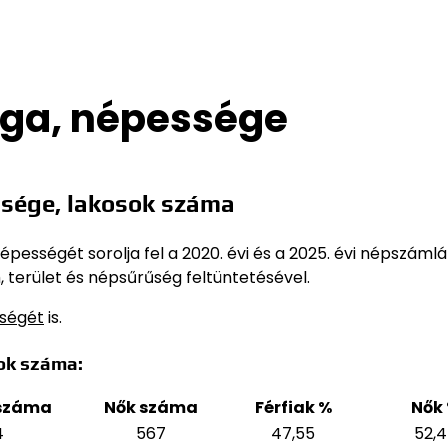
ága, népessége
sége, lakosok száma
pességét sorolja fel a 2020. évi és a 2025. évi népszámlá
 terület és népsűrűség feltüntetésével.
sségét
is.
ok száma:
 száma
Nők száma
Férfiak %
Nők
4
567
47,55
52,