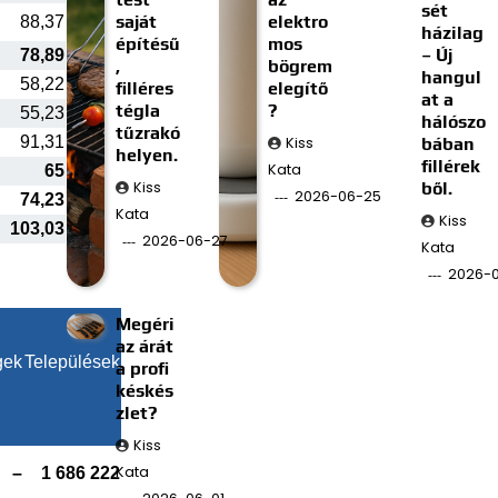
sét
saját
elektro
88,37
házilag
építésű
mos
– Új
78,89
,
bögrem
hangul
58,22
filléres
elegítő
at a
tégla
?
55,23
hálószo
tűzrakó
91,31
Kiss
bában
helyen.
fillérek
Kata
65
Kiss
ből.
2026-06-25
74,23
Kata
Kiss
103,03
2026-06-27
Kata
2026-0
Megéri
az árát
gek
Települések
a profi
késkés
zlet?
Kiss
Kata
–
1 686 222