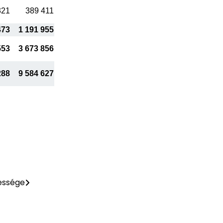
321
389 411
473
1 191 955
553
3 673 856
288
9 584 627
essége