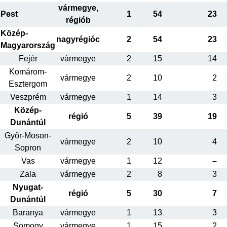
vármegye,
Pest
1
54
23
régiób
Közép-
nagyrégióc
2
54
23
Magyarország
Fejér
vármegye
2
15
14
Komárom-
vármegye
2
10
2
Esztergom
Veszprém
vármegye
1
14
3
Közép-
régió
5
39
19
Dunántúl
Győr-Moson-
vármegye
2
10
4
Sopron
Vas
vármegye
1
12
–
Zala
vármegye
2
8
3
Nyugat-
régió
5
30
7
Dunántúl
Baranya
vármegye
1
13
3
Somogy
vármegye
1
15
2