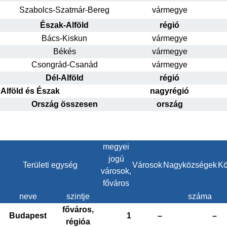
Szabolcs-Szatmár-Bereg
vármegye
Észak-Alföld
régió
Bács-Kiskun
vármegye
Békés
vármegye
Csongrád-Csanád
vármegye
Dél-Alföld
régió
Alföld és Észak
nagyrégió
Ország összesen
ország
megyei
jogú
Területi egység
Városok
Nagyközségek
Kö
városok,
főváros
neve
szintje
száma
főváros,
Budapest
1
–
–
régióa