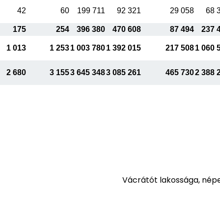
42
60
199 711
92 321
29 058
68 
175
254
396 380
470 608
87 494
237 
1 013
1 253
1 003 780
1 392 015
217 508
1 060 
2 680
3 155
3 645 348
3 085 261
465 730
2 388 
Vácrátót lakossága, nép