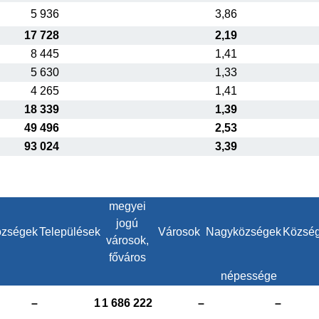
5 936
3,86
17 728
2,19
8 445
1,41
5 630
1,33
4 265
1,41
18 339
1,39
49 496
2,53
93 024
3,39
megyei
jogú
zségek
Települések
Városok
Nagyközségek
Közsé
városok,
főváros
népessége
–
1
1 686 222
–
–