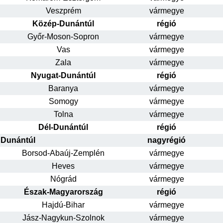
Veszprém
vármegye
Közép-Dunántúl
régió
Győr-Moson-Sopron
vármegye
Vas
vármegye
Zala
vármegye
Nyugat-Dunántúl
régió
Baranya
vármegye
Somogy
vármegye
Tolna
vármegye
Dél-Dunántúl
régió
Dunántúl
nagyrégió
Borsod-Abaúj-Zemplén
vármegye
Heves
vármegye
Nógrád
vármegye
Észak-Magyarország
régió
Hajdú-Bihar
vármegye
Jász-Nagykun-Szolnok
vármegye