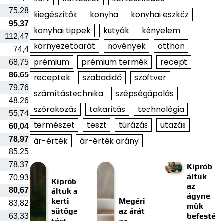
75,28
kiegészítők
konyha
konyhai eszköz
95,37
konyhai tippek
kutyák
kényelem
112,47
környezetbarát
növények
otthon
74,4
prémium
prémium termék
recept
68,75
86,65
receptek
szabadidő
szoftver
79,76
számítástechnika
szépségápolás
48,26
szórakozás
takarítás
technológia
55,74
természet
teszt
túrázás
utazás
60,04
78,97
ár-érték
ár-érték arány
85,25
78,37
Kiprób
áltuk
70,93
Kiprób
az
80,67
áltuk a
ágyne
kerti
Megéri
83,82
műk
sütöge
az árát
befesté
63,33
tést
az