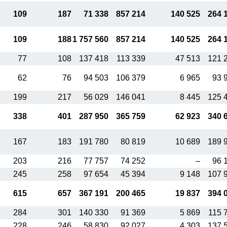
109
187
71 338
857 214
140 525
264 
109
188
1 757 560
857 214
140 525
264 
77
108
137 418
113 339
47 513
121 
62
76
94 503
106 379
6 965
93 
199
217
56 029
146 041
8 445
125 
338
401
287 950
365 759
62 923
340 
167
183
191 780
80 819
10 689
189 
203
216
77 757
74 252
–
96 
245
258
97 654
45 394
9 148
107 
615
657
367 191
200 465
19 837
394 
284
301
140 330
91 369
5 869
115 
228
246
58 830
92 027
4 303
137 