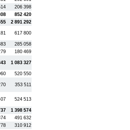
514
206 398
808
852 420
555
2 891 292
181
617 800
883
285 058
279
180 469
343
1 083 327
060
520 550
270
353 511
407
524 513
737
1 398 574
374
491 632
778
310 912