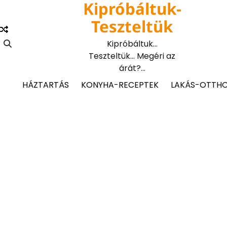
Kipróbáltuk-
Skip
to
Teszteltük
content
Kipróbáltuk…
Teszteltük… Megéri az
árát?…
HÁZTARTÁS
KONYHA-RECEPTEK
LAKÁS-OTTH