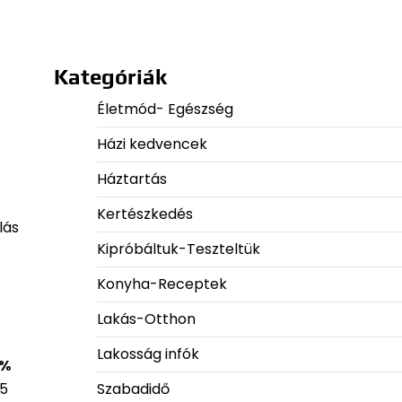
Kategóriák
Életmód- Egészség
Házi kedvencek
Háztartás
Kertészkedés
lás
Kipróbáltuk-Teszteltük
Konyha-Receptek
Lakás-Otthon
Lakosság infók
 %
Szabadidő
45