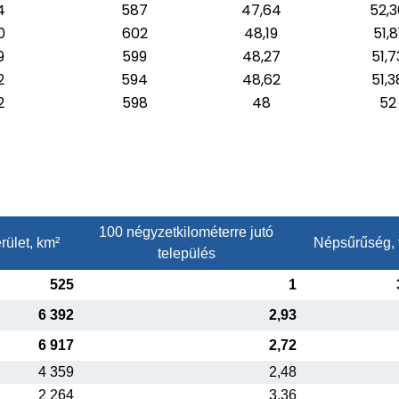
4
587
47,64
52,3
0
602
48,19
51,8
9
599
48,27
51,7
2
594
48,62
51,3
2
598
48
52
100 négyzetkilométerre jutó
rület, km²
Népsűrűség, 
település
525
1
6 392
2,93
6 917
2,72
4 359
2,48
2 264
3,36