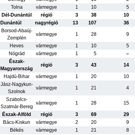
Tolna
vármegye
1
10
5
Dél-Dunántúl
régió
3
38
10
Dunántúl
nagyrégió
13
107
36
Borsod-Abaúj-
vármegye
1
28
9
Zemplén
Heves
vármegye
1
10
5
Nógrád
vármegye
1
5
–
Észak-
régió
3
43
14
Magyarország
Hajdú-Bihar
vármegye
1
20
10
Jász-Nagykun-
vármegye
1
21
4
Szolnok
Szabolcs-
vármegye
1
28
15
Szatmár-Bereg
Észak-Alföld
régió
3
69
29
Bács-Kiskun
vármegye
2
20
9
Békés
vármegye
1
21
8