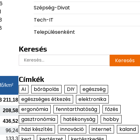
6
Szépség-Divat
1
Tech-IT
3
8
Településenként
Keresés
Keresés:
Címkék
fő/km²
AI
bőrápolás
DIY
egészség
egészséges étkezés
elektronika
3 211,18
ergonómia
fenntarthatóság
főzés
208,58
gasztronómia
hatékonyság
hobby
436,52
házi készítés
innováció
internet
kaland
96,24
kert
kertészet
kertészkedés
133,3