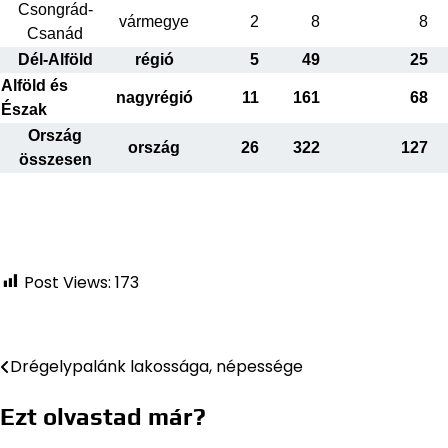
Csongrád-
vármegye
2
8
8
Csanád
Dél-Alföld
régió
5
49
25
Alföld és
nagyrégió
11
161
68
Észak
Ország
ország
26
322
127
összesen
Post Views:
173
Drégelypalánk lakossága, népessége
Bejegyzés
navigáció
Ezt olvastad már?