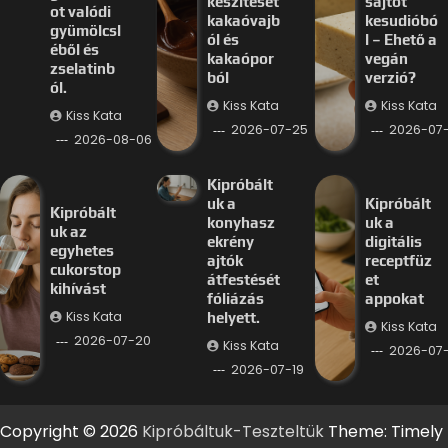
készítését
sajtot
ot valódi
kakaóvajb
kesudióbó
gyümölcsl
ól és
l – Ehető a
éből és
kakaópor
vegán
zselatinb
ból
verzió?
ól.
Kiss Kata
Kiss Kata
Kiss Kata
2026-07-25
2026-07
2026-08-06
Kipróbált
uk a
Kipróbált
Kipróbált
konyhasz
uk a
uk az
ekrény
digitális
egyhetes
ajtók
receptfüz
cukorstop
átfestését
et
kihívást
fóliázás
appokat
Kiss Kata
helyett.
Kiss Kata
2026-07-20
Kiss Kata
2026-07-
2026-07-19
Copyright © 2026
Kipróbáltuk-Teszteltük
Theme: Timely