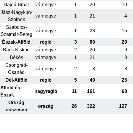
Hajdú-Bihar
vármegye
1
20
10
Jász-Nagykun-
vármegye
1
21
4
Szolnok
Szabolcs-
vármegye
1
28
15
Szatmár-Bereg
Észak-Alföld
régió
3
69
29
Bács-Kiskun
vármegye
2
20
9
Békés
vármegye
1
21
8
Csongrád-
vármegye
2
8
8
Csanád
Dél-Alföld
régió
5
49
25
Alföld és
nagyrégió
11
161
68
Észak
Ország
ország
26
322
127
összesen