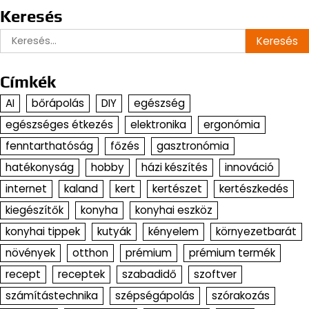
Keresés
Keresés:
Címkék
AI
bőrápolás
DIY
egészség
egészséges étkezés
elektronika
ergonómia
fenntarthatóság
főzés
gasztronómia
hatékonyság
hobby
házi készítés
innováció
internet
kaland
kert
kertészet
kertészkedés
kiegészítők
konyha
konyhai eszköz
konyhai tippek
kutyák
kényelem
környezetbarát
növények
otthon
prémium
prémium termék
recept
receptek
szabadidő
szoftver
számítástechnika
szépségápolás
szórakozás