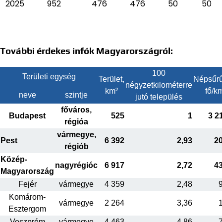
2025
952
476
476
50
50
További érdekes infók Magyarországról:
100
Területi egység
Terület,
Népsűrű
négyzetkilométerre
km²
fő/k
neve
szintje
jutó település
főváros,
Budapest
525
1
3 2
régióa
vármegye,
Pest
6 392
2,93
2
régiób
Közép-
nagyrégióc
6 917
2,72
4
Magyarország
Fejér
vármegye
4 359
2,48
Komárom-
vármegye
2 264
3,36
Esztergom
Veszprém
vármegye
4 463
4,86