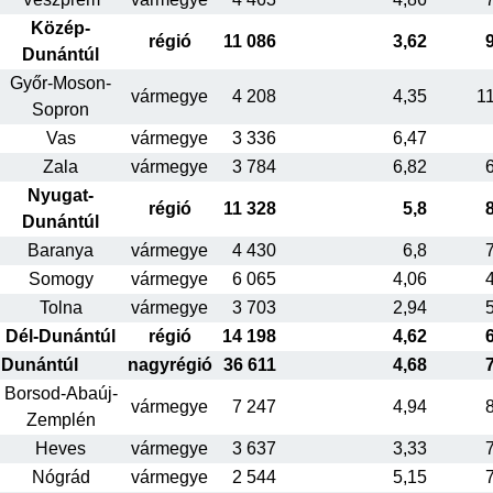
Közép-
régió
11 086
3,62
Dunántúl
Győr-Moson-
vármegye
4 208
4,35
1
Sopron
Vas
vármegye
3 336
6,47
Zala
vármegye
3 784
6,82
Nyugat-
régió
11 328
5,8
Dunántúl
Baranya
vármegye
4 430
6,8
Somogy
vármegye
6 065
4,06
Tolna
vármegye
3 703
2,94
Dél-Dunántúl
régió
14 198
4,62
Dunántúl
nagyrégió
36 611
4,68
Borsod-Abaúj-
vármegye
7 247
4,94
Zemplén
Heves
vármegye
3 637
3,33
Nógrád
vármegye
2 544
5,15