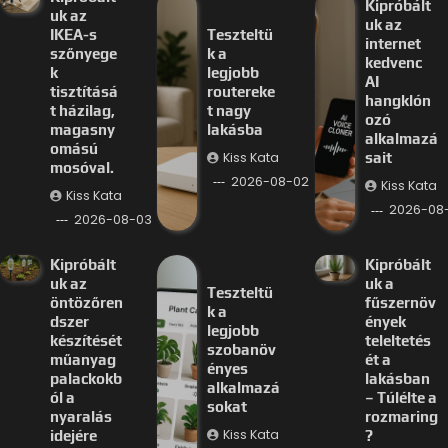
Kipróbált
uk az
uk az
IKEA-s
Teszteltü
internet
szőnyege
k a
kedvenc
k
legjobb
AI
tisztításá
routereke
hangklón
t házilag,
t nagy
ozó
magasny
lakásba
alkalmazá
omású
Kiss Kata
sait
mosóval.
2026-08-02
Kiss Kata
Kiss Kata
2026-08-
2026-08-03
Kipróbált
Kipróbált
uk az
uk a
Teszteltü
öntözőren
fűszernöv
k a
dszer
ények
legjobb
készítését
teleltetés
szobanöv
műanyag
ét a
ényes
palackokb
lakásban
alkalmazá
ól a
– Túlélte a
sokat
nyaralás
rozmaring
Kiss Kata
idejére
?