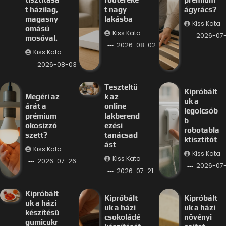
t házilag,
t nagy
ágyrács?
magasny
lakásba
Kiss Kata
omású
Kiss Kata
2026-07
mosóval.
2026-08-02
Kiss Kata
2026-08-03
Teszteltü
Kipróbált
Megéri az
k az
uk a
árát a
online
legolcsób
prémium
lakberend
b
okosizzó
ezési
robotabla
szett?
tanácsad
ktisztítót
ást
Kiss Kata
Kiss Kata
Kiss Kata
2026-07-26
2026-07-
2026-07-21
Kipróbált
Kipróbált
Kipróbált
uk a házi
uk a házi
uk a házi
készítésű
csokoládé
növényi
gumicukr