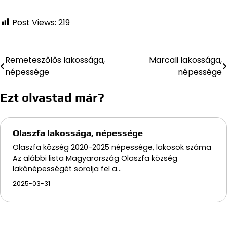
Post Views:
219
Remeteszőlős lakossága,
Marcali lakossága,
Bejegyzés
népessége
népessége
navigáció
Ezt olvastad már?
Olaszfa lakossága, népessége
Olaszfa község 2020-2025 népessége, lakosok száma
Az alábbi lista Magyarország Olaszfa község
lakónépességét sorolja fel a…
2025-03-31