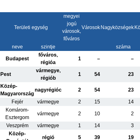
megyei
jogú
Területi egység
Városok
Nagyközségek
Kö
városok,
főváros
neve
szintje
száma
főváros,
Budapest
1
–
–
régióa
vármegye,
Pest
1
54
23
régiób
Közép-
nagyrégióc
2
54
23
Magyarország
Fejér
vármegye
2
15
14
Komárom-
vármegye
2
10
2
Esztergom
Veszprém
vármegye
1
14
3
Közép-
régió
5
39
19