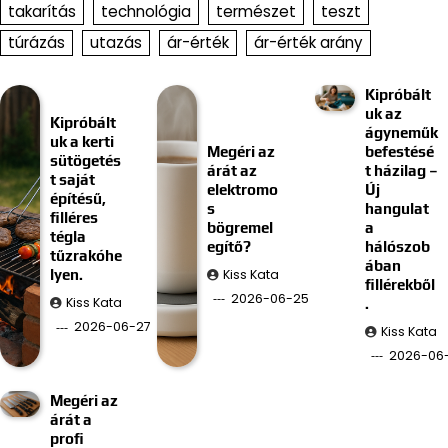
takarítás
technológia
természet
teszt
túrázás
utazás
ár-érték
ár-érték arány
Kipróbált
uk az
Kipróbált
ágyneműk
uk a kerti
Megéri az
befestésé
sütögetés
árát az
t házilag –
t saját
elektromo
Új
építésű,
s
hangulat
filléres
bögremel
a
tégla
egítő?
hálószob
tűzrakóhe
ában
Kiss Kata
lyen.
fillérekből
2026-06-25
Kiss Kata
.
2026-06-27
Kiss Kata
2026-06-
Megéri az
árát a
profi