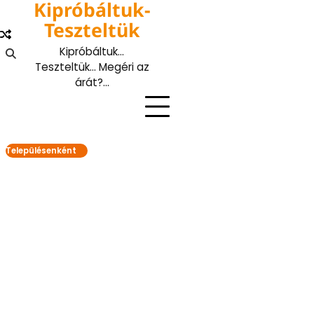
Kipróbáltuk-
Skip
to
Teszteltük
content
Kipróbáltuk…
Teszteltük… Megéri az
árát?…
Településenként