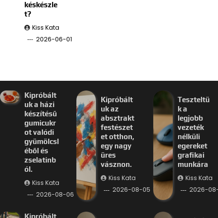
késkészle
t?
Kiss Kata
2026-06-01
Kipróbált
Kipróbált
Teszteltü
uk a házi
uk az
k a
készítésű
absztrakt
legjobb
gumicukr
festészet
vezeték
ot valódi
et otthon,
nélküli
gyümölcsl
egy nagy
egereket
éből és
üres
grafikai
zselatinb
vásznon.
munkára
ól.
Kiss Kata
Kiss Kata
Kiss Kata
2026-08-05
2026-08
2026-08-06
Kipróbált