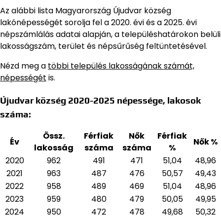
Az alábbi lista Magyarország Újudvar község
lakónépességét sorolja fel a 2020. évi és a 2025. évi
népszámlálás adatai alapján,
a településhatárokon belüli
lakosságszám, terület és népsűrűség feltüntetésével.
Nézd meg a
többi település lakosságának számát,
népességét
is.
Újudvar község 2020-2025 népessége, lakosok
száma:
Össz.
Férfiak
Nők
Férfiak
Év
Nők %
lakosság
száma
száma
%
2020
962
491
471
51,04
48,96
2021
963
487
476
50,57
49,43
2022
958
489
469
51,04
48,96
2023
959
480
479
50,05
49,95
2024
950
472
478
49,68
50,32