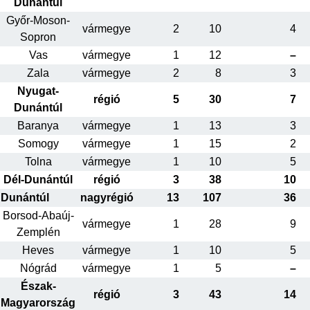
Dunántúl
Győr-Moson-
vármegye
2
10
4
Sopron
Vas
vármegye
1
12
–
Zala
vármegye
2
8
3
Nyugat-
régió
5
30
7
Dunántúl
Baranya
vármegye
1
13
3
Somogy
vármegye
1
15
2
Tolna
vármegye
1
10
5
Dél-Dunántúl
régió
3
38
10
Dunántúl
nagyrégió
13
107
36
Borsod-Abaúj-
vármegye
1
28
9
Zemplén
Heves
vármegye
1
10
5
Nógrád
vármegye
1
5
–
Észak-
régió
3
43
14
Magyarország