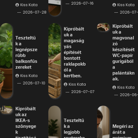
2026-07-16
Kiss Kata
Kiss Kata
2026-07-28
2026-07-
Kipróbált
Kipróbált
uk a
uk a
Teszteltü
magvonal
magaság
k a
zó
yás
legnépsze
készítését
építését
rűbb
WC-papír
bontott
balkonfűs
gurigából
raklapokb
zereket
a
ól a
palántákn
Kiss Kata
kertben.
ak.
2026-07-10
Kiss Kata
Kiss Kata
2026-07-07
2026-06
Kipróbált
uk az
IKEA-s
Teszteltü
szőnyege
k a
Megéri az
k
legjobb
árát a
tisztításá
routereke
prémium