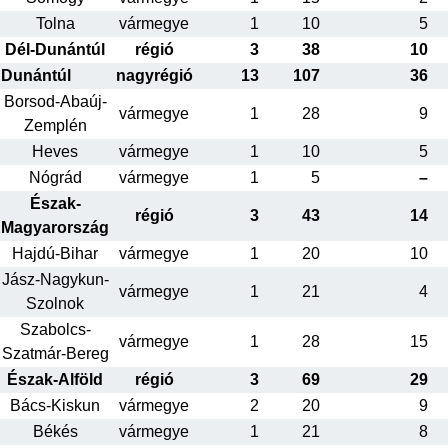
Tolna
vármegye
1
10
5
Dél-Dunántúl
régió
3
38
10
Dunántúl
nagyrégió
13
107
36
Borsod-Abaúj-
vármegye
1
28
9
Zemplén
Heves
vármegye
1
10
5
Nógrád
vármegye
1
5
–
Észak-
régió
3
43
14
Magyarország
Hajdú-Bihar
vármegye
1
20
10
Jász-Nagykun-
vármegye
1
21
4
Szolnok
Szabolcs-
vármegye
1
28
15
Szatmár-Bereg
Észak-Alföld
régió
3
69
29
Bács-Kiskun
vármegye
2
20
9
Békés
vármegye
1
21
8