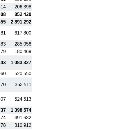
514
206 398
808
852 420
555
2 891 292
181
617 800
883
285 058
279
180 469
343
1 083 327
060
520 550
270
353 511
407
524 513
737
1 398 574
374
491 632
778
310 912