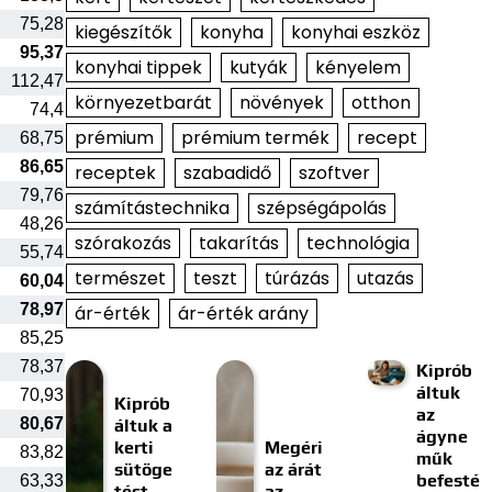
75,28
kiegészítők
konyha
konyhai eszköz
95,37
konyhai tippek
kutyák
kényelem
112,47
környezetbarát
növények
otthon
74,4
prémium
prémium termék
recept
68,75
86,65
receptek
szabadidő
szoftver
79,76
számítástechnika
szépségápolás
48,26
szórakozás
takarítás
technológia
55,74
természet
teszt
túrázás
utazás
60,04
78,97
ár-érték
ár-érték arány
85,25
78,37
Kiprób
áltuk
70,93
Kiprób
az
80,67
áltuk a
ágyne
kerti
Megéri
83,82
műk
sütöge
az árát
befesté
63,33
tést
az