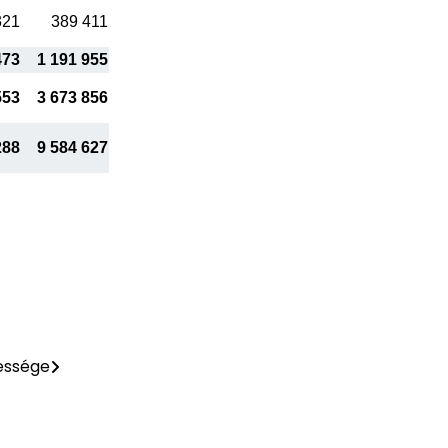
321
389 411
473
1 191 955
553
3 673 856
288
9 584 627
essége