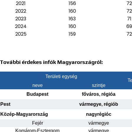
2021
156
72
2022
160
72
2023
163
71
2024
160
69
2025
159
72
További érdekes infók Magyarországról:
Területi egység
Te
neve
szintje
Budapest
főváros, régióa
Pest
vármegye, régiób
Közép-Magyarország
nagyrégióc
Fejér
vármegye
Komárom-Esztergom
vármegye