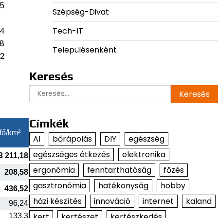
85
Szépség-Divat
Tech-IT
44
88
Településenként
72
Keresés
Keresés:
Címkék
fő/km²
AI
bőrápolás
DIY
egészség
egészséges étkezés
elektronika
3 211,18
ergonómia
fenntarthatóság
főzés
208,58
gasztronómia
hatékonyság
hobby
436,52
házi készítés
innováció
internet
kaland
96,24
kert
kertészet
kertészkedés
133,3