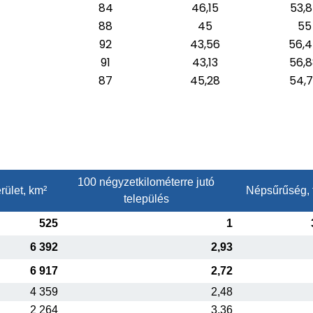
84
46,15
53,
88
45
55
92
43,56
56,
91
43,13
56,
87
45,28
54,
100 négyzetkilométerre jutó
rület, km²
Népsűrűség, 
település
525
1
6 392
2,93
6 917
2,72
4 359
2,48
2 264
3,36