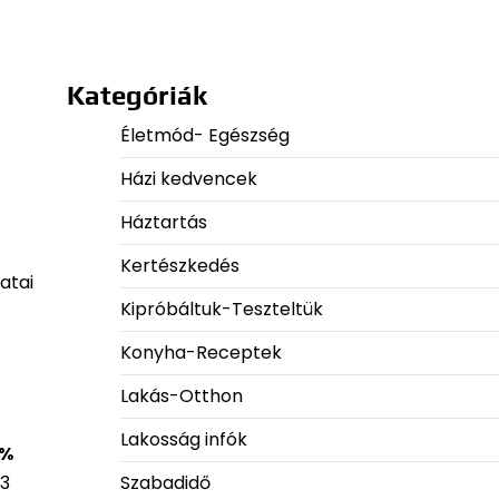
Kategóriák
Életmód- Egészség
Házi kedvencek
Háztartás
Kertészkedés
atai
Kipróbáltuk-Teszteltük
Konyha-Receptek
Lakás-Otthon
Lakosság infók
 %
Szabadidő
63