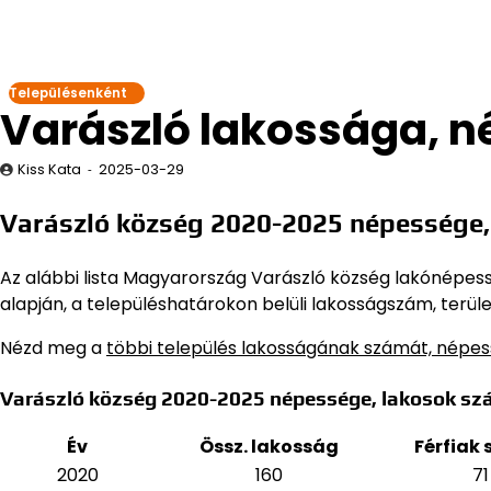
Településenként
Varászló lakossága, 
Kiss Kata
2025-03-29
Varászló község 2020-2025 népessége,
Az alábbi lista Magyarország Varászló község lakónépesség
alapján,
a településhatárokon belüli lakosságszám, terüle
Nézd meg a
többi település lakosságának számát, népe
Varászló község 2020-2025 népessége, lakosok sz
Év
Össz. lakosság
Férfiak
2020
160
71