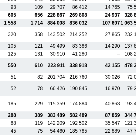
93
109
29 707
86 412
14 765
75 
605
656
228 867
269 808
24 937
328 
1 558
1 714
884 008
836 032
107 697
1 063 
320
358
143 502
214 252
27 865
232 
105
121
49 499
83 386
14 290
137 
125
131
30 910
41 280
–
108 
550
610
223 911
338 918
42 155
478 
51
82
201 704
216 760
30 026
72 
52
78
66 426
190 845
16 970
79 
185
229
115 359
174 884
40 863
193 
288
389
383 489
582 489
87 859
344 
88
119
142 209
192 502
35 547
121 
45
75
54 460
185 785
22 889
47 