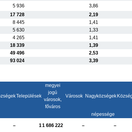
5 936
3,86
17 728
2,19
8 445
1,41
5 630
1,33
4 265
1,41
18 339
1,39
49 496
2,53
93 024
3,39
megyei
jogú
zségek
Települések
Városok
Nagyközségek
Közsé
városok,
főváros
népessége
–
1
1 686 222
–
–