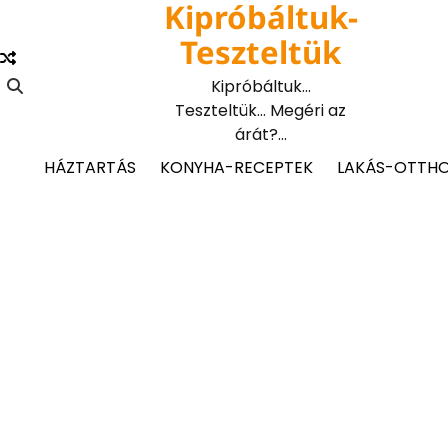
Kipróbáltuk-
Skip
to
Teszteltük
content
Kipróbáltuk…
Teszteltük… Megéri az
árát?…
HÁZTARTÁS
KONYHA-RECEPTEK
LAKÁS-OTTH