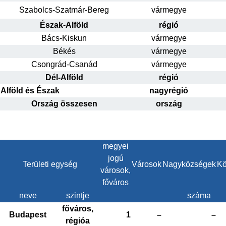
Szabolcs-Szatmár-Bereg
vármegye
Észak-Alföld
régió
Bács-Kiskun
vármegye
Békés
vármegye
Csongrád-Csanád
vármegye
Dél-Alföld
régió
Alföld és Észak
nagyrégió
Ország összesen
ország
megyei
jogú
Területi egység
Városok
Nagyközségek
Kö
városok,
főváros
neve
szintje
száma
főváros,
Budapest
1
–
–
régióa