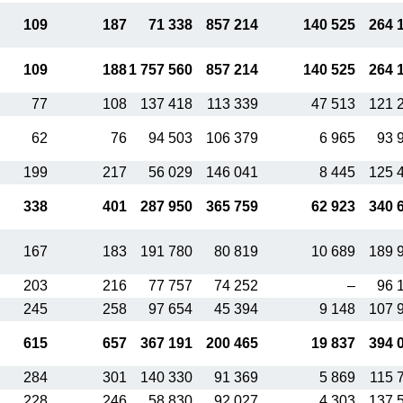
109
187
71 338
857 214
140 525
264 
109
188
1 757 560
857 214
140 525
264 
77
108
137 418
113 339
47 513
121 
62
76
94 503
106 379
6 965
93 
199
217
56 029
146 041
8 445
125 
338
401
287 950
365 759
62 923
340 
167
183
191 780
80 819
10 689
189 
203
216
77 757
74 252
–
96 
245
258
97 654
45 394
9 148
107 
615
657
367 191
200 465
19 837
394 
284
301
140 330
91 369
5 869
115 
228
246
58 830
92 027
4 303
137 