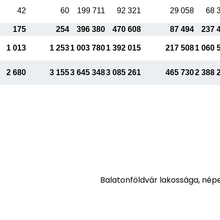
42
60
199 711
92 321
29 058
68 
175
254
396 380
470 608
87 494
237 
1 013
1 253
1 003 780
1 392 015
217 508
1 060 
2 680
3 155
3 645 348
3 085 261
465 730
2 388 
Balatonföldvár lakossága, nép