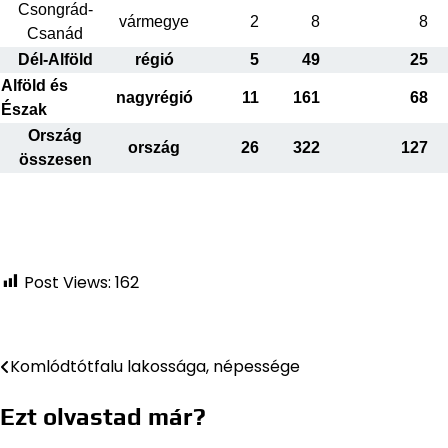
Csongrád-
vármegye
2
8
8
Csanád
Dél-Alföld
régió
5
49
25
Alföld és
nagyrégió
11
161
68
Észak
Ország
ország
26
322
127
összesen
Post Views:
162
Komlódtótfalu lakossága, népessége
Bejegyzés
navigáció
Ezt olvastad már?