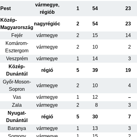
vármegye,
Pest
1
54
23
régiób
Közép-
nagyrégióc
2
54
23
Magyarország
Fejér
vármegye
2
15
14
Komárom-
vármegye
2
10
2
Esztergom
Veszprém
vármegye
1
14
3
Közép-
régió
5
39
19
Dunántúl
Győr-Moson-
vármegye
2
10
4
Sopron
Vas
vármegye
1
12
–
Zala
vármegye
2
8
3
Nyugat-
régió
5
30
7
Dunántúl
Baranya
vármegye
1
13
3
Somogy
vármegye
1
15
2