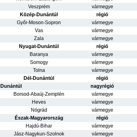
Veszprém
vármegye
Közép-Dunántúl
régió
Győr-Moson-Sopron
vármegye
Vas
vármegye
Zala
vármegye
Nyugat-Dunántúl
régió
Baranya
vármegye
Somogy
vármegye
Tolna
vármegye
Dél-Dunántúl
régió
Dunántúl
nagyrégió
Borsod-Abaúj-Zemplén
vármegye
Heves
vármegye
Nógrád
vármegye
Észak-Magyarország
régió
Hajdú-Bihar
vármegye
Jász-Nagykun-Szolnok
vármegye