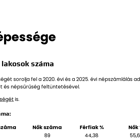
népessége
 lakosok száma
ét sorolja fel a 2020. évi és a 2025. évi népszámlálás ad
t és népsűrűség feltüntetésével.
sségét
is.
áma:
 száma
Nők száma
Férfiak %
Nők
89
44,38
55,