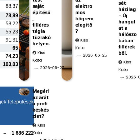
sét
saját
elektro
88,37
házilag
építésű
mos
– Új
78,89
,
bögrem
hangul
58,22
filléres
elegítő
at a
tégla
?
55,23
hálószo
tűzrakó
91,31
Kiss
bában
helyen.
fillérek
Kata
65
Kiss
ből.
2026-06-25
74,23
Kata
Kiss
103,03
2026-06-27
Kata
2026-0
Megéri
az árát
gek
Települések
a profi
késkés
zlet?
Kiss
Kata
–
1 686 222