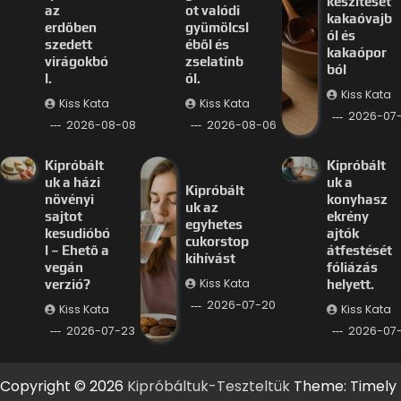
készítését
az
ot valódi
kakaóvajb
erdőben
gyümölcsl
ól és
szedett
éből és
kakaópor
virágokbó
zselatinb
ból
l.
ól.
Kiss Kata
Kiss Kata
Kiss Kata
2026-07
2026-08-08
2026-08-06
Kipróbált
Kipróbált
uk a házi
uk a
Kipróbált
növényi
konyhasz
uk az
sajtot
ekrény
egyhetes
kesudióbó
ajtók
cukorstop
l – Ehető a
átfestését
kihívást
vegán
fóliázás
Kiss Kata
verzió?
helyett.
2026-07-20
Kiss Kata
Kiss Kata
2026-07-23
2026-07-
Copyright © 2026
Kipróbáltuk-Teszteltük
Theme: Timely