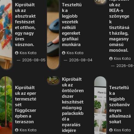
Kipróbált
Teszteltü
uk az
uk az
k a
IKEA-s
absztrakt
legjobb
szőnyege
festészet
vezeték
k
et otthon,
nélküli
tisztításá
egy nagy
egereket
t házilag,
üres
grafikai
magasny
vásznon.
munkára
omású
mosóval.
Kiss Kata
Kiss Kata
Kiss Kata
2026-08-05
2026-08-04
2026-08
Kipróbált
uk az
Kipróbált
Teszteltü
öntözőren
uk az eper
k a
dszer
termeszté
legjobb
készítését
sét
szobanöv
műanyag
függőcser
ényes
palackokb
épben a
alkalmazá
ól a
teraszon
sokat
nyaralás
Kiss Kata
Kiss Kata
idejére