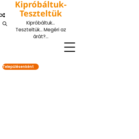
Kipróbáltuk-
Skip
to
Teszteltük
content
Kipróbáltuk…
Teszteltük… Megéri az
árát?…
Településenként