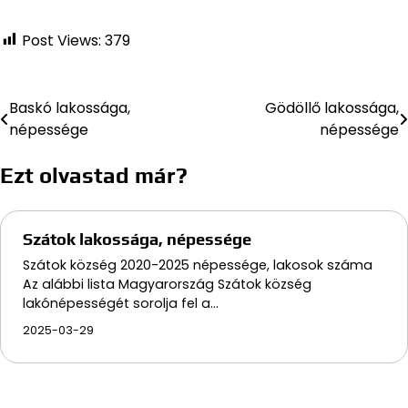
Post Views:
379
Baskó lakossága,
Gödöllő lakossága,
Bejegyzés
népessége
népessége
navigáció
Ezt olvastad már?
Szátok lakossága, népessége
Szátok község 2020-2025 népessége, lakosok száma
Az alábbi lista Magyarország Szátok község
lakónépességét sorolja fel a…
2025-03-29