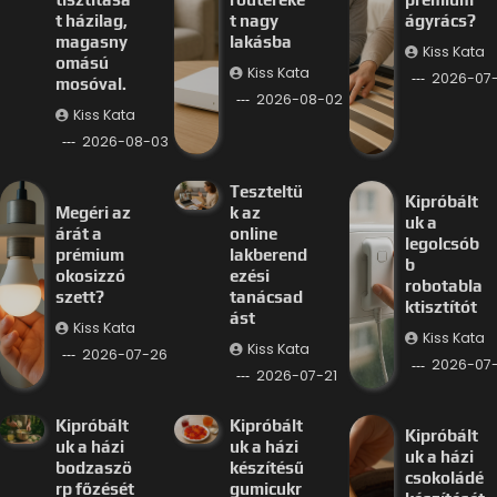
t házilag,
t nagy
ágyrács?
magasny
lakásba
Kiss Kata
omású
Kiss Kata
2026-07
mosóval.
2026-08-02
Kiss Kata
2026-08-03
Teszteltü
Kipróbált
Megéri az
k az
uk a
árát a
online
legolcsób
prémium
lakberend
b
okosizzó
ezési
robotabla
szett?
tanácsad
ktisztítót
ást
Kiss Kata
Kiss Kata
Kiss Kata
2026-07-26
2026-07-
2026-07-21
Kipróbált
Kipróbált
Kipróbált
uk a házi
uk a házi
uk a házi
bodzaszö
készítésű
csokoládé
rp főzését
gumicukr