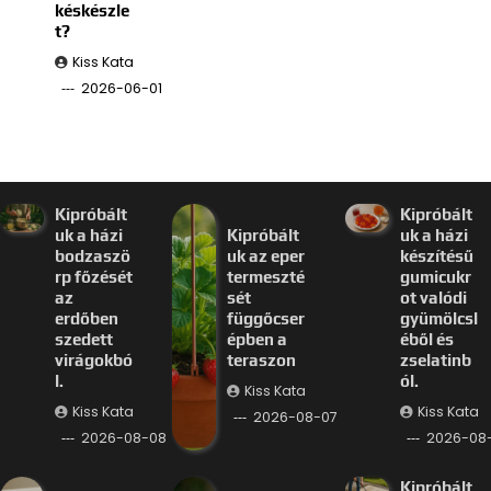
késkészle
t?
Kiss Kata
2026-06-01
Kipróbált
Kipróbált
uk a házi
Kipróbált
uk a házi
bodzaszö
uk az eper
készítésű
rp főzését
termeszté
gumicukr
az
sét
ot valódi
erdőben
függőcser
gyümölcsl
szedett
épben a
éből és
virágokbó
teraszon
zselatinb
l.
ól.
Kiss Kata
Kiss Kata
Kiss Kata
2026-08-07
2026-08-08
2026-08
Kipróbált