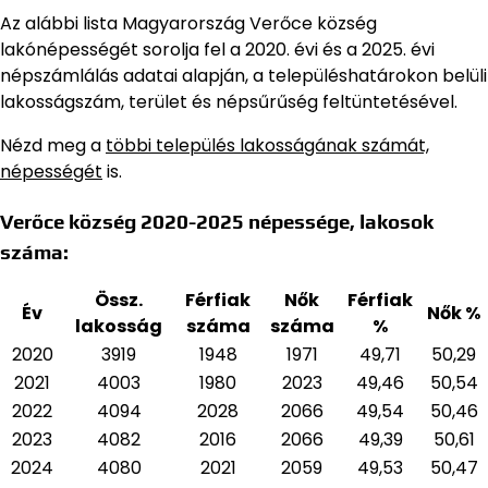
Az alábbi lista Magyarország Verőce község
lakónépességét sorolja fel a 2020. évi és a 2025. évi
népszámlálás adatai alapján,
a településhatárokon belüli
lakosságszám, terület és népsűrűség feltüntetésével.
Nézd meg a
többi település lakosságának számát,
népességét
is.
Verőce község 2020-2025 népessége, lakosok
száma:
Össz.
Férfiak
Nők
Férfiak
Év
Nők %
lakosság
száma
száma
%
2020
3919
1948
1971
49,71
50,29
2021
4003
1980
2023
49,46
50,54
2022
4094
2028
2066
49,54
50,46
2023
4082
2016
2066
49,39
50,61
2024
4080
2021
2059
49,53
50,47