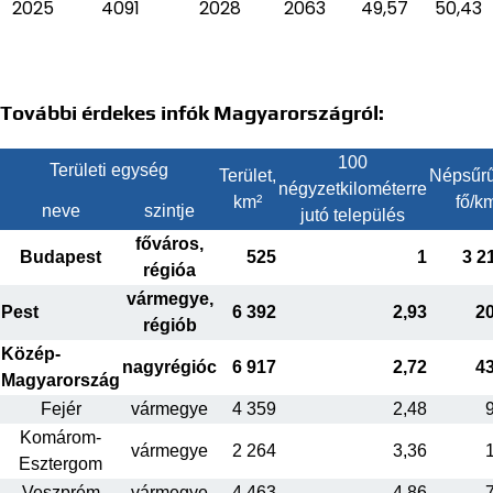
2025
4091
2028
2063
49,57
50,43
További érdekes infók Magyarországról:
100
Területi egység
Terület,
Népsűrű
négyzetkilométerre
km²
fő/k
neve
szintje
jutó település
főváros,
Budapest
525
1
3 2
régióa
vármegye,
Pest
6 392
2,93
2
régiób
Közép-
nagyrégióc
6 917
2,72
4
Magyarország
Fejér
vármegye
4 359
2,48
Komárom-
vármegye
2 264
3,36
Esztergom
Veszprém
vármegye
4 463
4,86