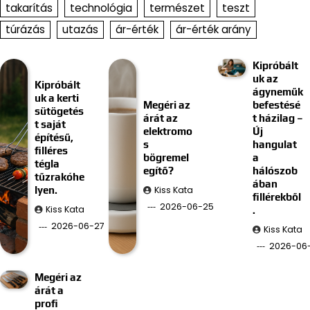
takarítás
technológia
természet
teszt
túrázás
utazás
ár-érték
ár-érték arány
Kipróbált
uk az
Kipróbált
ágyneműk
uk a kerti
Megéri az
befestésé
sütögetés
árát az
t házilag –
t saját
elektromo
Új
építésű,
s
hangulat
filléres
bögremel
a
tégla
egítő?
hálószob
tűzrakóhe
ában
Kiss Kata
lyen.
fillérekből
2026-06-25
Kiss Kata
.
2026-06-27
Kiss Kata
2026-06-
Megéri az
árát a
profi