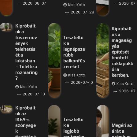
2026-08-07
2026-07-
Kiss Kata
2026-07-28
Kipróbált
Kipróbált
uk a
uk a
fűszernöv
Teszteltü
magaság
ények
k a
yás
teleltetés
legnépsze
építését
ét a
rűbb
bontott
lakásban
balkonfűs
raklapokb
– Túlélte a
zereket
ól a
rozmaring
Kiss Kata
kertben.
?
2026-07-10
Kiss Kata
Kiss Kata
2026-07
2026-07-13
Kipróbált
uk az
IKEA-s
Teszteltü
szőnyege
k a
Megéri az
k
legjobb
árát a
tisztításá
routereke
prémium