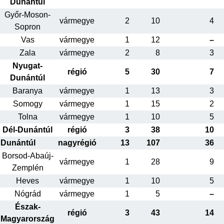
Dunántúl
Győr-Moson-
vármegye
2
10
4
Sopron
Vas
vármegye
1
12
–
Zala
vármegye
2
8
3
Nyugat-
régió
5
30
7
Dunántúl
Baranya
vármegye
1
13
3
Somogy
vármegye
1
15
2
Tolna
vármegye
1
10
5
Dél-Dunántúl
régió
3
38
10
Dunántúl
nagyrégió
13
107
36
Borsod-Abaúj-
vármegye
1
28
9
Zemplén
Heves
vármegye
1
10
5
Nógrád
vármegye
1
5
–
Észak-
régió
3
43
14
Magyarország