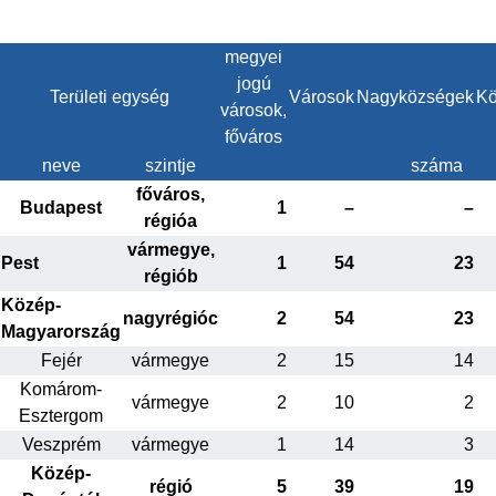
megyei
jogú
Területi egység
Városok
Nagyközségek
Kö
városok,
főváros
neve
szintje
száma
főváros,
Budapest
1
–
–
régióa
vármegye,
Pest
1
54
23
régiób
Közép-
nagyrégióc
2
54
23
Magyarország
Fejér
vármegye
2
15
14
Komárom-
vármegye
2
10
2
Esztergom
Veszprém
vármegye
1
14
3
Közép-
régió
5
39
19