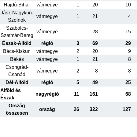
Hajdú-Bihar
vármegye
1
20
10
Jász-Nagykun-
vármegye
1
21
4
Szolnok
Szabolcs-
vármegye
1
28
15
Szatmár-Bereg
Észak-Alföld
régió
3
69
29
Bács-Kiskun
vármegye
2
20
9
Békés
vármegye
1
21
8
Csongrád-
vármegye
2
8
8
Csanád
Dél-Alföld
régió
5
49
25
Alföld és
nagyrégió
11
161
68
Észak
Ország
ország
26
322
127
összesen