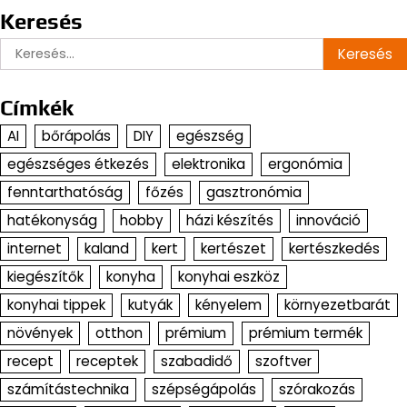
Keresés
Keresés:
Címkék
AI
bőrápolás
DIY
egészség
egészséges étkezés
elektronika
ergonómia
fenntarthatóság
főzés
gasztronómia
hatékonyság
hobby
házi készítés
innováció
internet
kaland
kert
kertészet
kertészkedés
kiegészítők
konyha
konyhai eszköz
konyhai tippek
kutyák
kényelem
környezetbarát
növények
otthon
prémium
prémium termék
recept
receptek
szabadidő
szoftver
számítástechnika
szépségápolás
szórakozás