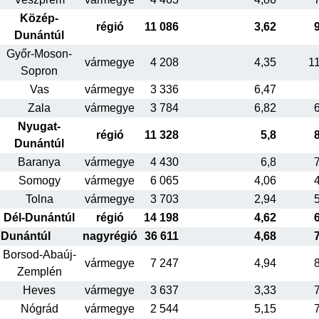
Közép-
régió
11 086
3,62
Dunántúl
Győr-Moson-
vármegye
4 208
4,35
1
Sopron
Vas
vármegye
3 336
6,47
Zala
vármegye
3 784
6,82
Nyugat-
régió
11 328
5,8
Dunántúl
Baranya
vármegye
4 430
6,8
Somogy
vármegye
6 065
4,06
Tolna
vármegye
3 703
2,94
Dél-Dunántúl
régió
14 198
4,62
Dunántúl
nagyrégió
36 611
4,68
Borsod-Abaúj-
vármegye
7 247
4,94
Zemplén
Heves
vármegye
3 637
3,33
Nógrád
vármegye
2 544
5,15