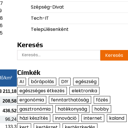
67
Szépség-Divat
9
Tech-IT
68
96
Településenként
95
Keresés
Keresés:
Címkék
fő/km²
AI
bőrápolás
DIY
egészség
egészséges étkezés
elektronika
3 211,18
ergonómia
fenntarthatóság
főzés
208,58
gasztronómia
hatékonyság
hobby
436,52
házi készítés
innováció
internet
kaland
96,24
kert
kertészet
kertészkedés
133,3