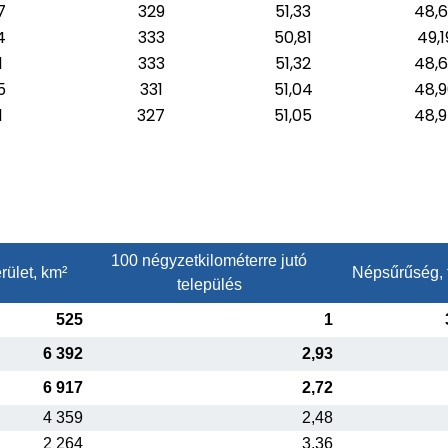
7
329
51,33
48,
4
333
50,81
49,1
1
333
51,32
48,
5
331
51,04
48,
1
327
51,05
48,
100 négyzetkilométerre jutó
rület, km²
Népsűrűség, 
település
525
1
6 392
2,93
6 917
2,72
4 359
2,48
2 264
3,36