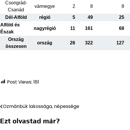
Csongrád-
vármegye
2
8
8
Csanád
Dél-Alföld
régió
5
49
25
Alföld és
nagyrégió
11
161
68
Észak
Ország
ország
26
322
127
összesen
Post Views:
161
Ozmánbük lakossága, népessége
Bejegyzés
navigáció
Ezt olvastad már?