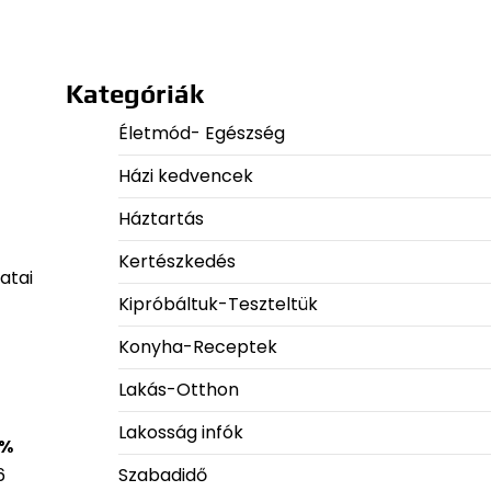
Kategóriák
Életmód- Egészség
Házi kedvencek
Háztartás
Kertészkedés
atai
Kipróbáltuk-Teszteltük
Konyha-Receptek
Lakás-Otthon
Lakosság infók
 %
Szabadidő
6