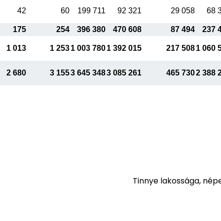
42
60
199 711
92 321
29 058
68 
175
254
396 380
470 608
87 494
237 
1 013
1 253
1 003 780
1 392 015
217 508
1 060 
2 680
3 155
3 645 348
3 085 261
465 730
2 388 
Tinnye lakossága, nép