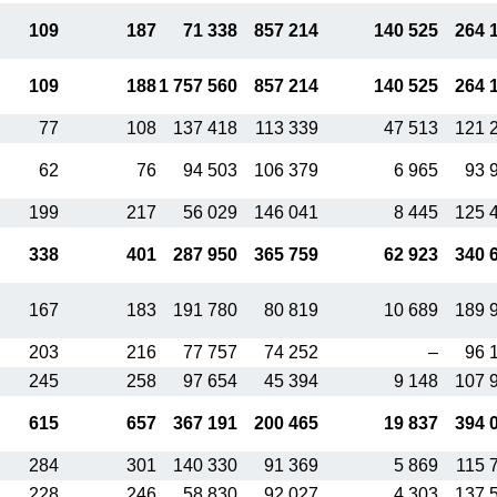
109
187
71 338
857 214
140 525
264 
109
188
1 757 560
857 214
140 525
264 
77
108
137 418
113 339
47 513
121 
62
76
94 503
106 379
6 965
93 
199
217
56 029
146 041
8 445
125 
338
401
287 950
365 759
62 923
340 
167
183
191 780
80 819
10 689
189 
203
216
77 757
74 252
–
96 
245
258
97 654
45 394
9 148
107 
615
657
367 191
200 465
19 837
394 
284
301
140 330
91 369
5 869
115 
228
246
58 830
92 027
4 303
137 