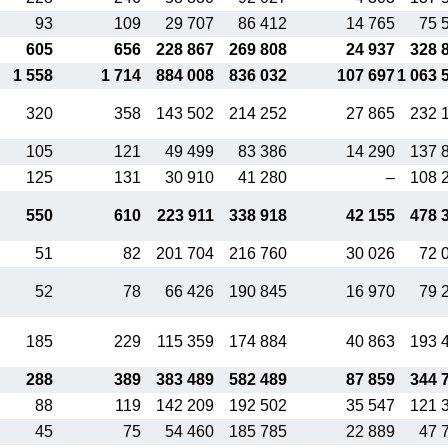
93
109
29 707
86 412
14 765
75 
605
656
228 867
269 808
24 937
328 
1 558
1 714
884 008
836 032
107 697
1 063 
320
358
143 502
214 252
27 865
232 
105
121
49 499
83 386
14 290
137 
125
131
30 910
41 280
–
108 
550
610
223 911
338 918
42 155
478 
51
82
201 704
216 760
30 026
72 
52
78
66 426
190 845
16 970
79 
185
229
115 359
174 884
40 863
193 
288
389
383 489
582 489
87 859
344 
88
119
142 209
192 502
35 547
121 
45
75
54 460
185 785
22 889
47 