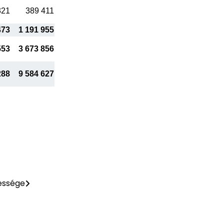
321
389 411
473
1 191 955
553
3 673 856
288
9 584 627
essége