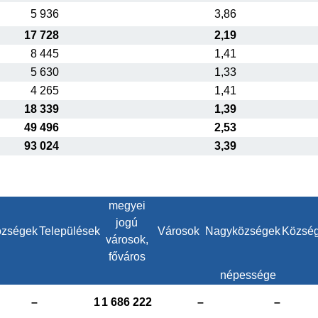
5 936
3,86
17 728
2,19
8 445
1,41
5 630
1,33
4 265
1,41
18 339
1,39
49 496
2,53
93 024
3,39
megyei
jogú
zségek
Települések
Városok
Nagyközségek
Közsé
városok,
főváros
népessége
–
1
1 686 222
–
–