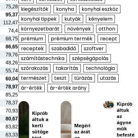
75,28
kiegészítők
konyha
konyhai eszköz
95,37
konyhai tippek
kutyák
kényelem
112,47
környezetbarát
növények
otthon
74,4
prémium
prémium termék
recept
68,75
86,65
receptek
szabadidő
szoftver
79,76
számítástechnika
szépségápolás
48,26
szórakozás
takarítás
technológia
55,74
természet
teszt
túrázás
utazás
60,04
78,97
ár-érték
ár-érték arány
85,25
78,37
Kiprób
áltuk
70,93
Kiprób
az
80,67
áltuk a
ágyne
kerti
Megéri
83,82
műk
sütöge
az árát
befesté
63,33
tést
az