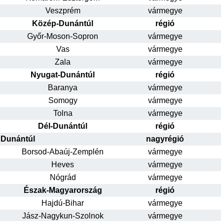
Veszprém
vármegye
Közép-Dunántúl
régió
Győr-Moson-Sopron
vármegye
Vas
vármegye
Zala
vármegye
Nyugat-Dunántúl
régió
Baranya
vármegye
Somogy
vármegye
Tolna
vármegye
Dél-Dunántúl
régió
Dunántúl
nagyrégió
Borsod-Abaúj-Zemplén
vármegye
Heves
vármegye
Nógrád
vármegye
Észak-Magyarország
régió
Hajdú-Bihar
vármegye
Jász-Nagykun-Szolnok
vármegye