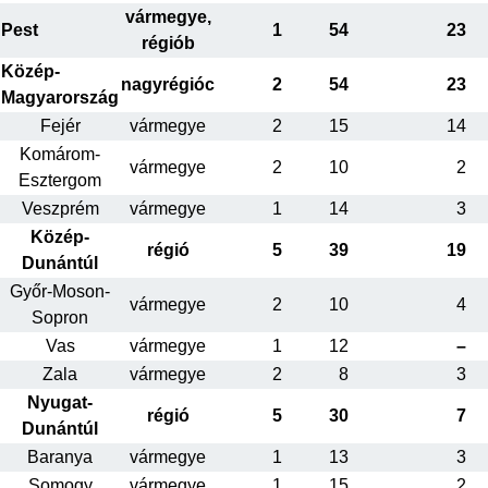
vármegye,
Pest
1
54
23
régiób
Közép-
nagyrégióc
2
54
23
Magyarország
Fejér
vármegye
2
15
14
Komárom-
vármegye
2
10
2
Esztergom
Veszprém
vármegye
1
14
3
Közép-
régió
5
39
19
Dunántúl
Győr-Moson-
vármegye
2
10
4
Sopron
Vas
vármegye
1
12
–
Zala
vármegye
2
8
3
Nyugat-
régió
5
30
7
Dunántúl
Baranya
vármegye
1
13
3
Somogy
vármegye
1
15
2