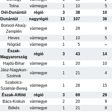
Tolna
vármegye
1
10
5
Dél-Dunántúl
régió
3
38
10
Dunántúl
nagyrégió
13
107
36
Borsod-Abaúj-
vármegye
1
28
9
Zemplén
Heves
vármegye
1
10
5
Nógrád
vármegye
1
5
–
Észak-
régió
3
43
14
Magyarország
Hajdú-Bihar
vármegye
1
20
10
Jász-Nagykun-
vármegye
1
21
4
Szolnok
Szabolcs-
vármegye
1
28
15
Szatmár-Bereg
Észak-Alföld
régió
3
69
29
Bács-Kiskun
vármegye
2
20
9
Békés
vármegye
1
21
8