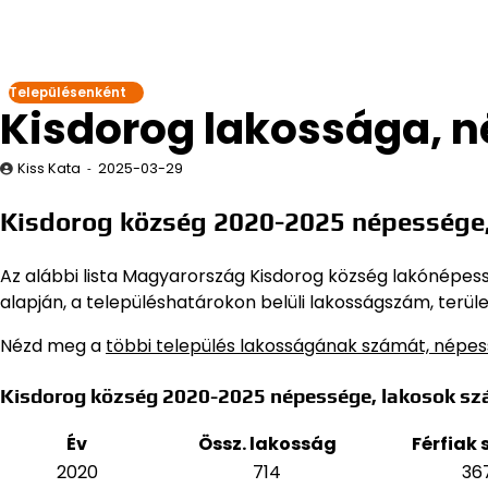
Településenként
Kisdorog lakossága, 
Kiss Kata
2025-03-29
Kisdorog község 2020-2025 népessége
Az alábbi lista Magyarország Kisdorog község lakónépesség
alapján,
a településhatárokon belüli lakosságszám, terüle
Nézd meg a
többi település lakosságának számát, népe
Kisdorog község 2020-2025 népessége, lakosok sz
Év
Össz. lakosság
Férfiak
2020
714
36