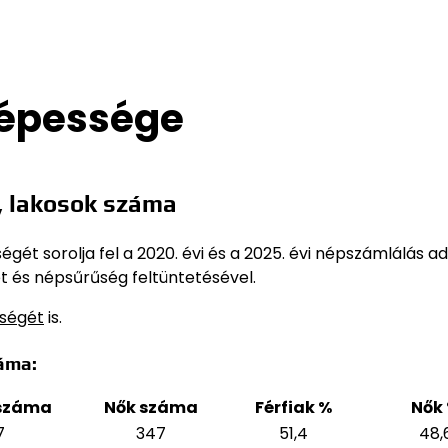
népessége
, lakosok száma
ét sorolja fel a 2020. évi és a 2025. évi népszámlálás ad
t és népsűrűség feltüntetésével.
sségét
is.
áma:
 száma
Nők száma
Férfiak %
Nők
7
347
51,4
48,