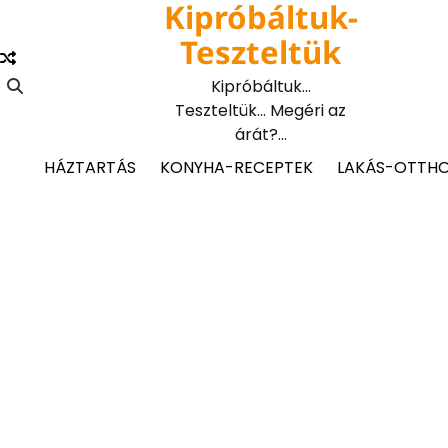
Kipróbáltuk-
Skip
to
Teszteltük
content
Kipróbáltuk…
Teszteltük… Megéri az
árát?…
HÁZTARTÁS
KONYHA-RECEPTEK
LAKÁS-OTTH