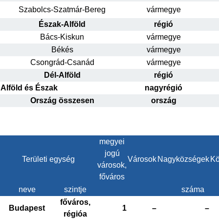
Szabolcs-Szatmár-Bereg
vármegye
Észak-Alföld
régió
Bács-Kiskun
vármegye
Békés
vármegye
Csongrád-Csanád
vármegye
Dél-Alföld
régió
Alföld és Észak
nagyrégió
Ország összesen
ország
megyei
jogú
Területi egység
Városok
Nagyközségek
Kö
városok,
főváros
neve
szintje
száma
főváros,
Budapest
1
–
–
régióa