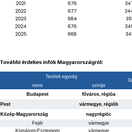
2021
676
34
2022
677
34
2023
684
35
2024
676
34
2025
668
34
További érdekes infók Magyarországról:
Területi egység
Te
neve
szintje
Budapest
főváros, régióa
Pest
vármegye, régiób
Közép-Magyarország
nagyrégióc
Fejér
vármegye
Komárom-Esztergom
vármegye