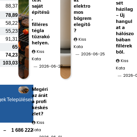
sét
saját
elektro
88,37
házilag
építésű
mos
– Új
78,89
,
bögrem
hangul
58,22
filléres
elegítő
at a
tégla
?
55,23
hálószo
tűzrakó
91,31
Kiss
bában
helyen.
fillérek
Kata
65
Kiss
ből.
2026-06-25
74,23
Kata
Kiss
103,03
2026-06-27
Kata
2026-0
Megéri
az árát
gek
Települések
a profi
késkés
zlet?
Kiss
Kata
–
1 686 222